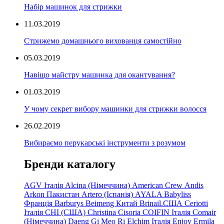
Набір машинок для стрижки
11.03.2019
Стрижемо домашнього вихованця самостійно
05.03.2019
Навіщо майстру машинка для окантування?
01.03.2019
У чому секрет вибору машинки для стрижки волосся
26.02.2019
Вибираємо перукарські інструменти з розумом
Бренди каталогу
AGV Італія
Alcina (Німеччина)
American Crew
Andis
Arkon Пакистан
Artero (Іспанія)
AYALA
Babyliss
Франція
Barburys
Beimeng Китай
Brinail.США
Ceriotti
Італія
CHI (США)
Christina
Cisoria
COIFIN Італія
Comair
(Німеччина) Daeng
Gi
Meo
Ri
Elchim Італія
Enjoy
Ermila