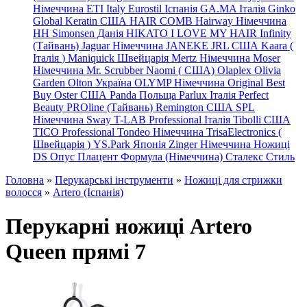
Німеччина
ETI Italy
Eurostil Іспанія
GA.MA Італія
Ginko
Global Keratin США
HAIR COMB
Hairway Німеччина
HH Simonsen Данія
HIKATO
I LOVE MY HAIR
Infinity
(Тайвань)
Jaguar Німеччина
JANEKE
JRL
США
Kaara
(
Італія
)
Maniquick Швейцарія
Mertz Німеччина
Moser
Німеччина
Mr. Scrubber Naomi
(
США)
Olaplex
Olivia
Garden
Olton Україна
OLYMP Німеччина
Original Best
Buy
Oster США
Panda Польща
Parlux Італія
Perfect
Beauty
PROline (Тайвань)
Remington США
SPL
Німеччина
Sway
T-LAB Professional Італія
Tibolli США
TICO
Professional
Tondeo
Німеччина
TrisaElectronics (
Швейцарія
)
YS.Park Японія
Zinger Німеччина
Ножиці
DS
Опус
Плацент Формула (Німеччина)
Сталекс
Стиль
Головна
»
Перукарські інструменти
»
Ножиці для стрижки
волосся
»
Artero (Іспанія)
Перукарні ножиці Artero
Queen прямі 7