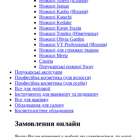
Ножиці Artero (Іспанія)
Ножиці Jaguar
Ножиці Kasho (Японія)
Ножиці Katachi
Ножиці Kedake
Ножиці Kiepe Італія
Ножиці Tondeo (Німеччина)
Ножиці Olivia Garden
Ножиці VT Professional (Японія)
Ножиці для стрижки тварин
Ножиці Mertz
Cisoria
Перукарські ножиці Sway
Перукарські аксесуари
Професійна косметика (для волосся)
Професійна косметика (для особи)
Все для депіляції
Інструменти для манікюру та педикюру
Все для макіяжу
Обладнання для салону
Косметологічне обладнання
Замовлення онлайн
Якщо Ви не впевнені у виборі чи сумніваєтеся, то наші