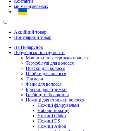
Контакти
ми у соцмережах
Акційний товар
Популярний товар
На Подарунок
Перукарські інструменти
Машинки для стрижки волосся
Термобігуді для волосся
Праски для волосся
Плойки для волосся
Тримери
Фени для волосся
Бритви для стрижки
Гребінці та брашинги
Ножиці для стрижки волосся
Ножиці філірувальні
Набори ножиць
Ножиці Ginko
Ножиці DS
Ножиці Arkon