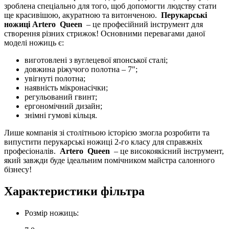
зроблена спеціально для того, щоб допомогти людству стати
ще красивішою, акуратною та витонченою.
Перукарські
ножиці Artero
Queen
– це професійний інструмент для
створення різних стрижок! Основними перевагами даної
моделі ножиць є:
виготовлені з вуглецевої японської сталі;
довжина ріжучого полотна – 7";
увігнуті полотна;
наявність мікронасічки;
регульований гвинт;
ергономічний дизайн;
знімні гумові кільця.
Лише компанія зі столітньою історією змогла розробити та
випустити перукарські ножиці 2-го класу для справжніх
професіоналів.
Artero
Queen
– це високоякісний інструмент,
який завжди буде ідеальним помічником майстра салонного
бізнесу!
Характеристики фільтра
Розмір ножиць: