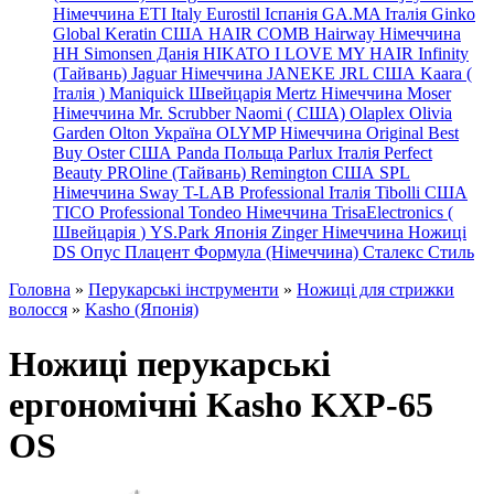
Німеччина
ETI Italy
Eurostil Іспанія
GA.MA Італія
Ginko
Global Keratin США
HAIR COMB
Hairway Німеччина
HH Simonsen Данія
HIKATO
I LOVE MY HAIR
Infinity
(Тайвань)
Jaguar Німеччина
JANEKE
JRL
США
Kaara
(
Італія
)
Maniquick Швейцарія
Mertz Німеччина
Moser
Німеччина
Mr. Scrubber Naomi
(
США)
Olaplex
Olivia
Garden
Olton Україна
OLYMP Німеччина
Original Best
Buy
Oster США
Panda Польща
Parlux Італія
Perfect
Beauty
PROline (Тайвань)
Remington США
SPL
Німеччина
Sway
T-LAB Professional Італія
Tibolli США
TICO
Professional
Tondeo
Німеччина
TrisaElectronics (
Швейцарія
)
YS.Park Японія
Zinger Німеччина
Ножиці
DS
Опус
Плацент Формула (Німеччина)
Сталекс
Стиль
Головна
»
Перукарські інструменти
»
Ножиці для стрижки
волосся
»
Kasho (Японія)
Ножиці перукарські
ергономічні Kasho KXP-65
OS