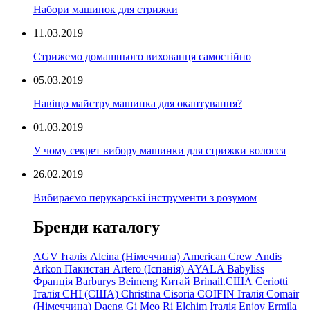
Набори машинок для стрижки
11.03.2019
Стрижемо домашнього вихованця самостійно
05.03.2019
Навіщо майстру машинка для окантування?
01.03.2019
У чому секрет вибору машинки для стрижки волосся
26.02.2019
Вибираємо перукарські інструменти з розумом
Бренди каталогу
AGV Італія
Alcina (Німеччина)
American Crew
Andis
Arkon Пакистан
Artero (Іспанія)
AYALA
Babyliss
Франція
Barburys
Beimeng Китай
Brinail.США
Ceriotti
Італія
CHI (США)
Christina
Cisoria
COIFIN Італія
Comair
(Німеччина) Daeng
Gi
Meo
Ri
Elchim Італія
Enjoy
Ermila