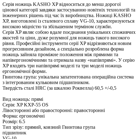
Серія ножиць KASHO XP відноситься до менш дорогої
цінової категорії завдяки застосуванню новітніх технологій та
інженерних рішень під час їх виробництва. Ножиці KASHO
XP, виготовлені із сталевого сплаву VG-10, характеризуються
високою міцністю та збільшеним терміном служби.
Серія XP являє собою вдале поєднання унікальних споживчих
якостей та ціни, дуже розумної для ножиць такого високого
рівня. Професійні інструменти серії XP відрізняються новим
прогресивним дизайном, а спеціально розроблена форма
ножиць зайняла проміжне положення між прямими та
напівергономічними та отримала назву «напівпрямі». У серію
XP входять три напівпрямі моделі та три моделі ножиць
ергономічної форми.
Гвинтова група: унікальна запатентована операційна система
з інтегрованим кульковим підшипником.
Твердість сталі HRC (за шкалою Роквелла) 60,5 +/-0,5
Вид ножиць: прямі
Серія: XP KXP-55 OS
Лівосторонні або правосторонні: правосторонні
Форма: ергономічні
Розмір: 6.5
Тип зрізу: прямий, ковзний Гвинтова
група
підшипник
VG-10