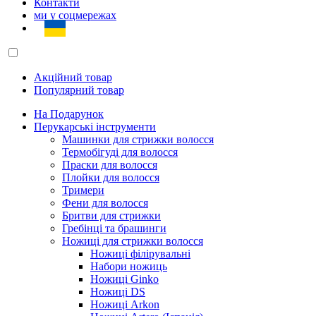
Контакти
ми у соцмережах
Акційний товар
Популярний товар
На Подарунок
Перукарські інструменти
Машинки для стрижки волосся
Термобігуді для волосся
Праски для волосся
Плойки для волосся
Тримери
Фени для волосся
Бритви для стрижки
Гребінці та брашинги
Ножиці для стрижки волосся
Ножиці філірувальні
Набори ножиць
Ножиці Ginko
Ножиці DS
Ножиці Arkon