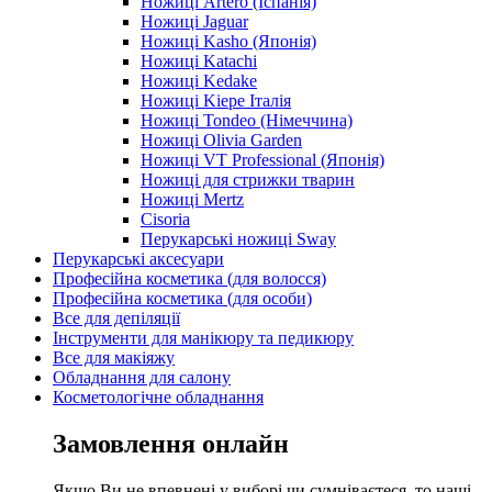
Ножиці Artero (Іспанія)
Ножиці Jaguar
Ножиці Kasho (Японія)
Ножиці Katachi
Ножиці Kedake
Ножиці Kiepe Італія
Ножиці Tondeo (Німеччина)
Ножиці Olivia Garden
Ножиці VT Professional (Японія)
Ножиці для стрижки тварин
Ножиці Mertz
Cisoria
Перукарські ножиці Sway
Перукарські аксесуари
Професійна косметика (для волосся)
Професійна косметика (для особи)
Все для депіляції
Інструменти для манікюру та педикюру
Все для макіяжу
Обладнання для салону
Косметологічне обладнання
Замовлення онлайн
Якщо Ви не впевнені у виборі чи сумніваєтеся, то наші