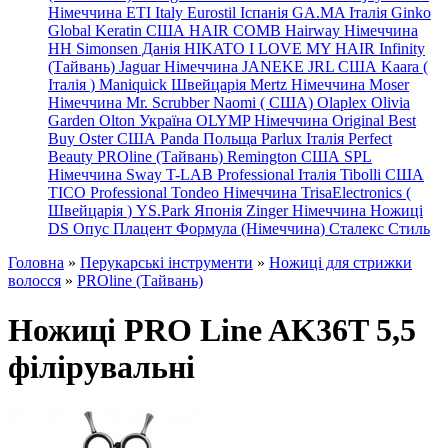
Німеччина
ETI Italy
Eurostil Іспанія
GA.MA Італія
Ginko
Global Keratin США
HAIR COMB
Hairway Німеччина
HH Simonsen Данія
HIKATO
I LOVE MY HAIR
Infinity
(Тайвань)
Jaguar Німеччина
JANEKE
JRL
США
Kaara
(
Італія
)
Maniquick Швейцарія
Mertz Німеччина
Moser
Німеччина
Mr. Scrubber Naomi
(
США)
Olaplex
Olivia
Garden
Olton Україна
OLYMP Німеччина
Original Best
Buy
Oster США
Panda Польща
Parlux Італія
Perfect
Beauty
PROline (Тайвань)
Remington США
SPL
Німеччина
Sway
T-LAB Professional Італія
Tibolli США
TICO
Professional
Tondeo
Німеччина
TrisaElectronics (
Швейцарія
)
YS.Park Японія
Zinger Німеччина
Ножиці
DS
Опус
Плацент Формула (Німеччина)
Сталекс
Стиль
Головна
»
Перукарські інструменти
»
Ножиці для стрижки
волосся
»
PROline (Тайвань)
Ножиці PRO Line AK36T 5,5
філірувальні