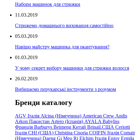
Набори машинок для стрижки
11.03.2019
Стрижемо домашнього вихованця самостійно
05.03.2019
Навіщо майстру машинка для окантування?
01.03.2019
У чому секрет вибору машинки для стрижки волосся
26.02.2019
Вибираємо перукарські інструменти з розумом
Бренди каталогу
AGV Італія
Alcina (Німеччина)
American Crew
Andis
Arkon Пакистан
Artero (Іспанія)
AYALA
Babyliss
Франція
Barburys
Beimeng Китай
Brinail.США
Ceriotti
Італія
CHI (США)
Christina
Cisoria
COIFIN Італія
Comair
(Німеччина) Daeng
Gi
Meo
Ri
Elchim Італія
Enjoy
Ermila