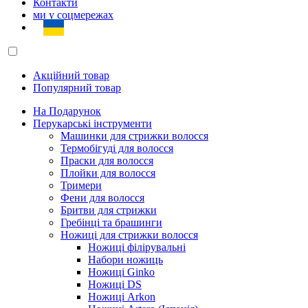
Контакти
ми у соцмережах
Акційний товар
Популярний товар
На Подарунок
Перукарські інструменти
Машинки для стрижки волосся
Термобігуді для волосся
Праски для волосся
Плойки для волосся
Тримери
Фени для волосся
Бритви для стрижки
Гребінці та брашинги
Ножиці для стрижки волосся
Ножиці філірувальні
Набори ножиць
Ножиці Ginko
Ножиці DS
Ножиці Arkon