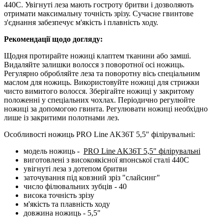
440C. Увігнуті леза мають гостроту бритви і дозволяють
отримати максимальну точність зрізу. Сучасне гвинтове
з'єднання забезпечує м'якість і плавність ходу.
Рекомендації щодо догляду:
Щодня протирайте ножиці клаптем тканини або замші.
Видаляйте залишки волосся з поворотної осі ножиць.
Регулярно обробляйте леза та поворотну вісь спеціальним
маслом для ножиць. Використовуйте ножиці для стрижки
чисто вимитого волосся. Зберігайте ножиці у закритому
положенні у спеціальних чохлах. Періодично регулюйте
ножиці за допомогою гвинта. Регулювати ножиці необхідно
лише із закритими полотнами лез.
Особливості ножиць PRO Line AK36T 5,5" філірувальні:
модель ножиць -
PRO Line AK36T 5,5" філірувальні
виготовлені з високоякісної японської сталі 440C
увігнуті леза з дотепом бритви
заточування під ковзний зріз "слайсинг"
число філювальних зубців - 40
висока точність зрізу
м'якість та плавність ходу
довжина ножиць - 5,5"