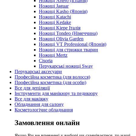
Ножиці Artero (Іспанія)
Ножиці Jaguar
Ножиці Kasho (Японія)
Ножиці Katachi
Ножиці Kedake
Ножиці Kiepe Італія
Ножиці Tondeo (Німеччина)
Ножиці Olivia Garden
Ножиці VT Professional (Японія)
Ножиці для стрижки тварин
Ножиці Mertz
Cisoria
Перукарські ножиці Sway
Перукарські аксесуари
Професійна косметика (для волосся)
Професійна косметика (для особи)
Все для депіляції
Інструменти для манікюру та педикюру
Все для макіяжу
Обладнання для салону
Косметологічне обладнання
Замовлення онлайн
Якщо Ви не впевнені у виборі чи сумніваєтеся, то наші