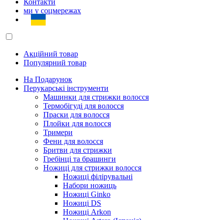
Контакти
ми у соцмережах
Акційний товар
Популярний товар
На Подарунок
Перукарські інструменти
Машинки для стрижки волосся
Термобігуді для волосся
Праски для волосся
Плойки для волосся
Тримери
Фени для волосся
Бритви для стрижки
Гребінці та брашинги
Ножиці для стрижки волосся
Ножиці філірувальні
Набори ножиць
Ножиці Ginko
Ножиці DS
Ножиці Arkon