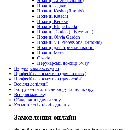
Ножиці Artero (Іспанія)
Ножиці Jaguar
Ножиці Kasho (Японія)
Ножиці Katachi
Ножиці Kedake
Ножиці Kiepe Італія
Ножиці Tondeo (Німеччина)
Ножиці Olivia Garden
Ножиці VT Professional (Японія)
Ножиці для стрижки тварин
Ножиці Mertz
Cisoria
Перукарські ножиці Sway
Перукарські аксесуари
Професійна косметика (для волосся)
Професійна косметика (для особи)
Все для депіляції
Інструменти для манікюру та педикюру
Все для макіяжу
Обладнання для салону
Косметологічне обладнання
Замовлення онлайн
Якщо Ви не впевнені у виборі чи сумніваєтеся, то наші