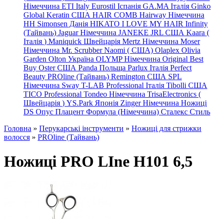
Німеччина
ETI Italy
Eurostil Іспанія
GA.MA Італія
Ginko
Global Keratin США
HAIR COMB
Hairway Німеччина
HH Simonsen Данія
HIKATO
I LOVE MY HAIR
Infinity
(Тайвань)
Jaguar Німеччина
JANEKE
JRL
США
Kaara
(
Італія
)
Maniquick Швейцарія
Mertz Німеччина
Moser
Німеччина
Mr. Scrubber Naomi
(
США)
Olaplex
Olivia
Garden
Olton Україна
OLYMP Німеччина
Original Best
Buy
Oster США
Panda Польща
Parlux Італія
Perfect
Beauty
PROline (Тайвань)
Remington США
SPL
Німеччина
Sway
T-LAB Professional Італія
Tibolli США
TICO
Professional
Tondeo
Німеччина
TrisaElectronics (
Швейцарія
)
YS.Park Японія
Zinger Німеччина
Ножиці
DS
Опус
Плацент Формула (Німеччина)
Сталекс
Стиль
Головна
»
Перукарські інструменти
»
Ножиці для стрижки
волосся
»
PROline (Тайвань)
Ножиці PRO LIne H101 6,5