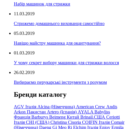
Набір машинок для стрижки
11.03.2019
Стрижемо домашнього вихованця самостійно
05.03.2019
Навіщо майстру машинка для окантування?
01.03.2019
У чому секрет вибору машинки для стрижки волосся
26.02.2019
Вибираємо перукарські інструменти з розумом
Бренди каталогу
AGV Італія
Alcina (Німеччина)
American Crew
Andis
Arkon Пакистан
Artero (Іспанія)
AYALA
Babyliss
Франція
Barburys
Beimeng Китай
Brinail.США
Ceriotti
Італія
CHI (США)
Christina
Cisoria
COIFIN Італія
Comair
(Німеччина) Daeng
Gi
Meo
Ri
Elchim Італія
Enjoy
Ermila