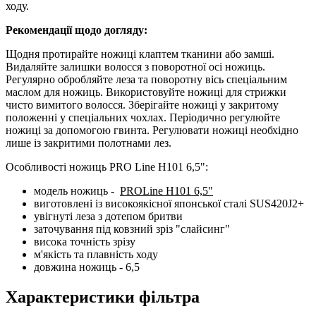
ходу.
Рекомендації щодо догляду:
Щодня протирайте ножиці клаптем тканини або замші.
Видаляйте залишки волосся з поворотної осі ножиць.
Регулярно обробляйте леза та поворотну вісь спеціальним
маслом для ножиць. Використовуйте ножиці для стрижки
чисто вимитого волосся. Зберігайте ножиці у закритому
положенні у спеціальних чохлах. Періодично регулюйте
ножиці за допомогою гвинта. Регулювати ножиці необхідно
лише із закритими полотнами лез.
Особливості ножиць PRO Line H101 6,5":
модель ножиць -
PROLine H101 6,5"
виготовлені із високоякісної японської сталі SUS420J2+
увігнуті леза з дотепом бритви
заточування під ковзний зріз "слайсинг"
висока точність зрізу
м'якість та плавність ходу
довжина ножиць - 6,5
Характеристики фільтра