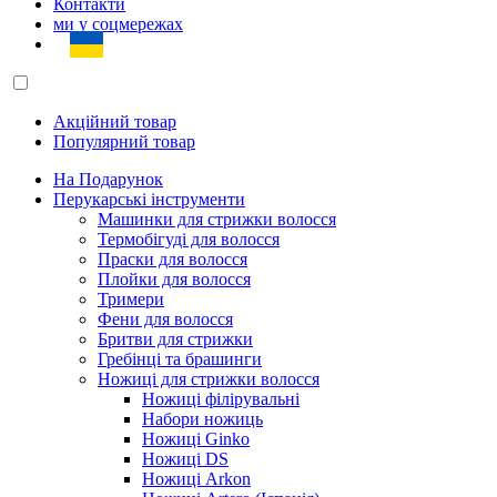
Контакти
ми у соцмережах
Акційний товар
Популярний товар
На Подарунок
Перукарські інструменти
Машинки для стрижки волосся
Термобігуді для волосся
Праски для волосся
Плойки для волосся
Тримери
Фени для волосся
Бритви для стрижки
Гребінці та брашинги
Ножиці для стрижки волосся
Ножиці філірувальні
Набори ножиць
Ножиці Ginko
Ножиці DS
Ножиці Arkon