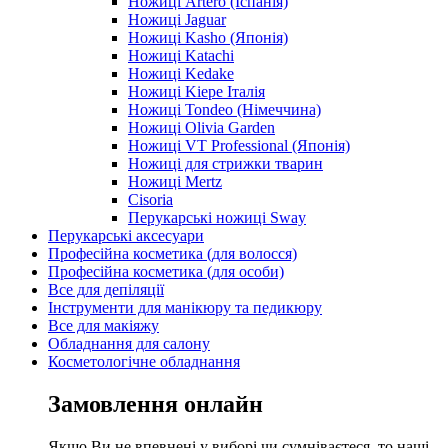
Ножиці Artero (Іспанія)
Ножиці Jaguar
Ножиці Kasho (Японія)
Ножиці Katachi
Ножиці Kedake
Ножиці Kiepe Італія
Ножиці Tondeo (Німеччина)
Ножиці Olivia Garden
Ножиці VT Professional (Японія)
Ножиці для стрижки тварин
Ножиці Mertz
Cisoria
Перукарські ножиці Sway
Перукарські аксесуари
Професійна косметика (для волосся)
Професійна косметика (для особи)
Все для депіляції
Інструменти для манікюру та педикюру
Все для макіяжу
Обладнання для салону
Косметологічне обладнання
Замовлення онлайн
Якщо Ви не впевнені у виборі чи сумніваєтеся, то наші