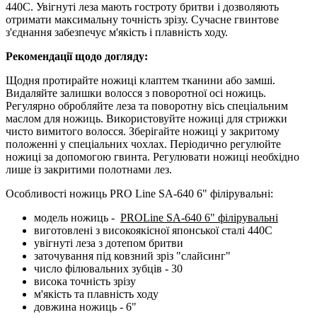
440С. Увігнуті леза мають гостроту бритви і дозволяють
отримати максимальну точність зрізу. Сучасне гвинтове
з'єднання забезпечує м'якість і плавність ходу.
Рекомендації щодо догляду:
Щодня протирайте ножиці клаптем тканини або замші.
Видаляйте залишки волосся з поворотної осі ножиць.
Регулярно обробляйте леза та поворотну вісь спеціальним
маслом для ножиць. Використовуйте ножиці для стрижки
чисто вимитого волосся. Зберігайте ножиці у закритому
положенні у спеціальних чохлах. Періодично регулюйте
ножиці за допомогою гвинта. Регулювати ножиці необхідно
лише із закритими полотнами лез.
Особливості ножиць PRO Line SA-640 6" філірувальні:
модель ножиць -
PROLine SA-640 6" філірувальні
виготовлені з високоякісної японської сталі 440С
увігнуті леза з дотепом бритви
заточування під ковзний зріз "слайсинг"
число філювальних зубців - 30
висока точність зрізу
м'якість та плавність ходу
довжина ножиць - 6"