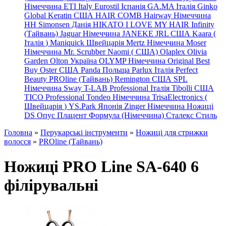
Німеччина
ETI Italy
Eurostil Іспанія
GA.MA Італія
Ginko
Global Keratin США
HAIR COMB
Hairway Німеччина
HH Simonsen Данія
HIKATO
I LOVE MY HAIR
Infinity
(Тайвань)
Jaguar Німеччина
JANEKE
JRL
США
Kaara
(
Італія
)
Maniquick Швейцарія
Mertz Німеччина
Moser
Німеччина
Mr. Scrubber Naomi
(
США)
Olaplex
Olivia
Garden
Olton Україна
OLYMP Німеччина
Original Best
Buy
Oster США
Panda Польща
Parlux Італія
Perfect
Beauty
PROline (Тайвань)
Remington США
SPL
Німеччина
Sway
T-LAB Professional Італія
Tibolli США
TICO
Professional
Tondeo
Німеччина
TrisaElectronics (
Швейцарія
)
YS.Park Японія
Zinger Німеччина
Ножиці
DS
Опус
Плацент Формула (Німеччина)
Сталекс
Стиль
Головна
»
Перукарські інструменти
»
Ножиці для стрижки
волосся
»
PROline (Тайвань)
Ножиці PRO Line SA-640 6
філірувальні