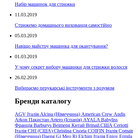
Набір машинок для стрижки
11.03.2019
Стрижемо домашнього вихованця самостійно
05.03.2019
Навіщо майстру машинка для окантування?
01.03.2019
У чому секрет вибору машинки для стрижки волосся
26.02.2019
Вибираємо перукарські інструменти з розумом
Бренди каталогу
AGV Італія
Alcina (Німеччина)
American Crew
Andis
Arkon Пакистан
Artero (Іспанія)
AYALA
Babyliss
Франція
Barburys
Beimeng Китай
Brinail.США
Ceriotti
Італія
CHI (США)
Christina
Cisoria
COIFIN Італія
Comair
(Німеччина) Daeng
Gi
Meo
Ri
Elchim Італія
Enjoy
Ermila