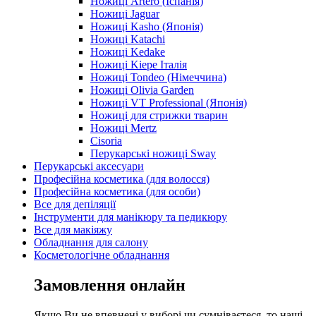
Ножиці Artero (Іспанія)
Ножиці Jaguar
Ножиці Kasho (Японія)
Ножиці Katachi
Ножиці Kedake
Ножиці Kiepe Італія
Ножиці Tondeo (Німеччина)
Ножиці Olivia Garden
Ножиці VT Professional (Японія)
Ножиці для стрижки тварин
Ножиці Mertz
Cisoria
Перукарські ножиці Sway
Перукарські аксесуари
Професійна косметика (для волосся)
Професійна косметика (для особи)
Все для депіляції
Інструменти для манікюру та педикюру
Все для макіяжу
Обладнання для салону
Косметологічне обладнання
Замовлення онлайн
Якщо Ви не впевнені у виборі чи сумніваєтеся, то наші