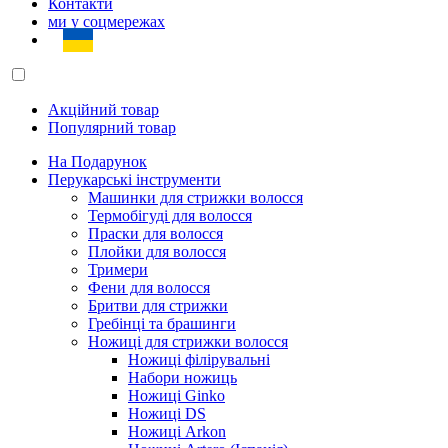
Контакти
ми у соцмережах
Акційний товар
Популярний товар
На Подарунок
Перукарські інструменти
Машинки для стрижки волосся
Термобігуді для волосся
Праски для волосся
Плойки для волосся
Тримери
Фени для волосся
Бритви для стрижки
Гребінці та брашинги
Ножиці для стрижки волосся
Ножиці філірувальні
Набори ножиць
Ножиці Ginko
Ножиці DS
Ножиці Arkon