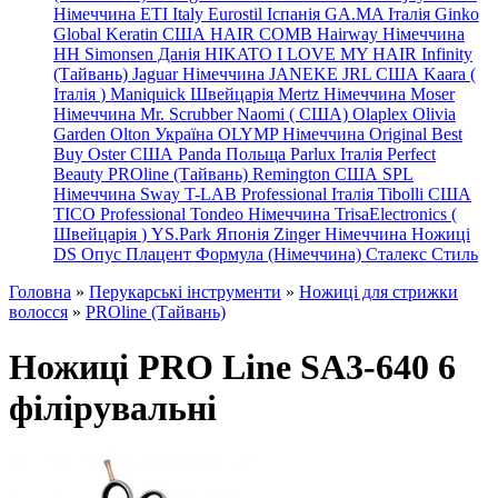
Німеччина
ETI Italy
Eurostil Іспанія
GA.MA Італія
Ginko
Global Keratin США
HAIR COMB
Hairway Німеччина
HH Simonsen Данія
HIKATO
I LOVE MY HAIR
Infinity
(Тайвань)
Jaguar Німеччина
JANEKE
JRL
США
Kaara
(
Італія
)
Maniquick Швейцарія
Mertz Німеччина
Moser
Німеччина
Mr. Scrubber Naomi
(
США)
Olaplex
Olivia
Garden
Olton Україна
OLYMP Німеччина
Original Best
Buy
Oster США
Panda Польща
Parlux Італія
Perfect
Beauty
PROline (Тайвань)
Remington США
SPL
Німеччина
Sway
T-LAB Professional Італія
Tibolli США
TICO
Professional
Tondeo
Німеччина
TrisaElectronics (
Швейцарія
)
YS.Park Японія
Zinger Німеччина
Ножиці
DS
Опус
Плацент Формула (Німеччина)
Сталекс
Стиль
Головна
»
Перукарські інструменти
»
Ножиці для стрижки
волосся
»
PROline (Тайвань)
Ножиці PRO Line SA3-640 6
філірувальні