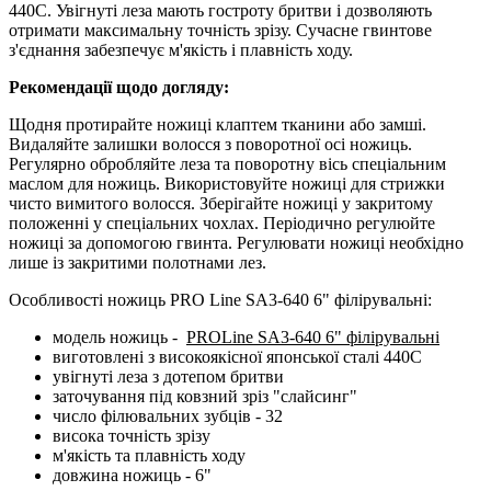
440С. Увігнуті леза мають гостроту бритви і дозволяють
отримати максимальну точність зрізу. Сучасне гвинтове
з'єднання забезпечує м'якість і плавність ходу.
Рекомендації щодо догляду:
Щодня протирайте ножиці клаптем тканини або замші.
Видаляйте залишки волосся з поворотної осі ножиць.
Регулярно обробляйте леза та поворотну вісь спеціальним
маслом для ножиць. Використовуйте ножиці для стрижки
чисто вимитого волосся. Зберігайте ножиці у закритому
положенні у спеціальних чохлах. Періодично регулюйте
ножиці за допомогою гвинта. Регулювати ножиці необхідно
лише із закритими полотнами лез.
Особливості ножиць PRO Line SA3-640 6" філірувальні:
модель ножиць -
PROLine SA3-640 6" філірувальні
виготовлені з високоякісної японської сталі 440С
увігнуті леза з дотепом бритви
заточування під ковзний зріз "слайсинг"
число філювальних зубців - 32
висока точність зрізу
м'якість та плавність ходу
довжина ножиць - 6"