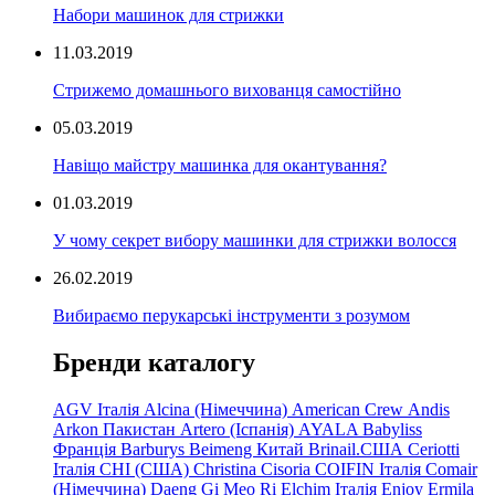
Набори машинок для стрижки
11.03.2019
Стрижемо домашнього вихованця самостійно
05.03.2019
Навіщо майстру машинка для окантування?
01.03.2019
У чому секрет вибору машинки для стрижки волосся
26.02.2019
Вибираємо перукарські інструменти з розумом
Бренди каталогу
AGV Італія
Alcina (Німеччина)
American Crew
Andis
Arkon Пакистан
Artero (Іспанія)
AYALA
Babyliss
Франція
Barburys
Beimeng Китай
Brinail.США
Ceriotti
Італія
CHI (США)
Christina
Cisoria
COIFIN Італія
Comair
(Німеччина) Daeng
Gi
Meo
Ri
Elchim Італія
Enjoy
Ermila