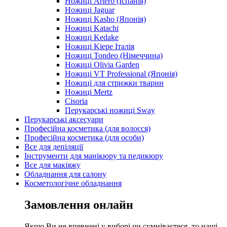
Ножиці Artero (Іспанія)
Ножиці Jaguar
Ножиці Kasho (Японія)
Ножиці Katachi
Ножиці Kedake
Ножиці Kiepe Італія
Ножиці Tondeo (Німеччина)
Ножиці Olivia Garden
Ножиці VT Professional (Японія)
Ножиці для стрижки тварин
Ножиці Mertz
Cisoria
Перукарські ножиці Sway
Перукарські аксесуари
Професійна косметика (для волосся)
Професійна косметика (для особи)
Все для депіляції
Інструменти для манікюру та педикюру
Все для макіяжу
Обладнання для салону
Косметологічне обладнання
Замовлення онлайн
Якщо Ви не впевнені у виборі чи сумніваєтеся, то наші