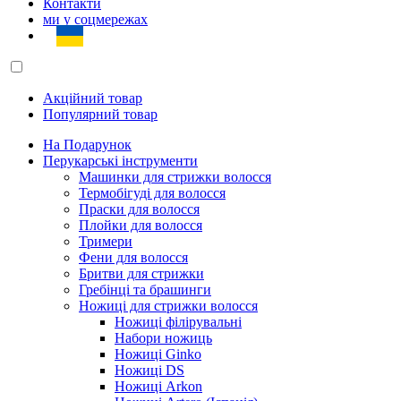
Контакти
ми у соцмережах
Акційний товар
Популярний товар
На Подарунок
Перукарські інструменти
Машинки для стрижки волосся
Термобігуді для волосся
Праски для волосся
Плойки для волосся
Тримери
Фени для волосся
Бритви для стрижки
Гребінці та брашинги
Ножиці для стрижки волосся
Ножиці філірувальні
Набори ножиць
Ножиці Ginko
Ножиці DS
Ножиці Arkon