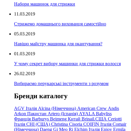
Набори машинок для стрижки
11.03.2019
Стрижемо домашнього вихованця самостійно
05.03.2019
Навіщо майстру машинка для окантування?
01.03.2019
У чому секрет вибору машинки для стрижки волосся
26.02.2019
Вибираємо перукарські інструменти з розумом
Бренди каталогу
AGV Італія
Alcina (Німеччина)
American Crew
Andis
Arkon Пакистан
Artero (Іспанія)
AYALA
Babyliss
Франція
Barburys
Beimeng Китай
Brinail.США
Ceriotti
Італія
CHI (США)
Christina
Cisoria
COIFIN Італія
Comair
(Німеччина) Daeng
Gi
Meo
Ri
Elchim Італія
Enjoy
Ermila