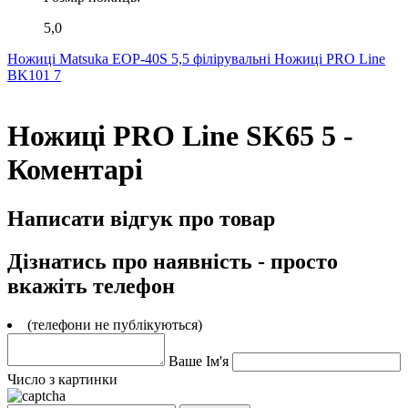
5,0
Ножиці Matsuka EOP-40S 5,5 філірувальні
Ножиці PRO Line
BK101 7
Ножиці PRO Line SK65 5 -
Коментарі
Написати відгук про товар
Дізнатись про наявність - просто
вкажіть телефон
(телефони не публікуються)
Ваше Ім'я
Число з картинки