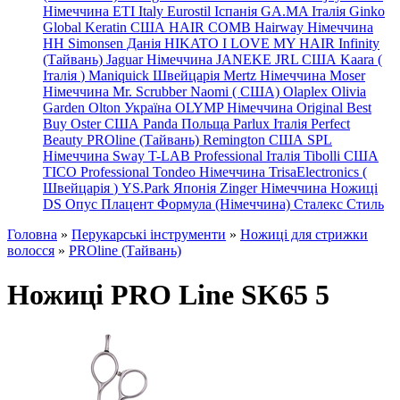
Німеччина
ETI Italy
Eurostil Іспанія
GA.MA Італія
Ginko
Global Keratin США
HAIR COMB
Hairway Німеччина
HH Simonsen Данія
HIKATO
I LOVE MY HAIR
Infinity
(Тайвань)
Jaguar Німеччина
JANEKE
JRL
США
Kaara
(
Італія
)
Maniquick Швейцарія
Mertz Німеччина
Moser
Німеччина
Mr. Scrubber Naomi
(
США)
Olaplex
Olivia
Garden
Olton Україна
OLYMP Німеччина
Original Best
Buy
Oster США
Panda Польща
Parlux Італія
Perfect
Beauty
PROline (Тайвань)
Remington США
SPL
Німеччина
Sway
T-LAB Professional Італія
Tibolli США
TICO
Professional
Tondeo
Німеччина
TrisaElectronics (
Швейцарія
)
YS.Park Японія
Zinger Німеччина
Ножиці
DS
Опус
Плацент Формула (Німеччина)
Сталекс
Стиль
Головна
»
Перукарські інструменти
»
Ножиці для стрижки
волосся
»
PROline (Тайвань)
Ножиці PRO Line SK65 5