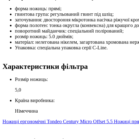
форма ножиць: прямі;
гвинтова група: регульований гвинт під шліц;
заточування: двостороння мікротонка насічка ріжучої кро
форма полотен: тонка округла (конвексна) для кращого до
поворотний майданчик: спеціальний полірований;
розмір ножиць: 5.0 дюймів;
матеріал: нелегована нікелем, загартована хромована нер
Упаковка: спеціальна упаковка серії C-Line.
Характеристики фільтра
Розмір ножиць:
5,0
Країна виробника:
Німеччина
Ножиці ергономічні Tondeo Century Micro Offset 5.5
Ножиці пря