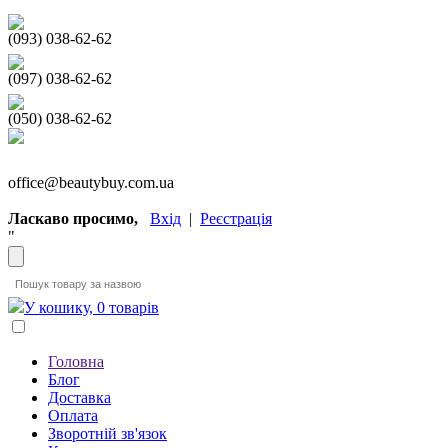
(093) 038-62-62
(097) 038-62-62
(050) 038-62-62
office@beautybuy.com.ua
Ласкаво просимо,
Вхід
|
Реєстрація
"
У кошику, 0 товарів
Головна
Блог
Доставка
Оплата
Зворотній зв'язок