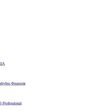
США
byliss Франція
 Professional