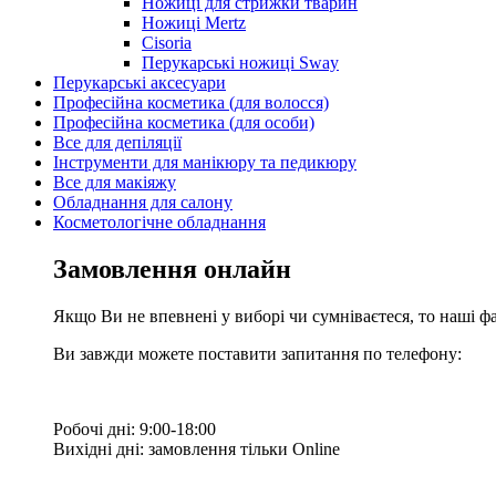
Ножиці для стрижки тварин
Ножиці Mertz
Cisoria
Перукарські ножиці Sway
Перукарські аксесуари
Професійна косметика (для волосся)
Професійна косметика (для особи)
Все для депіляції
Інструменти для манікюру та педикюру
Все для макіяжу
Обладнання для салону
Косметологічне обладнання
Замовлення онлайн
Якщо Ви не впевнені у виборі чи сумніваєтеся, то наші ф
Ви завжди можете поставити запитання по телефону:
Робочі дні: 9:00-18:00
Вихідні дні: замовлення тільки Online