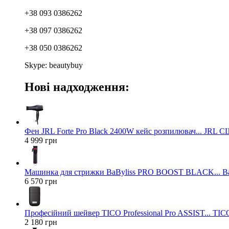
+38 093 0386262
+38 097 0386262
+38 050 0386262
Skype: beautybuy
Нові надходження:
Фен JRL Forte Pro Black 2400W кейс розпилювач... JRL 
4 999 грн
Машинка для стрижки BaByliss PRO BOOST BLACK... Ba
6 570 грн
Професійний шейвер TICO Professional Pro ASSIST... TICO
2 180 грн