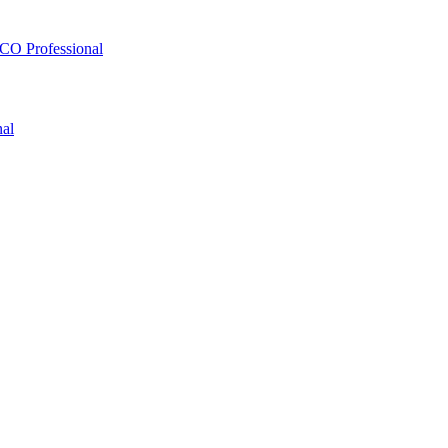
O Professional
al