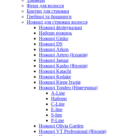
Тримери
Фени для волосся
Бритви для стрижки
Гребінці та брашинги
Ножиці для стрижки волосся
Ножиці філірувальні
Набори ножиць
Ножиці Ginko
Ножиці DS
Ножиці Arkon
Ножиці Artero (Іспанія)
Ножиці Jaguar
Ножиці Kasho (Японія)
Ножиці Katachi
Ножиці Kedake
Ножиці Kiepe Італія
Ножиці Tondeo (Німеччина)
A-Line
Набори
C-Line
E-line
S-line
P-Line
Ножиці Olivia Garden
Ножиці VT Professional (Японія)