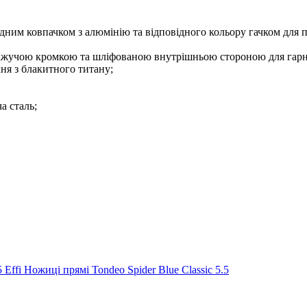
ним ковпачком з алюмінію та відповідного кольору гачком для п
 ріжучою кромкою та шліфованою внутрішньою стороною для гарн
ня з блакитного титану;
а сталь;
5 Effi
Ножиці прямі Tondeo Spider Blue Classic 5.5