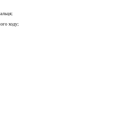
альця;
ого ходу;