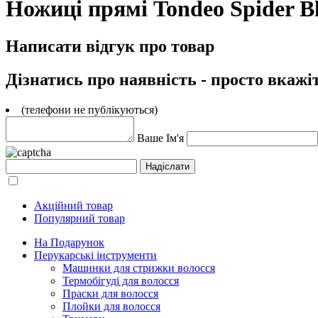
Ножиці прямі Tondeo Spider Blu
Написати відгук про товар
Дізнатись про наявність - просто вкажі
(телефони не публікуються)
Ваше Ім'я
Акційний товар
Популярний товар
На Подарунок
Перукарські інструменти
Машинки для стрижки волосся
Термобігуді для волосся
Праски для волосся
Плойки для волосся