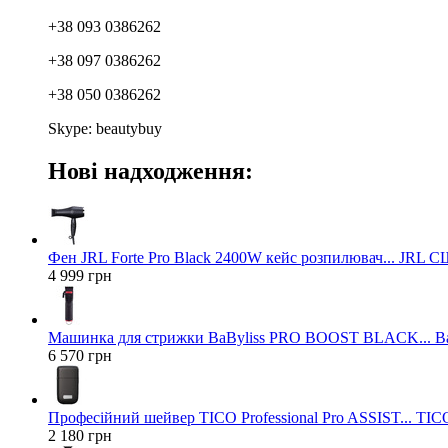
+38 093 0386262
+38 097 0386262
+38 050 0386262
Skype: beautybuy
Нові надходження:
Фен JRL Forte Pro Black 2400W кейс розпилювач... JRL 
4 999 грн
Машинка для стрижки BaByliss PRO BOOST BLACK... Ba
6 570 грн
Професійний шейвер TICO Professional Pro ASSIST... TICO
2 180 грн