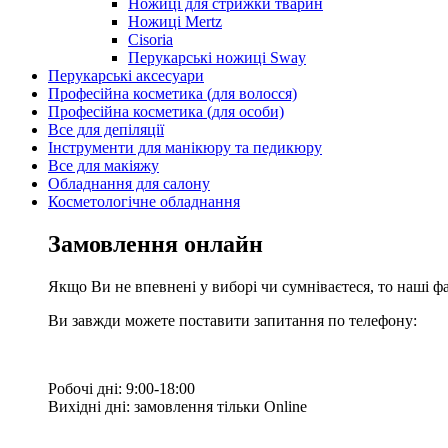
Ножиці для стрижки тварин
Ножиці Mertz
Cisoria
Перукарські ножиці Sway
Перукарські аксесуари
Професійна косметика (для волосся)
Професійна косметика (для особи)
Все для депіляції
Інструменти для манікюру та педикюру
Все для макіяжу
Обладнання для салону
Косметологічне обладнання
Замовлення онлайн
Якщо Ви не впевнені у виборі чи сумніваєтеся, то наші ф
Ви завжди можете поставити запитання по телефону:
Робочі дні: 9:00-18:00
Вихідні дні: замовлення тільки Online