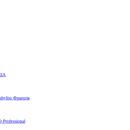
США
byliss Франція
 Professional