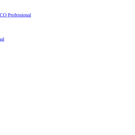
O Professional
al