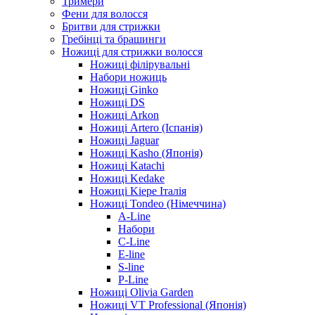
Тримери
Фени для волосся
Бритви для стрижки
Гребінці та брашинги
Ножиці для стрижки волосся
Ножиці філірувальні
Набори ножиць
Ножиці Ginko
Ножиці DS
Ножиці Arkon
Ножиці Artero (Іспанія)
Ножиці Jaguar
Ножиці Kasho (Японія)
Ножиці Katachi
Ножиці Kedake
Ножиці Kiepe Італія
Ножиці Tondeo (Німеччина)
A-Line
Набори
C-Line
E-line
S-line
P-Line
Ножиці Olivia Garden
Ножиці VT Professional (Японія)