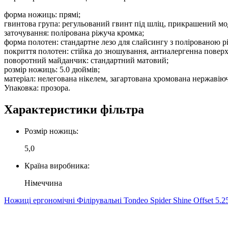
форма ножиць: прямі;
гвинтова група: регульований гвинт під шліц, прикрашений мод
заточування: полірована ріжуча кромка;
форма полотен: стандартне лезо для слайсингу з полірованою
покриття полотен: стійка до зношування, антиалергенна поверх
поворотний майданчик: стандартний матовий;
розмір ножиць: 5.0 дюймів;
матеріал: нелегована нікелем, загартована хромована нержавіюч
Упаковка: прозора.
Характеристики фільтра
Розмір ножиць:
5,0
Країна виробника:
Німеччина
Ножиці ергономічні Філірувальні Tondeo Spider Shine Offset 5.2