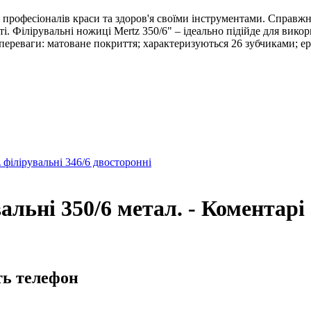
 професіоналів краси та здоров'я своїми інструментами. Справжн
ті. Філірувальні ножиці Mertz 350/6" – ідеально підійде для вик
і переваги: ​​матоване покриття; характеризуються 26 зубчиками;
 філірувальні 346/6 двосторонні
альні 350/6 метал. - Коментарі
ть телефон