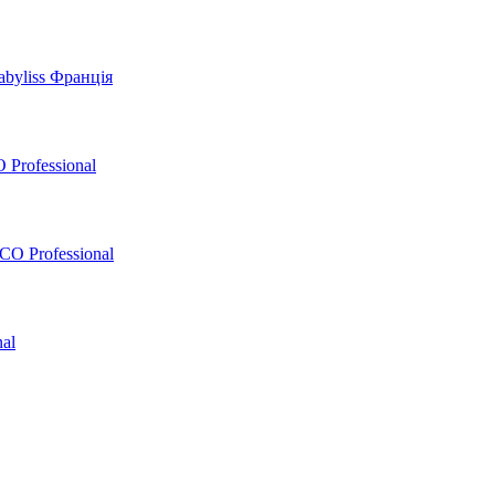
byliss Франція
 Professional
O Professional
al