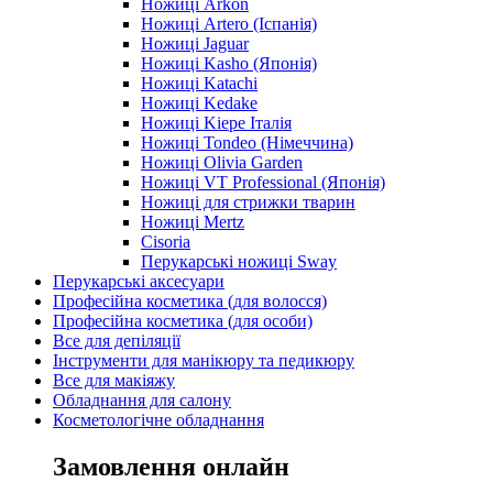
Ножиці Arkon
Ножиці Artero (Іспанія)
Ножиці Jaguar
Ножиці Kasho (Японія)
Ножиці Katachi
Ножиці Kedake
Ножиці Kiepe Італія
Ножиці Tondeo (Німеччина)
Ножиці Olivia Garden
Ножиці VT Professional (Японія)
Ножиці для стрижки тварин
Ножиці Mertz
Cisoria
Перукарські ножиці Sway
Перукарські аксесуари
Професійна косметика (для волосся)
Професійна косметика (для особи)
Все для депіляції
Інструменти для манікюру та педикюру
Все для макіяжу
Обладнання для салону
Косметологічне обладнання
Замовлення онлайн