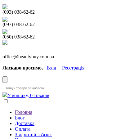
(093) 038-62-62
(097) 038-62-62
(050) 038-62-62
office@beautybuy.com.ua
Ласкаво просимо,
Вхід
|
Реєстрація
"
У кошику, 0 товарів
Головна
Блог
Доставка
Оплата
Зворотній зв'язок