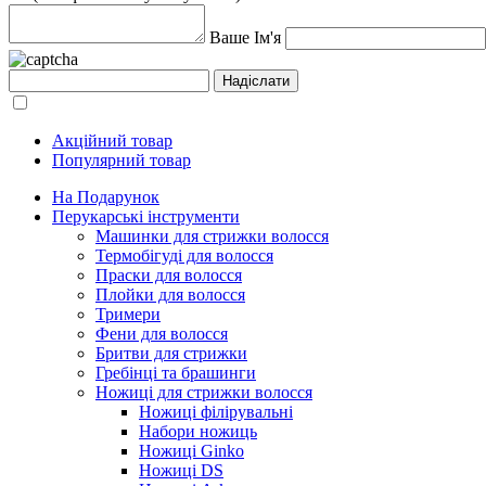
Ваше Ім'я
Акційний товар
Популярний товар
На Подарунок
Перукарські інструменти
Машинки для стрижки волосся
Термобігуді для волосся
Праски для волосся
Плойки для волосся
Тримери
Фени для волосся
Бритви для стрижки
Гребінці та брашинги
Ножиці для стрижки волосся
Ножиці філірувальні
Набори ножиць
Ножиці Ginko
Ножиці DS