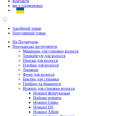
Контакти
ми у соцмережах
Акційний товар
Популярний товар
На Подарунок
Перукарські інструменти
Машинки для стрижки волосся
Термобігуді для волосся
Праски для волосся
Плойки для волосся
Тримери
Фени для волосся
Бритви для стрижки
Гребінці та брашинги
Ножиці для стрижки волосся
Ножиці філірувальні
Набори ножиць
Ножиці Ginko
Ножиці DS
Ножиці Arkon