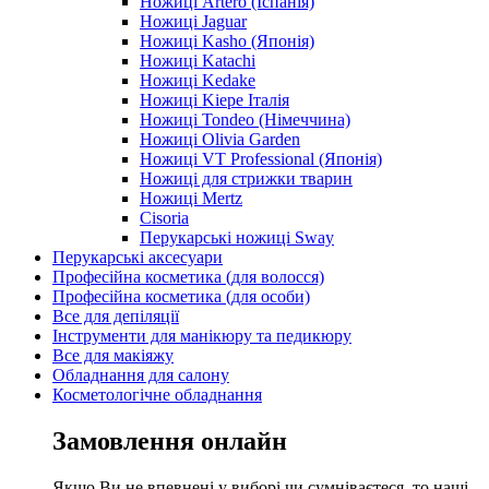
Ножиці Artero (Іспанія)
Ножиці Jaguar
Ножиці Kasho (Японія)
Ножиці Katachi
Ножиці Kedake
Ножиці Kiepe Італія
Ножиці Tondeo (Німеччина)
Ножиці Olivia Garden
Ножиці VT Professional (Японія)
Ножиці для стрижки тварин
Ножиці Mertz
Cisoria
Перукарські ножиці Sway
Перукарські аксесуари
Професійна косметика (для волосся)
Професійна косметика (для особи)
Все для депіляції
Інструменти для манікюру та педикюру
Все для макіяжу
Обладнання для салону
Косметологічне обладнання
Замовлення онлайн
Якщо Ви не впевнені у виборі чи сумніваєтеся, то наші