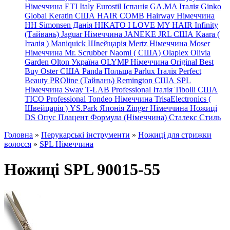
Німеччина
ETI Italy
Eurostil Іспанія
GA.MA Італія
Ginko
Global Keratin США
HAIR COMB
Hairway Німеччина
HH Simonsen Данія
HIKATO
I LOVE MY HAIR
Infinity
(Тайвань)
Jaguar Німеччина
JANEKE
JRL
США
Kaara
(
Італія
)
Maniquick Швейцарія
Mertz Німеччина
Moser
Німеччина
Mr. Scrubber Naomi
(
США)
Olaplex
Olivia
Garden
Olton Україна
OLYMP Німеччина
Original Best
Buy
Oster США
Panda Польща
Parlux Італія
Perfect
Beauty
PROline (Тайвань)
Remington США
SPL
Німеччина
Sway
T-LAB Professional Італія
Tibolli США
TICO
Professional
Tondeo
Німеччина
TrisaElectronics (
Швейцарія
)
YS.Park Японія
Zinger Німеччина
Ножиці
DS
Опус
Плацент Формула (Німеччина)
Сталекс
Стиль
Головна
»
Перукарські інструменти
»
Ножиці для стрижки
волосся
»
SPL Німеччина
Ножиці SPL 90015-55