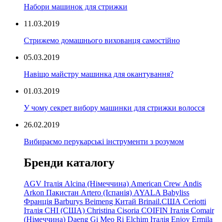
Набори машинок для стрижки
11.03.2019
Стрижемо домашнього вихованця самостійно
05.03.2019
Навіщо майстру машинка для окантування?
01.03.2019
У чому секрет вибору машинки для стрижки волосся
26.02.2019
Вибираємо перукарські інструменти з розумом
Бренди каталогу
AGV Італія
Alcina (Німеччина)
American Crew
Andis
Arkon Пакистан
Artero (Іспанія)
AYALA
Babyliss
Франція
Barburys
Beimeng Китай
Brinail.США
Ceriotti
Італія
CHI (США)
Christina
Cisoria
COIFIN Італія
Comair
(Німеччина) Daeng
Gi
Meo
Ri
Elchim Італія
Enjoy
Ermila