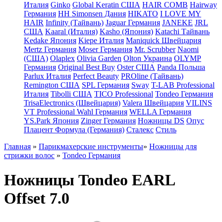
Италия
Ginko
Global Keratin США
HAIR COMB
Hairway
Германия
HH Simonsen Дания
HIKATO
I LOVE MY
HAIR
Infinity (Тайвань)
Jaguar Германия
JANEKE
JRL
США
Kaaral (Италия)
Kasho (Япония)
Katachi Тайвань
Kedake Япония
Kiepe Италия
Maniquick Швейцария
Mertz Германия
Moser Германия
Mr. Scrubber
Naomi
(США)
Olaplex
Olivia Garden
Olton Украина
OLYMP
Германия
Original Best Buy
Oster США
Panda Польша
Parlux Италия
Perfect Beauty
PROline (Тайвань)
Remington США
SPL Германия
Sway
T-LAB Professional
Италия
Tibolli США
TICO Professional
Tondeo Германия
TrisaElectronics (Швейцария)
Valera Швейцария
VILINS
VT Professional
Wahl Германия
WELLA Германия
YS.Park Япония
Zinger Германия
Ножницы DS
Опус
Плацент Формула (Германия)
Сталекс
Стиль
Главная
»
Парикмахерские инструменты
»
Ножницы для
стрижки волос
»
Tondeo Германия
Ножницы Tondeo EARL
Offset 7.0