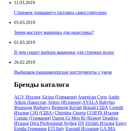
11.03.2019
Стрижем домашнего питомца самостоятельно
05.03.2019
Зачем мастеру машинка для окантовки?
01.03.2019
В чем секрет выбора машинки для стрижки волос
26.02.2019
Выбираем парикмахерские инструменты с умом
Бренды каталога
AGV Италия
Alcina (Германия)
American Crew
Andis
Arkon Пакистан
Artero (Испания)
AYALA
Babyliss
Франция
Barburys
Beimeng Китай
Brinail.США
Ceriotti
Италия
CHI (США)
Christina
Cisoria
COIFIN Италия
Comair (Германия)
Daeng Gi Meo Ri (Корея)
Deadiva
Италия
Diva Professional Styling
DS
Elchim Италия
Enjoy
Ermila Германия
ETI Italy
Eurostil Испания
GA.MA