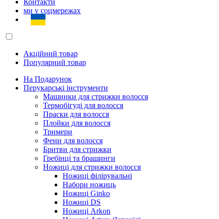
Контакти
ми у соцмережах
Акційний товар
Популярний товар
На Подарунок
Перукарські інструменти
Машинки для стрижки волосся
Термобігуді для волосся
Праски для волосся
Плойки для волосся
Тримери
Фени для волосся
Бритви для стрижки
Гребінці та брашинги
Ножиці для стрижки волосся
Ножиці філірувальні
Набори ножиць
Ножиці Ginko
Ножиці DS
Ножиці Arkon