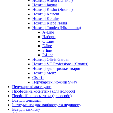
Ножиці Artero (Іспанія)
Ножиці Jaguar
Ножиці Kasho (Японія)
Ножиці Katachi
Ножиці Kedake
Ножиці Kiepe Італія
Ножиці Tondeo (Німеччина)
A-Line
Набори
C-Line
E-line
S-line
P-Line
Ножиці Olivia Garden
Ножиці VT Professional (Японія)
Ножиці для стрижки тварин
Ножиці Mertz
Cisoria
Перукарські ножиці Sway
Перукарські аксесуари
Професійна косметика (для волосся)
Професійна косметика (для особи)
Все для депіляції
Інструменти для манікюру та педикюру
Все для макіяжу