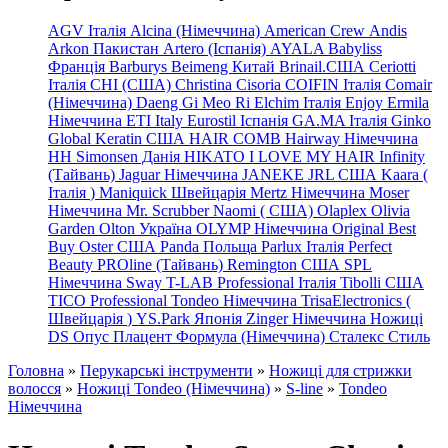
AGV Італія
Alcina (Німеччина)
American Crew
Andis
Arkon Пакистан
Artero (Іспанія)
AYALA
Babyliss
Франція
Barburys
Beimeng Китай
Brinail.США
Ceriotti
Італія
CHI (США)
Christina
Cisoria
COIFIN Італія
Comair
(Німеччина) Daeng
Gi
Meo
Ri
Elchim Італія
Enjoy
Ermila
Німеччина
ETI Italy
Eurostil Іспанія
GA.MA Італія
Ginko
Global Keratin США
HAIR COMB
Hairway Німеччина
HH Simonsen Данія
HIKATO
I LOVE MY HAIR
Infinity
(Тайвань)
Jaguar Німеччина
JANEKE
JRL
США
Kaara
(
Італія
)
Maniquick Швейцарія
Mertz Німеччина
Moser
Німеччина
Mr. Scrubber Naomi
(
США)
Olaplex
Olivia
Garden
Olton Україна
OLYMP Німеччина
Original Best
Buy
Oster США
Panda Польща
Parlux Італія
Perfect
Beauty
PROline (Тайвань)
Remington США
SPL
Німеччина
Sway
T-LAB Professional Італія
Tibolli США
TICO
Professional
Tondeo
Німеччина
TrisaElectronics (
Швейцарія
)
YS.Park Японія
Zinger Німеччина
Ножиці
DS
Опус
Плацент Формула (Німеччина)
Сталекс
Стиль
Головна
»
Перукарські інструменти
»
Ножиці для стрижки
волосся
»
Ножиці Tondeo (Німеччина)
»
S-line
»
Tondeo
Німеччина