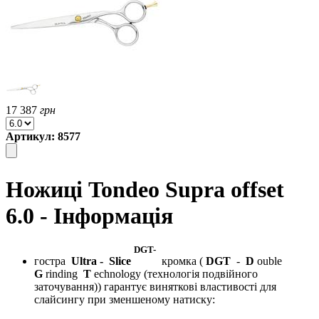
17 387
грн
Артикул: 8577
Ножиці Tondeo Supra offset
6.0 - Інформація
DGT-
гостра
Ultra
-
Slice
кромка (
DGT
-
D
ouble
G
rinding
T
echnology (технологія подвійного
заточування)) гарантує виняткові властивості для
слайсингу при зменшеному натиску: