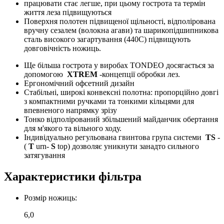
працювати стає легше, при цьому гострота та термін
життя леза підвищуються
Поверхня полотен підвищеної щільності, відполірована
вручну сезалем (волокна агави) та шарикопідшипникова
сталь високого загартування (440С) підвищують
довговічність ножиць.
Ще більша гострота у виробах TONDEO досягається за
допомогою
XTREM
-концепції обробки лез.
Ергономічний офсетний дизайн
Стабільні, широкі конвексні полотна: пропорційно довгі
з компактними ручками та тонкими кільцями для
впевненого напрямку зрізу
Тонко відполірований збільшений майданчик обертання
для м'якого та вільного ходу.
Індивідуально регульована гвинтова група системи
TS
-
(
T
urn-
S
top) дозволяє уникнути занадто сильного
затягування
Характеристики фільтра
Розмір ножиць:
6,0