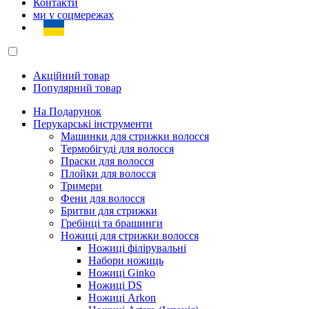
Контакти
ми у соцмережах
Акційний товар
Популярний товар
На Подарунок
Перукарські інструменти
Машинки для стрижки волосся
Термобігуді для волосся
Праски для волосся
Плойки для волосся
Тримери
Фени для волосся
Бритви для стрижки
Гребінці та брашинги
Ножиці для стрижки волосся
Ножиці філірувальні
Набори ножиць
Ножиці Ginko
Ножиці DS
Ножиці Arkon