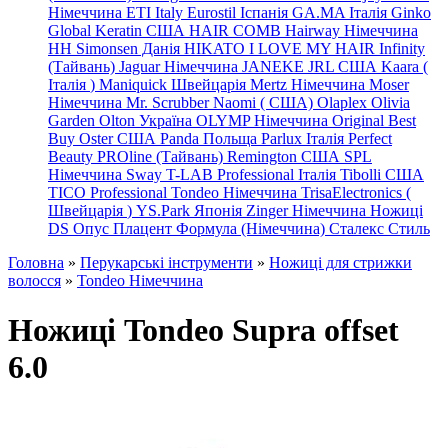
Німеччина
ETI Italy
Eurostil Іспанія
GA.MA Італія
Ginko
Global Keratin США
HAIR COMB
Hairway Німеччина
HH Simonsen Данія
HIKATO
I LOVE MY HAIR
Infinity
(Тайвань)
Jaguar Німеччина
JANEKE
JRL
США
Kaara
(
Італія
)
Maniquick Швейцарія
Mertz Німеччина
Moser
Німеччина
Mr. Scrubber Naomi
(
США)
Olaplex
Olivia
Garden
Olton Україна
OLYMP Німеччина
Original Best
Buy
Oster США
Panda Польща
Parlux Італія
Perfect
Beauty
PROline (Тайвань)
Remington США
SPL
Німеччина
Sway
T-LAB Professional Італія
Tibolli США
TICO
Professional
Tondeo
Німеччина
TrisaElectronics (
Швейцарія
)
YS.Park Японія
Zinger Німеччина
Ножиці
DS
Опус
Плацент Формула (Німеччина)
Сталекс
Стиль
Головна
»
Перукарські інструменти
»
Ножиці для стрижки
волосся
»
Tondeo Німеччина
Ножиці Tondeo Supra offset
6.0