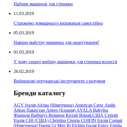
Набори машинок для стрижки
11.03.2019
Стрижемо домашнього вихованця самостійно
05.03.2019
Навіщо майстру машинка для окантування?
01.03.2019
У чому секрет вибору машинки для стрижки волосся
26.02.2019
Вибираємо перукарські інструменти з розумом
Бренди каталогу
AGV Італія
Alcina (Німеччина)
American Crew
Andis
Arkon Пакистан
Artero (Іспанія)
AYALA
Babyliss
Франція
Barburys
Beimeng Китай
Brinail.США
Ceriotti
Італія
CHI (США)
Christina
Cisoria
COIFIN Італія
Comair
(Німеччина) Daeng
Gi
Meo
Ri
Elchim Італія
Enjoy
Ermila