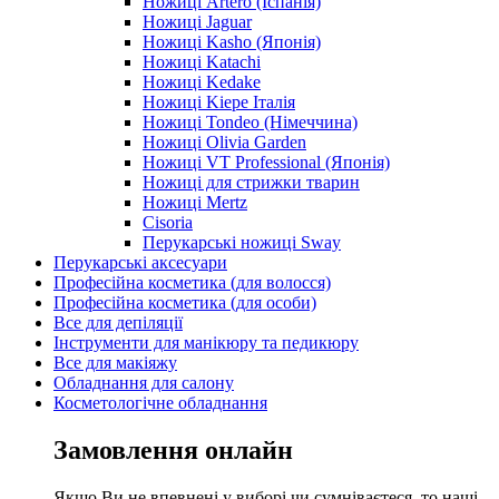
Ножиці Artero (Іспанія)
Ножиці Jaguar
Ножиці Kasho (Японія)
Ножиці Katachi
Ножиці Kedake
Ножиці Kiepe Італія
Ножиці Tondeo (Німеччина)
Ножиці Olivia Garden
Ножиці VT Professional (Японія)
Ножиці для стрижки тварин
Ножиці Mertz
Cisoria
Перукарські ножиці Sway
Перукарські аксесуари
Професійна косметика (для волосся)
Професійна косметика (для особи)
Все для депіляції
Інструменти для манікюру та педикюру
Все для макіяжу
Обладнання для салону
Косметологічне обладнання
Замовлення онлайн
Якщо Ви не впевнені у виборі чи сумніваєтеся, то наші