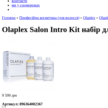
Контакти
ми у соцмережах
Головна
»
Професійна косметика (для волосся)
»
Olaplex
»
Olapl
Olaplex Salon Intro Kit набір 
9 599
грн
Артикул: 896364002367