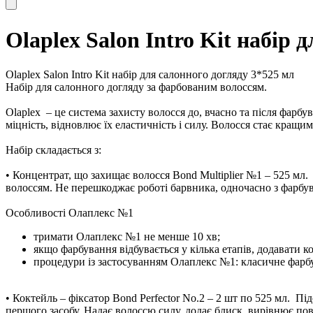
Olaplex Salon Intro Kit набір
Olaplex Salon Intro Kit набір для салонного догляду 3*525 мл
Набір для салонного догляду за фарбованим волоссям.
Olaplex
– це система захисту волосся до, вчасно та після фарбу
міцність, відновлює їх еластичність і силу. Волосся стає кращим
Набір складається з:
•
Концентрат, що захищає волосся Bond Multiplier №1 – 525 мл.
волоссям. Не перешкоджає роботі барвника, одночасно з фарбув
Особливості Олаплекс №1
тримати Олаплекс №1 не менше 10 хв;
якщо фарбування відбувається у кілька етапів, додавати к
процедури із застосуванням Олаплекс №1: класичне фарбув
•
Коктейль – фіксатор Bond Perfector No.2 – 2 шт по 525 мл.
Підс
першого засобу. Надає волоссю силу, додає блиск, вирівнює пов