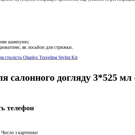
анням шампуню;
ацюватиме, як лосьйон для стрижки.
я стиліста Olaplex Traveling Stylist Kit
для салонного догляду 3*525 мл
ть телефон
Число з картинки