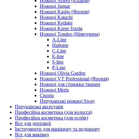
Ножиці Artero (Іспанія)
Ножиці Jaguar
Ножиці Kasho (Японія)
Ножиці Katachi
Ножиці Kedake
Ножиці Kiepe Італія
Ножиці Tondeo (Німеччина)
A-Line
Набори
C-Line
E-line
S-line
P-Line
Ножиці Olivia Garden
Ножиці VT Professional (Японія)
Ножиці для стрижки тварин
Ножиці Mertz
Cisoria
Перукарські ножиці Sway
Перукарські аксесуари
Професійна косметика (для волосся)
Професійна косметика (для особи)
Все для депіляції
Інструменти для манікюру та педикюру
Все для макіяжу