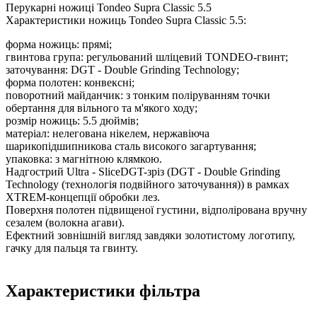
Перукарні ножиці Tondeo Supra Classic 5.5
Характеристики ножиць Tondeo Supra Classic 5.5:
форма ножиць: прямі;
гвинтова група: регульований шліцевий TONDEO-гвинт;
заточування: DGT - Double Grinding Technology;
форма полотен: конвексні;
поворотний майданчик: з тонким поліруванням точки
обертання для вільного та м'якого ходу;
розмір ножиць: 5.5 дюймів;
матеріал: нелегована нікелем, нержавіюча
шарикопідшипникова сталь високого загартування;
упаковка: з магнітною клямкою.
Надгострий Ultra - SliceDGT-зріз (DGT - Double Grinding
Technology (технологія подвійного заточування)) в рамках
XTREM-концепції обробки лез.
Поверхня полотен підвищеної густини, відполірована вручну
сезалем (волокна агави).
Ефектний зовнішній вигляд завдяки золотистому логотипу,
гачку для пальця та гвинту.
Характеристики фільтра