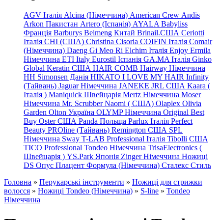
AGV Італія
Alcina (Німеччина)
American Crew
Andis
Arkon Пакистан
Artero (Іспанія)
AYALA
Babyliss
Франція
Barburys
Beimeng Китай
Brinail.США
Ceriotti
Італія
CHI (США)
Christina
Cisoria
COIFIN Італія
Comair
(Німеччина) Daeng
Gi
Meo
Ri
Elchim Італія
Enjoy
Ermila
Німеччина
ETI Italy
Eurostil Іспанія
GA.MA Італія
Ginko
Global Keratin США
HAIR COMB
Hairway Німеччина
HH Simonsen Данія
HIKATO
I LOVE MY HAIR
Infinity
(Тайвань)
Jaguar Німеччина
JANEKE
JRL
США
Kaara
(
Італія
)
Maniquick Швейцарія
Mertz Німеччина
Moser
Німеччина
Mr. Scrubber Naomi
(
США)
Olaplex
Olivia
Garden
Olton Україна
OLYMP Німеччина
Original Best
Buy
Oster США
Panda Польща
Parlux Італія
Perfect
Beauty
PROline (Тайвань)
Remington США
SPL
Німеччина
Sway
T-LAB Professional Італія
Tibolli США
TICO
Professional
Tondeo
Німеччина
TrisaElectronics (
Швейцарія
)
YS.Park Японія
Zinger Німеччина
Ножиці
DS
Опус
Плацент Формула (Німеччина)
Сталекс
Стиль
Головна
»
Перукарські інструменти
»
Ножиці для стрижки
волосся
»
Ножиці Tondeo (Німеччина)
»
S-line
»
Tondeo
Німеччина