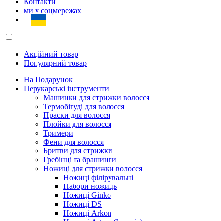
Контакти
ми у соцмережах
Акційний товар
Популярний товар
На Подарунок
Перукарські інструменти
Машинки для стрижки волосся
Термобігуді для волосся
Праски для волосся
Плойки для волосся
Тримери
Фени для волосся
Бритви для стрижки
Гребінці та брашинги
Ножиці для стрижки волосся
Ножиці філірувальні
Набори ножиць
Ножиці Ginko
Ножиці DS
Ножиці Arkon