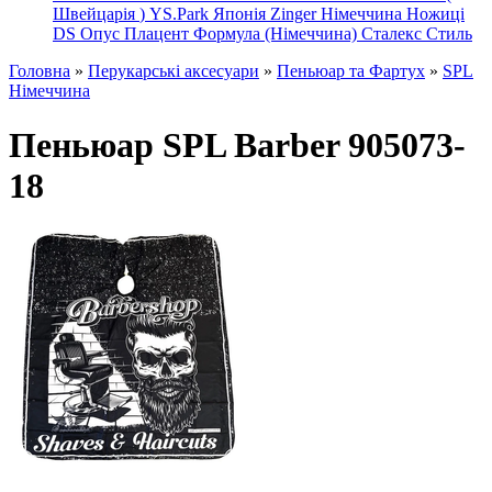
Швейцарія
)
YS.Park Японія
Zinger Німеччина
Ножиці
DS
Опус
Плацент Формула (Німеччина)
Сталекс
Стиль
Головна
»
Перукарські аксесуари
»
Пеньюар та Фартух
»
SPL
Німеччина
Пеньюар SPL Barber 905073-
18