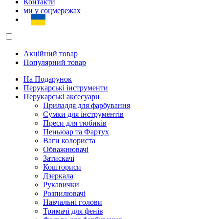
Контакти
ми у соцмережах
Акційний товар
Популярний товар
На Подарунок
Перукарські інструменти
Перукарські аксесуари
Приладдя для фарбування
Сумки для інструментів
Преси для тюбиків
Пеньюар та Фартух
Ваги колориста
Обважнювачі
Затискачі
Кошториси
Дзеркала
Рукавички
Розпилювачі
Навчальні голови
Тримачі для фенів