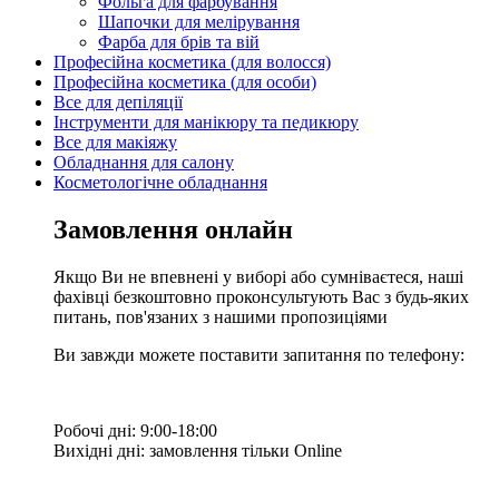
Фольга для фарбування
Шапочки для мелірування
Фарба для брів та вій
Професійна косметика (для волосся)
Професійна косметика (для особи)
Все для депіляції
Інструменти для манікюру та педикюру
Все для макіяжу
Обладнання для салону
Косметологічне обладнання
Замовлення онлайн
Якщо Ви не впевнені у виборі або сумніваєтеся, наші
фахівці безкоштовно проконсультують Вас з будь-яких
питань, пов'язаних з нашими пропозиціями
Ви завжди можете поставити запитання по телефону:
Робочі дні: 9:00-18:00
Вихідні дні: замовлення тільки Online