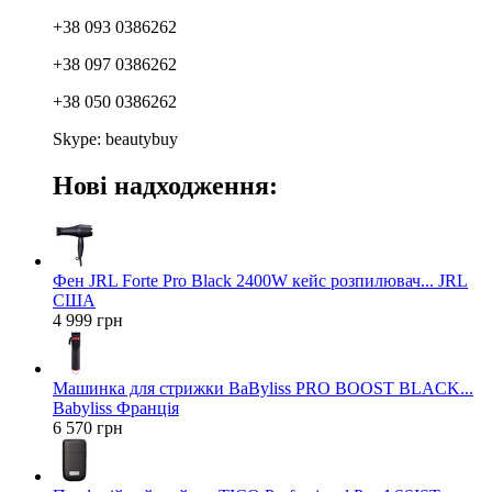
+38 093 0386262
+38 097 0386262
+38 050 0386262
Skype: beautybuy
Нові надходження:
Фен JRL Forte Pro Black 2400W кейс розпилювач... JRL
США
4 999 грн
Машинка для стрижки BaByliss PRO BOOST BLACK...
Babyliss Франція
6 570 грн