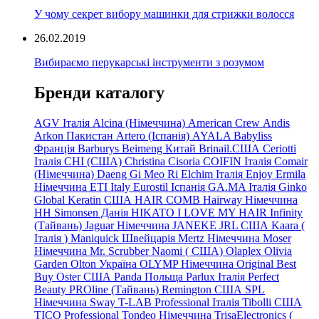
У чому секрет вибору машинки для стрижки волосся
26.02.2019
Вибираємо перукарські інструменти з розумом
Бренди каталогу
AGV Італія
Alcina (Німеччина)
American Crew
Andis
Arkon Пакистан
Artero (Іспанія)
AYALA
Babyliss
Франція
Barburys
Beimeng Китай
Brinail.США
Ceriotti
Італія
CHI (США)
Christina
Cisoria
COIFIN Італія
Comair
(Німеччина) Daeng
Gi
Meo
Ri
Elchim Італія
Enjoy
Ermila
Німеччина
ETI Italy
Eurostil Іспанія
GA.MA Італія
Ginko
Global Keratin США
HAIR COMB
Hairway Німеччина
HH Simonsen Данія
HIKATO
I LOVE MY HAIR
Infinity
(Тайвань)
Jaguar Німеччина
JANEKE
JRL
США
Kaara
(
Італія
)
Maniquick Швейцарія
Mertz Німеччина
Moser
Німеччина
Mr. Scrubber Naomi
(
США)
Olaplex
Olivia
Garden
Olton Україна
OLYMP Німеччина
Original Best
Buy
Oster США
Panda Польща
Parlux Італія
Perfect
Beauty
PROline (Тайвань)
Remington США
SPL
Німеччина
Sway
T-LAB Professional Італія
Tibolli США
TICO
Professional
Tondeo
Німеччина
TrisaElectronics (