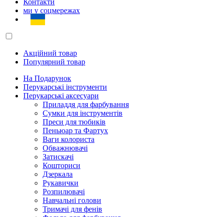
Контакти
ми у соцмережах
Акційний товар
Популярний товар
На Подарунок
Перукарські інструменти
Перукарські аксесуари
Приладдя для фарбування
Сумки для інструментів
Преси для тюбиків
Пеньюар та Фартух
Ваги колориста
Обважнювачі
Затискачі
Кошториси
Дзеркала
Рукавички
Розпилювачі
Навчальні голови
Тримачі для фенів