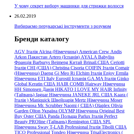
У чому секрет вибору машинки для стрижки волосся
26.02.2019
Вибираємо перукарські інструменти з розумом
Бренди каталогу
AGV Італія
Alcina (Німеччина)
American Crew
Andis
Arkon Пакистан
Artero (Іспанія)
AYALA
Babyliss
Франція
Barburys
Beimeng Китай
Brinail.США
Ceriotti
Італія
CHI (США)
Christina
Cisoria
COIFIN Італія
Comair
(Німеччина) Daeng
Gi
Meo
Ri
Elchim Італія
Enjoy
Ermila
Німеччина
ETI Italy
Eurostil Іспанія
GA.MA Італія
Ginko
Global Keratin США
HAIR COMB
Hairway Німеччина
HH Simonsen Данія
HIKATO
I LOVE MY HAIR
Infinity
(Тайвань)
Jaguar Німеччина
JANEKE
JRL
США
Kaara
(
Італія
)
Maniquick Швейцарія
Mertz Німеччина
Moser
Німеччина
Mr. Scrubber Naomi
(
США)
Olaplex
Olivia
Garden
Olton Україна
OLYMP Німеччина
Original Best
Buy
Oster США
Panda Польща
Parlux Італія
Perfect
Beauty
PROline (Тайвань)
Remington США
SPL
Німеччина
Sway
T-LAB Professional Італія
Tibolli США
TICO
Professional
Tondeo
Німеччина
TrisaElectronics (