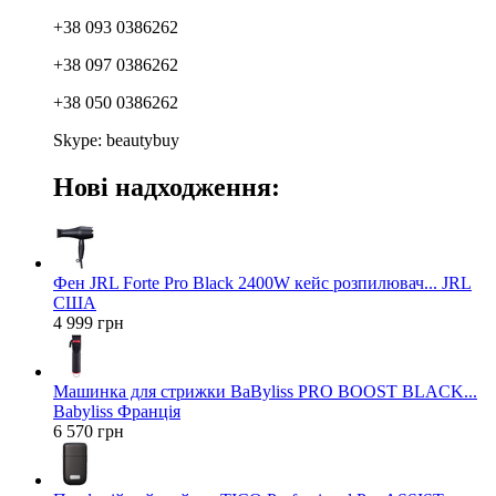
+38 093 0386262
+38 097 0386262
+38 050 0386262
Skype: beautybuy
Нові надходження:
Фен JRL Forte Pro Black 2400W кейс розпилювач... JRL
США
4 999 грн
Машинка для стрижки BaByliss PRO BOOST BLACK...
Babyliss Франція
6 570 грн