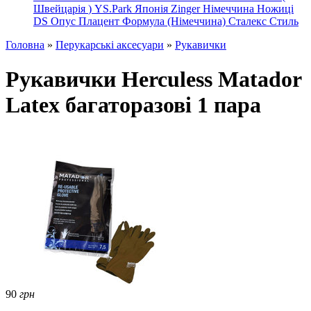
Швейцарія
)
YS.Park Японія
Zinger Німеччина
Ножиці
DS
Опус
Плацент Формула (Німеччина)
Сталекс
Стиль
Головна
»
Перукарські аксесуари
»
Рукавички
Рукавички Herculess Matador
Latex багаторазові 1 пара
90
грн