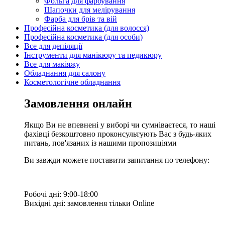
Фольга для фарбування
Шапочки для мелірування
Фарба для брів та вій
Професійна косметика (для волосся)
Професійна косметика (для особи)
Все для депіляції
Інструменти для манікюру та педикюру
Все для макіяжу
Обладнання для салону
Косметологічне обладнання
Замовлення онлайн
Якщо Ви не впевнені у виборі чи сумніваєтеся, то наші
фахівці безкоштовно проконсультують Вас з будь-яких
питань, пов'язаних із нашими пропозиціями
Ви завжди можете поставити запитання по телефону:
Робочі дні: 9:00-18:00
Вихідні дні: замовлення тільки Online