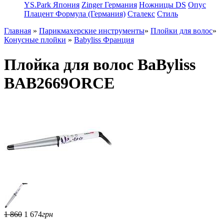
YS.Park Япония
Zinger Германия
Ножницы DS
Опус
Плацент Формула (Германия)
Сталекс
Стиль
Главная
»
Парикмахерские инструменты
»
Плойки для волос
»
Конусные плойки
»
Babyliss Франция
Плойка для волос BaByliss
BAB2669ORCE
1 860
1 674
грн