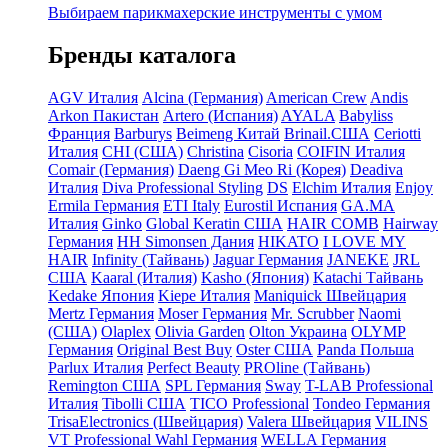
Выбираем парикмахерские инструменты с умом
Бренды каталога
AGV Италия
Alcina (Германия)
American Crew
Andis
Arkon Пакистан
Artero (Испания)
AYALA
Babyliss
Франция
Barburys
Beimeng Китай
Brinail.США
Ceriotti
Италия
CHI (США)
Christina
Cisoria
COIFIN Италия
Comair (Германия)
Daeng Gi Meo Ri (Корея)
Deadiva
Италия
Diva Professional Styling
DS
Elchim Италия
Enjoy
Ermila Германия
ETI Italy
Eurostil Испания
GA.MA
Италия
Ginko
Global Keratin США
HAIR COMB
Hairway
Германия
HH Simonsen Дания
HIKATO
I LOVE MY
HAIR
Infinity (Тайвань)
Jaguar Германия
JANEKE
JRL
США
Kaaral (Италия)
Kasho (Япония)
Katachi Тайвань
Kedake Япония
Kiepe Италия
Maniquick Швейцария
Mertz Германия
Moser Германия
Mr. Scrubber
Naomi
(США)
Olaplex
Olivia Garden
Olton Украина
OLYMP
Германия
Original Best Buy
Oster США
Panda Польша
Parlux Италия
Perfect Beauty
PROline (Тайвань)
Remington США
SPL Германия
Sway
T-LAB Professional
Италия
Tibolli США
TICO Professional
Tondeo Германия
TrisaElectronics (Швейцария)
Valera Швейцария
VILINS
VT Professional
Wahl Германия
WELLA Германия