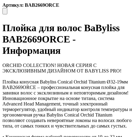
Артикул: BAB2669ORCE
Плойка для волос BaByliss
BAB2669ORCE -
Информация
ORCHID COLLECTION! НОВАЯ СЕРИЯ С
ЭКСКЛЮЗИВНЫМ ДИЗАЙНОМ ОТ BABYLISS PRO!
Плойка конусная Babyliss Conical Orchid Titanium Ø32-19мм
BAB2669ORCE – профессиональная конусная плойка для
завивки волос с эксклюзивным и неповторимым дизайном!
Инновационное покрытие на основе титана, система
Advanced Head Management, точный электронный
терморегулятор, удобный индикатор контроля температуры и
эргономичная ручка Babyliss Conical Orchid Titanium
позволяют создавать невероятные локоны на волосах любого
типа, от самых тонких и чувствительных до самых густых.
• Коническая форма рабочей поверхности от 19 до 32 мм