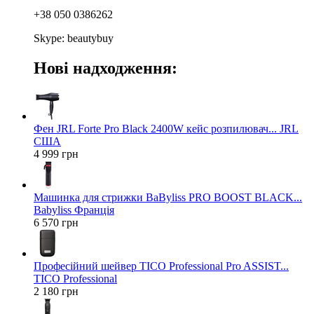
+38 050 0386262
Skype: beautybuy
Нові надходження:
Фен JRL Forte Pro Black 2400W кейс розпилювач... JRL
США
4 999 грн
Машинка для стрижки BaByliss PRO BOOST BLACK...
Babyliss Франція
6 570 грн
Професійний шейвер TICO Professional Pro ASSIST...
TICO Professional
2 180 грн