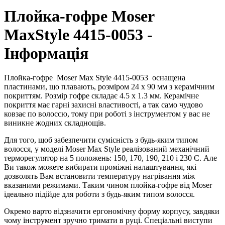
Плойка-гофре Moser
MaxStyle 4415-0053 -
Інформація
Плойка-гофре
Moser Max Style 4415-0053
оснащена
пластинами, що плавають, розміром 24 x 90 мм з керамічним
покриттям. Розмір гофре складає 4.5 х 1.3 мм. Керамічне
покриття має гарні захисні властивості, а так само чудово
ковзає по волоссю, тому при роботі з інструментом у вас не
виникне жодних складнощів.
Для того, щоб забезпечити сумісність з будь-яким типом
волосся, у моделі Moser Max Style реалізований механічний
терморегулятор на 5 положень: 150, 170, 190, 210 і 230 С. Але
Ви також можете вибирати проміжні налаштування, які
дозволять Вам встановити температуру нагрівання між
вказаними режимами. Таким чином плойка-гофре від Moser
ідеально підійде для роботи з будь-яким типом волосся.
Окремо варто відзначити ергономічну форму корпусу, завдяки
чому інструмент зручно тримати в руці. Спеціальні виступи