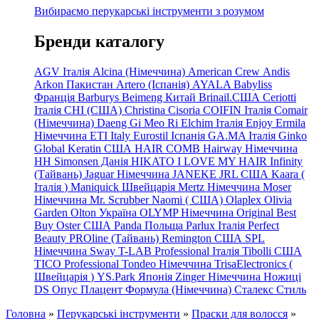
Вибираємо перукарські інструменти з розумом
Бренди каталогу
AGV Італія
Alcina (Німеччина)
American Crew
Andis
Arkon Пакистан
Artero (Іспанія)
AYALA
Babyliss
Франція
Barburys
Beimeng Китай
Brinail.США
Ceriotti
Італія
CHI (США)
Christina
Cisoria
COIFIN Італія
Comair
(Німеччина) Daeng
Gi
Meo
Ri
Elchim Італія
Enjoy
Ermila
Німеччина
ETI Italy
Eurostil Іспанія
GA.MA Італія
Ginko
Global Keratin США
HAIR COMB
Hairway Німеччина
HH Simonsen Данія
HIKATO
I LOVE MY HAIR
Infinity
(Тайвань)
Jaguar Німеччина
JANEKE
JRL
США
Kaara
(
Італія
)
Maniquick Швейцарія
Mertz Німеччина
Moser
Німеччина
Mr. Scrubber Naomi
(
США)
Olaplex
Olivia
Garden
Olton Україна
OLYMP Німеччина
Original Best
Buy
Oster США
Panda Польща
Parlux Італія
Perfect
Beauty
PROline (Тайвань)
Remington США
SPL
Німеччина
Sway
T-LAB Professional Італія
Tibolli США
TICO
Professional
Tondeo
Німеччина
TrisaElectronics (
Швейцарія
)
YS.Park Японія
Zinger Німеччина
Ножиці
DS
Опус
Плацент Формула (Німеччина)
Сталекс
Стиль
Головна
»
Перукарські інструменти
»
Праски для волосся
»