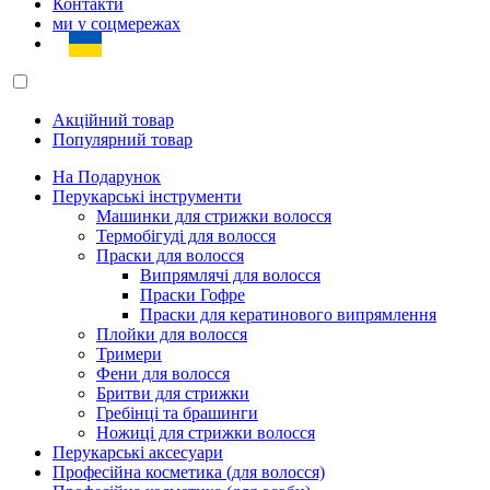
Контакти
ми у соцмережах
Акційний товар
Популярний товар
На Подарунок
Перукарські інструменти
Машинки для стрижки волосся
Термобігуді для волосся
Праски для волосся
Випрямлячі для волосся
Праски Гофре
Праски для кератинового випрямлення
Плойки для волосся
Тримери
Фени для волосся
Бритви для стрижки
Гребінці та брашинги
Ножиці для стрижки волосся
Перукарські аксесуари
Професійна косметика (для волосся)