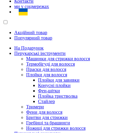
Контакти
ми у соцмережах
Акційний товар
Популярний товар
На Подарунок
Перукарські інструменти
Машинки для стрижки волосся
Термобігуді для волосся
Праски для волосся
Плойки для волосся
Плойки для завивки
Конусні плойки
Фен-щітки
Плойка тристволка
Стайлер
Тримери
Фени для волосся
Бритви для стрижки
Гребінці та брашинги
Ножиці для стрижки волосся