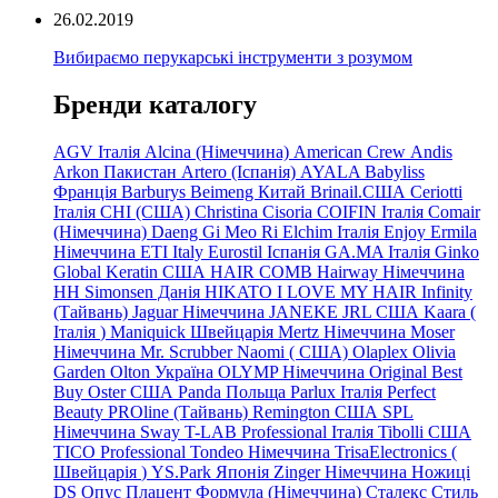
26.02.2019
Вибираємо перукарські інструменти з розумом
Бренди каталогу
AGV Італія
Alcina (Німеччина)
American Crew
Andis
Arkon Пакистан
Artero (Іспанія)
AYALA
Babyliss
Франція
Barburys
Beimeng Китай
Brinail.США
Ceriotti
Італія
CHI (США)
Christina
Cisoria
COIFIN Італія
Comair
(Німеччина) Daeng
Gi
Meo
Ri
Elchim Італія
Enjoy
Ermila
Німеччина
ETI Italy
Eurostil Іспанія
GA.MA Італія
Ginko
Global Keratin США
HAIR COMB
Hairway Німеччина
HH Simonsen Данія
HIKATO
I LOVE MY HAIR
Infinity
(Тайвань)
Jaguar Німеччина
JANEKE
JRL
США
Kaara
(
Італія
)
Maniquick Швейцарія
Mertz Німеччина
Moser
Німеччина
Mr. Scrubber Naomi
(
США)
Olaplex
Olivia
Garden
Olton Україна
OLYMP Німеччина
Original Best
Buy
Oster США
Panda Польща
Parlux Італія
Perfect
Beauty
PROline (Тайвань)
Remington США
SPL
Німеччина
Sway
T-LAB Professional Італія
Tibolli США
TICO
Professional
Tondeo
Німеччина
TrisaElectronics (
Швейцарія
)
YS.Park Японія
Zinger Німеччина
Ножиці
DS
Опус
Плацент Формула (Німеччина)
Сталекс
Стиль