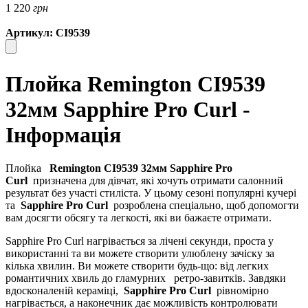
1 220
грн
Артикул: CI9539
Плойка Remington CI9539
32мм Sapphire Pro Curl -
Інформація
Плойка
Remington CI9539 32мм Sapphire Pro
Curl
призначена для дівчат, які хочуть отримати салонний
результат без участі стиліста. У цьому сезоні популярні кучері
та
Sapphire Pro Curl
розроблена спеціально, щоб допомогти
вам досягти обсягу та легкості, які ви бажаєте отримати.
Sapphire Pro Curl нагрівається за лічені секунди, проста у
використанні та ви можете створити улюблену зачіску за
кілька хвилин. Ви можете створити будь-що: від легких
романтичних хвиль до гламурних
ретро-завитків. Завдяки
вдосконаленій кераміці,
Sapphire Pro Curl
рівномірно
нагрівається, а наконечник дає можливість контролювати