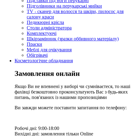
Підставки під ноги перукарні
Підголівники на перукарські мийки
TV - сканер для волосся та шкіри, пилосос для
салону краси
Педикюрні крісла
Столи адміністратора
Комплектуючі
Шкірзамінник (зразки оббивного матеріалу)
Праски
Меблі для очікування
Обігрівачі
Косметологічне обладнання
Замовлення онлайн
Якщо Ви не впевнені у виборі чи сумніваєтеся, то наші
фахівці безкоштовно проконсультують Вас з будь-яких
питань, пов'язаних із нашими пропозиціями
Ви завжди можете поставити запитання по телефону:
Робочі дні: 9:00-18:00
Вихідні дні: замовлення тільки Online