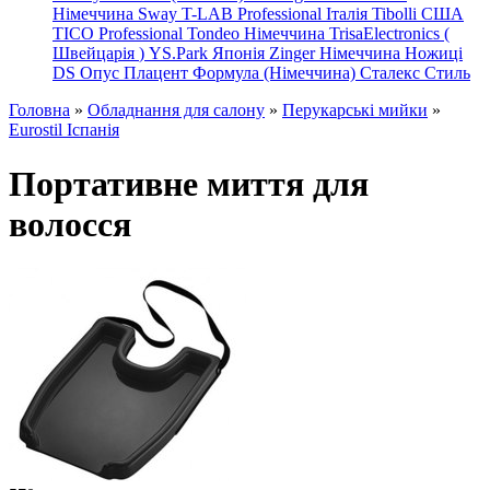
Німеччина
Sway
T-LAB Professional Італія
Tibolli США
TICO
Professional
Tondeo
Німеччина
TrisaElectronics (
Швейцарія
)
YS.Park Японія
Zinger Німеччина
Ножиці
DS
Опус
Плацент Формула (Німеччина)
Сталекс
Стиль
Головна
»
Обладнання для салону
»
Перукарські мийки
»
Eurostil Іспанія
Портативне миття для
волосся