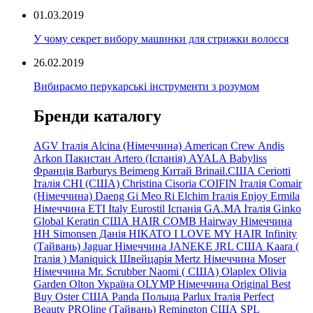
01.03.2019
У чому секрет вибору машинки для стрижки волосся
26.02.2019
Вибираємо перукарські інструменти з розумом
Бренди каталогу
AGV Італія
Alcina (Німеччина)
American Crew
Andis
Arkon Пакистан
Artero (Іспанія)
AYALA
Babyliss
Франція
Barburys
Beimeng Китай
Brinail.США
Ceriotti
Італія
CHI (США)
Christina
Cisoria
COIFIN Італія
Comair
(Німеччина) Daeng
Gi
Meo
Ri
Elchim Італія
Enjoy
Ermila
Німеччина
ETI Italy
Eurostil Іспанія
GA.MA Італія
Ginko
Global Keratin США
HAIR COMB
Hairway Німеччина
HH Simonsen Данія
HIKATO
I LOVE MY HAIR
Infinity
(Тайвань)
Jaguar Німеччина
JANEKE
JRL
США
Kaara
(
Італія
)
Maniquick Швейцарія
Mertz Німеччина
Moser
Німеччина
Mr. Scrubber Naomi
(
США)
Olaplex
Olivia
Garden
Olton Україна
OLYMP Німеччина
Original Best
Buy
Oster США
Panda Польща
Parlux Італія
Perfect
Beauty
PROline (Тайвань)
Remington США
SPL