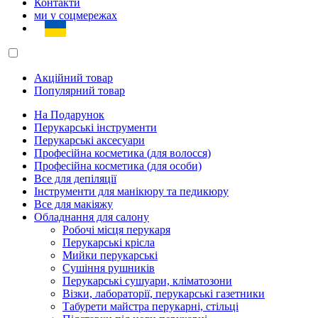
Контакти
ми у соцмережах
Акційний товар
Популярний товар
На Подарунок
Перукарські інструменти
Перукарські аксесуари
Професійна косметика (для волосся)
Професійна косметика (для особи)
Все для депіляції
Інструменти для манікюру та педикюру
Все для макіяжу
Обладнання для салону
Робочі місця перукаря
Перукарські крісла
Мийки перукарські
Сушіння рушників
Перукарські сушуари, кліматозони
Візки, лабораторії, перукарські газетники
Табурети майстра перукарні, стільці