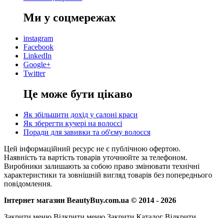
Ми у соцмережах
instagram
Facebook
LinkedIn
Google+
Twitter
Це може бути цікаво
Як збільшити дохід у салоні краси
Як зберегти кучері на волоссі
Поради для завивки та об'єму волосся
Цей інформаційний ресурс не є публічною офертою.
Наявність та вартість товарів уточнюйте за телефоном.
Виробники залишають за собою право змінювати технічні
характеристики та зовнішній вигляд товарів без попереднього
повідомлення.
Інтернет магазин BeautyBuy.com.ua © 2014 - 2026
Закрити меню
Відкрити меню
Закрити Каталог
Відкрити