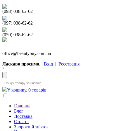
(093) 038-62-62
(097) 038-62-62
(050) 038-62-62
office@beautybuy.com.ua
Ласкаво просимо,
Вхід
|
Реєстрація
"
У кошику, 0 товарів
Головна
Блог
Доставка
Оплата
Зворотній зв'язок