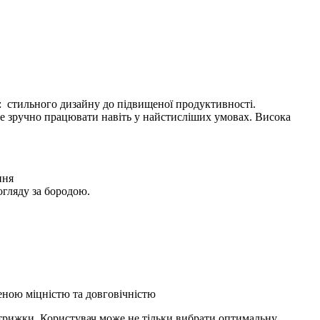
:
стильного дизайну до підвищеної продуктивності.
де зручно працювати навіть у найстисліших умовах. Висока
ння
огляду за бородою.
щеною міцністю та довговічністю
 стрижки. Користувач може не тільки вибрати оптимальну