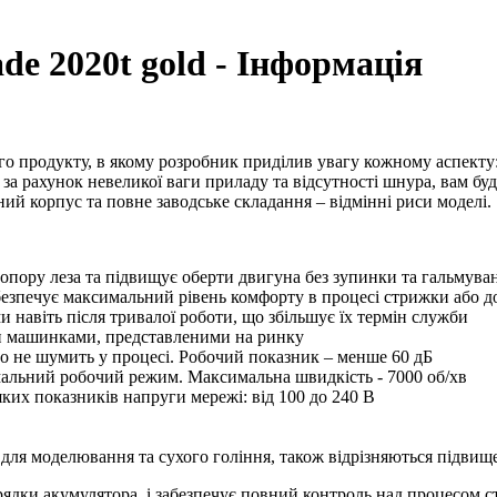
de 2020t gold - Інформація
о продукту, в якому розробник приділив увагу кожному аспекту
за рахунок невеликої ваги приладу та відсутності шнура, вам бу
ний корпус та повне заводське складання – відмінні риси моделі.
 опору леза та підвищує оберти двигуна без зупинки та гальмува
забезпечує максимальний рівень комфорту в процесі стрижки або д
и навіть після тривалої роботи, що збільшує їх термін служби
ми машинками, представленими на ринку
но не шумить у процесі. Робочий показник – менше 60 дБ
альний робочий режим. Максимальна швидкість - 7000 об/хв
ких показників напруги мережі: від 100 до 240 В
ть для моделювання та сухого гоління, також відрізняються підви
арядки акумулятора, і забезпечує повний контроль над процесом