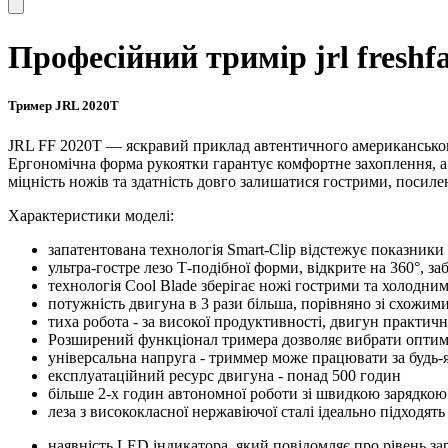
Професійний тримір jrl freshfa
Тример JRL 2020T
JRL FF 2020T — яскравий приклад автентичного американськог
Ергономічна форма рукоятки гарантує комфортне захоплення, а 
міцність ножів та здатність довго залишатися гострими, посиле
Характеристики моделі:
запатентована технологія Smart-Clip відстежує показники
ультра-гостре лезо Т-подібної форми, відкрите на 360°, 
технологія Cool Blade зберігає ножі гострими та холодним
потужність двигуна в 3 рази більша, порівняно зі схожи
тиха робота - за високої продуктивності, двигун практич
Розширений функціонал тримера дозволяє вибрати оптим
універсальна напруга - триммер може працювати за будь-я
експлуатаційний ресурс двигуна - понад 500 годин
більше 2-х годин автономної роботи зі швидкою зарядкою
леза з висококласної нержавіючої сталі ідеально підходя
наявність LED індикатора, який повідомляє про рівень з