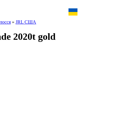
лосся
»
JRL США
de 2020t gold