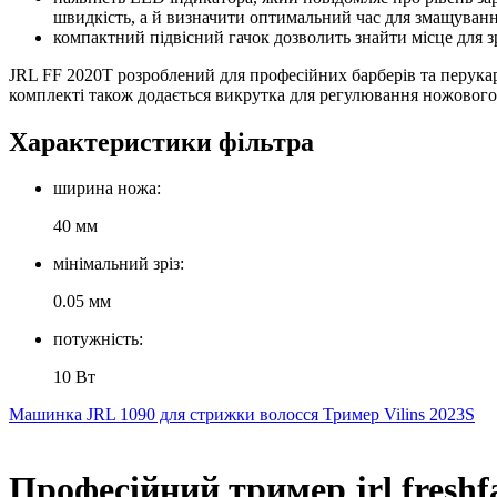
швидкість, а й визначити оптимальний час для змащуван
компактний підвісний гачок дозволить знайти місце для з
JRL FF 2020T розроблений для професійних барберів та перукар
комплекті також додається викрутка для регулювання ножового
Характеристики фільтра
ширина ножа:
40 мм
мінімальний зріз:
0.05 мм
потужність:
10 Вт
Машинка JRL 1090 для стрижки волосся
Тример Vilins 2023S
Професійний тример jrl freshf