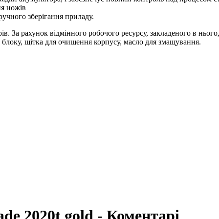
ня ножів
ручного зберігання приладу.
ів. За рахунок відмінного робочого ресурсу, закладеного в ньог
 блоку, щітка для очищення корпусу, масло для змащування.
ade 2020t gold - Коментарі