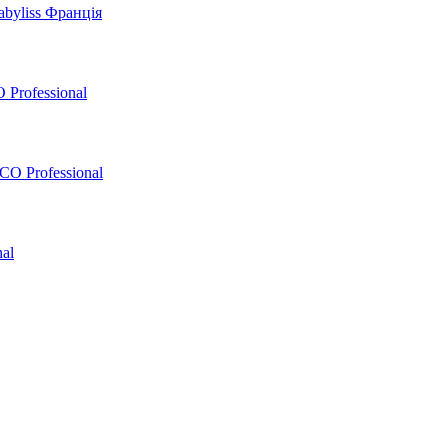
byliss Франція
 Professional
O Professional
al