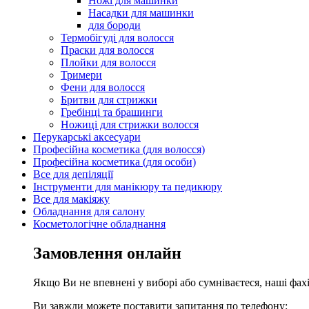
Ножі для машинки
Насадки для машинки
для бороди
Термобігуді для волосся
Праски для волосся
Плойки для волосся
Тримери
Фени для волосся
Бритви для стрижки
Гребінці та брашинги
Ножиці для стрижки волосся
Перукарські аксесуари
Професійна косметика (для волосся)
Професійна косметика (для особи)
Все для депіляції
Інструменти для манікюру та педикюру
Все для макіяжу
Обладнання для салону
Косметологічне обладнання
Замовлення онлайн
Якщо Ви не впевнені у виборі або сумніваєтеся, наші фа
Ви завжди можете поставити запитання по телефону: