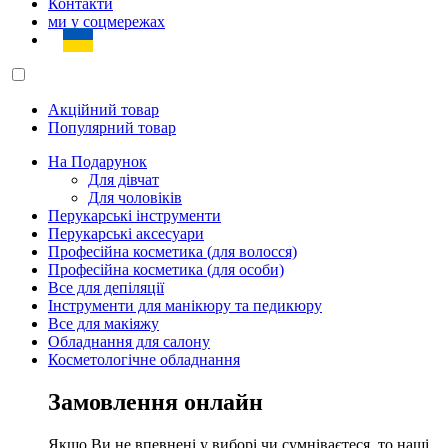
Контакти
ми у соцмережах
Акційний товар
Популярний товар
На Подарунок
Для дівчат
Для чоловіків
Перукарські інструменти
Перукарські аксесуари
Професійна косметика (для волосся)
Професійна косметика (для особи)
Все для депіляції
Інструменти для манікюру та педикюру
Все для макіяжу
Обладнання для салону
Косметологічне обладнання
Замовлення онлайн
Якщо Ви не впевнені у виборі чи сумніваєтеся, то наші