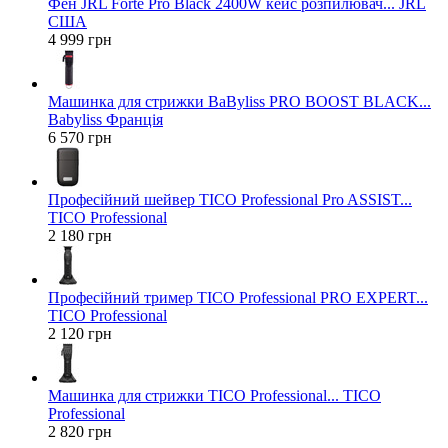
Фен JRL Forte Pro Black 2400W кейс розпилювач... JRL
США
4 999 грн
Машинка для стрижки BaByliss PRO BOOST BLACK...
Babyliss Франція
6 570 грн
Професійний шейвер TICO Professional Pro ASSIST...
TICO Professional
2 180 грн
Професійний тример TICO Professional PRO EXPERT...
TICO Professional
2 120 грн
Машинка для стрижки TICO Professional... TICO
Professional
2 820 грн