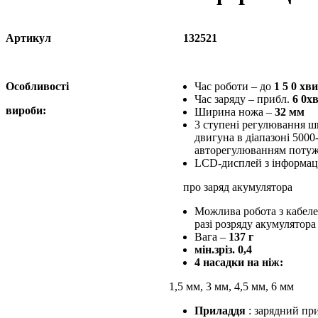
Артикул
132521
Особливості
Час роботи – до
1
5
0 хв
Час заряду – прибл.
6
0х
вироби:
Ширина ножа –
32 мм
3 ступені регулювання ш
двигуна в діапазоні 5000-
авторегулюванням потужн
LCD-дисплей з інформац
про заряд акумулятора
Можлива робота з кабелем
разі розряду акумулятора
Вага –
137 г
мін.зріз. 0,4
4 насадки на ніж:
1,5 мм, 3 мм, 4,5 мм, 6 мм
Приладдя
: зарядний при