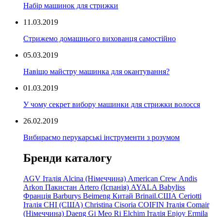
Набір машинок для стрижки
11.03.2019
Стрижемо домашнього вихованця самостійно
05.03.2019
Навіщо майстру машинка для окантування?
01.03.2019
У чому секрет вибору машинки для стрижки волосся
26.02.2019
Вибираємо перукарські інструменти з розумом
Бренди каталогу
AGV Італія
Alcina (Німеччина)
American Crew
Andis
Arkon Пакистан
Artero (Іспанія)
AYALA
Babyliss
Франція
Barburys
Beimeng Китай
Brinail.США
Ceriotti
Італія
CHI (США)
Christina
Cisoria
COIFIN Італія
Comair
(Німеччина) Daeng
Gi
Meo
Ri
Elchim Італія
Enjoy
Ermila