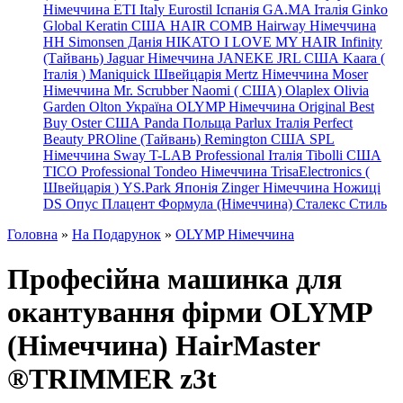
Німеччина
ETI Italy
Eurostil Іспанія
GA.MA Італія
Ginko
Global Keratin США
HAIR COMB
Hairway Німеччина
HH Simonsen Данія
HIKATO
I LOVE MY HAIR
Infinity
(Тайвань)
Jaguar Німеччина
JANEKE
JRL
США
Kaara
(
Італія
)
Maniquick Швейцарія
Mertz Німеччина
Moser
Німеччина
Mr. Scrubber Naomi
(
США)
Olaplex
Olivia
Garden
Olton Україна
OLYMP Німеччина
Original Best
Buy
Oster США
Panda Польща
Parlux Італія
Perfect
Beauty
PROline (Тайвань)
Remington США
SPL
Німеччина
Sway
T-LAB Professional Італія
Tibolli США
TICO
Professional
Tondeo
Німеччина
TrisaElectronics (
Швейцарія
)
YS.Park Японія
Zinger Німеччина
Ножиці
DS
Опус
Плацент Формула (Німеччина)
Сталекс
Стиль
Головна
»
На Подарунок
»
OLYMP Німеччина
Професійна машинка для
окантування фірми OLYMP
(Німеччина) HairMaster
®TRIMMER z3t