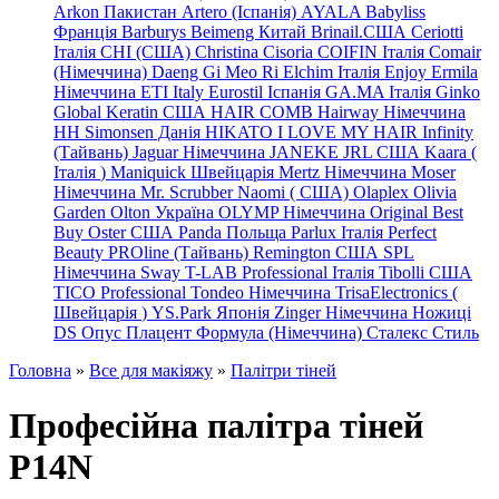
Arkon Пакистан
Artero (Іспанія)
AYALA
Babyliss
Франція
Barburys
Beimeng Китай
Brinail.США
Ceriotti
Італія
CHI (США)
Christina
Cisoria
COIFIN Італія
Comair
(Німеччина) Daeng
Gi
Meo
Ri
Elchim Італія
Enjoy
Ermila
Німеччина
ETI Italy
Eurostil Іспанія
GA.MA Італія
Ginko
Global Keratin США
HAIR COMB
Hairway Німеччина
HH Simonsen Данія
HIKATO
I LOVE MY HAIR
Infinity
(Тайвань)
Jaguar Німеччина
JANEKE
JRL
США
Kaara
(
Італія
)
Maniquick Швейцарія
Mertz Німеччина
Moser
Німеччина
Mr. Scrubber Naomi
(
США)
Olaplex
Olivia
Garden
Olton Україна
OLYMP Німеччина
Original Best
Buy
Oster США
Panda Польща
Parlux Італія
Perfect
Beauty
PROline (Тайвань)
Remington США
SPL
Німеччина
Sway
T-LAB Professional Італія
Tibolli США
TICO
Professional
Tondeo
Німеччина
TrisaElectronics (
Швейцарія
)
YS.Park Японія
Zinger Німеччина
Ножиці
DS
Опус
Плацент Формула (Німеччина)
Сталекс
Стиль
Головна
»
Все для макіяжу
»
Палітри тіней
Професійна палітра тіней
P14N