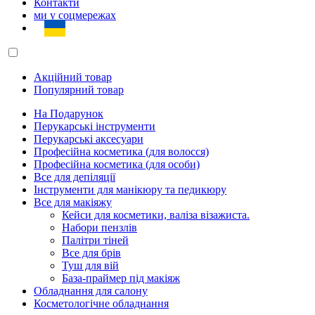
Контакти
ми у соцмережах
Акційний товар
Популярний товар
На Подарунок
Перукарські інструменти
Перукарські аксесуари
Професійна косметика (для волосся)
Професійна косметика (для особи)
Все для депіляції
Інструменти для манікюру та педикюру
Все для макіяжу
Кейси для косметики, валіза візажиста.
Набори пензлів
Палітри тіней
Все для брів
Туш для вій
База-праймер під макіяж
Обладнання для салону
Косметологічне обладнання