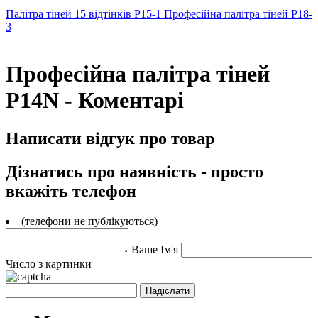
Палітра тіней 15 відтінків P15-1
Професійна палітра тіней P18-
3
Професійна палітра тіней
P14N - Коментарі
Написати відгук про товар
Дізнатись про наявність - просто
вкажіть телефон
(телефони не публікуються)
Ваше Ім'я
Число з картинки