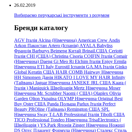
26.02.2019
Вибираємо перукарські інструменти з розумом
Бренди каталогу
AGV Італія
Alcina (Німеччина)
American Crew
Andis
Arkon Пакистан
Artero (Іспанія)
AYALA
Babyliss
Франція
Barburys
Beimeng Китай
Brinail.США
Ceriotti
Італія
CHI (США)
Christina
Cisoria
COIFIN Італія
Comair
(Німеччина) Daeng
Gi
Meo
Ri
Elchim Італія
Enjoy
Ermila
Німеччина
ETI Italy
Eurostil Іспанія
GA.MA Італія
Ginko
Global Keratin США
HAIR COMB
Hairway Німеччина
HH Simonsen Данія
HIKATO
I LOVE MY HAIR
Infinity
(Тайвань)
Jaguar Німеччина
JANEKE
JRL
США
Kaara
(
Італія
)
Maniquick Швейцарія
Mertz Німеччина
Moser
Німеччина
Mr. Scrubber Naomi
(
США)
Olaplex
Olivia
Garden
Olton Україна
OLYMP Німеччина
Original Best
Buy
Oster США
Panda Польща
Parlux Італія
Perfect
Beauty
PROline (Тайвань)
Remington США
SPL
Німеччина
Sway
T-LAB Professional Італія
Tibolli США
TICO
Professional
Tondeo
Німеччина
TrisaElectronics (
Швейцарія
)
YS.Park Японія
Zinger Німеччина
Ножиці
DS
Опус
Плацент Формула (Німеччина)
Сталекс
Стиль