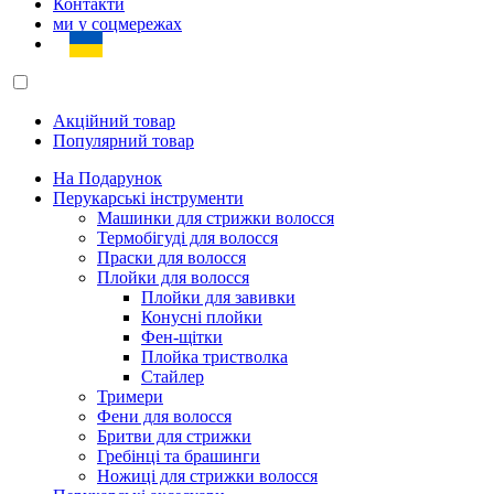
Контакти
ми у соцмережах
Акційний товар
Популярний товар
На Подарунок
Перукарські інструменти
Машинки для стрижки волосся
Термобігуді для волосся
Праски для волосся
Плойки для волосся
Плойки для завивки
Конусні плойки
Фен-щітки
Плойка тристволка
Стайлер
Тримери
Фени для волосся
Бритви для стрижки
Гребінці та брашинги
Ножиці для стрижки волосся