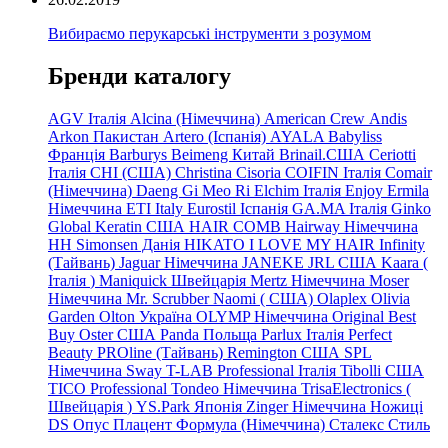
Вибираємо перукарські інструменти з розумом
Бренди каталогу
AGV Італія
Alcina (Німеччина)
American Crew
Andis
Arkon Пакистан
Artero (Іспанія)
AYALA
Babyliss
Франція
Barburys
Beimeng Китай
Brinail.США
Ceriotti
Італія
CHI (США)
Christina
Cisoria
COIFIN Італія
Comair
(Німеччина) Daeng
Gi
Meo
Ri
Elchim Італія
Enjoy
Ermila
Німеччина
ETI Italy
Eurostil Іспанія
GA.MA Італія
Ginko
Global Keratin США
HAIR COMB
Hairway Німеччина
HH Simonsen Данія
HIKATO
I LOVE MY HAIR
Infinity
(Тайвань)
Jaguar Німеччина
JANEKE
JRL
США
Kaara
(
Італія
)
Maniquick Швейцарія
Mertz Німеччина
Moser
Німеччина
Mr. Scrubber Naomi
(
США)
Olaplex
Olivia
Garden
Olton Україна
OLYMP Німеччина
Original Best
Buy
Oster США
Panda Польща
Parlux Італія
Perfect
Beauty
PROline (Тайвань)
Remington США
SPL
Німеччина
Sway
T-LAB Professional Італія
Tibolli США
TICO
Professional
Tondeo
Німеччина
TrisaElectronics (
Швейцарія
)
YS.Park Японія
Zinger Німеччина
Ножиці
DS
Опус
Плацент Формула (Німеччина)
Сталекс
Стиль