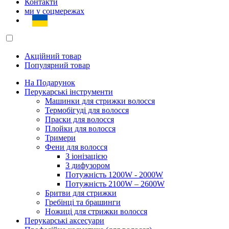
Контакти
ми у соцмережах
Акційний товар
Популярний товар
На Подарунок
Перукарські інструменти
Машинки для стрижки волосся
Термобігуді для волосся
Праски для волосся
Плойки для волосся
Тримери
Фени для волосся
З іонізацією
З дифузором
Потужність 1200W - 2000W
Потужність 2100W – 2600W
Бритви для стрижки
Гребінці та брашинги
Ножиці для стрижки волосся
Перукарські аксесуари