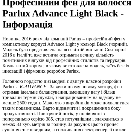
Професійний фен для волосся
Parlux Advance Light Black -
Інформація
Новинка 2016 року від компанії Parlux – професійний фен у
компактному корпусі Advance Light у кольорі Black (чорний).
Модель була представлена ​​на всесвітній виставці Cosmoprof
2016 в Італії та вже встигла отримати велику кількість
позитивних відгуків від професійних стилістів та перукарів.
Компактний корпус, в якому виготовлена ​​модель, таїть безліч
інновацій і фірмових розробок Parlux.
Головною гордістю цієї моделі є двигун власної розробки
Parlux -
K-ADVANCE
. Завдяки цьому новому мотору, фен
отримав ідеальне балансування, зменшену вагу і більш
тривалий термін служби, з напрацюванням на відмову не
менше 2500 годин. Мало хто з виробників може похвалитися
таким показником. Варто відзначити і покращення з боку
продуктивності. Повітряний потік, у порівнянні з
попередньою серією 385, став потужнішим і знаходиться в
межах 83 куб. метрів за годину. За рахунок цього процес
сушіння стає швидшим, а споживання електроенергії нижче.