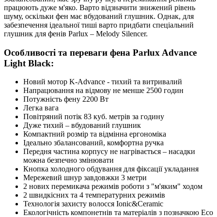
працюють дуже м'яко. Варто відзначити знижений рівень
шуму, оскільки фен має вбудований глушник. Однак, для
забезпечення ідеальної тиші варто придбати спеціальний
глушник для фенів Parlux – Melody Silencer.
Особливості та переваги фена Parlux Advance
Light Black:
Новий мотор K-Advance - тихий та витривалий
Напрацювання на відмову не менше 2500 годин
Потужність фену 2200 Вт
Легка вага
Повітряний потік 83 куб. метрів за годину
Дуже тихий – вбудований глушник
Компактний розмір та відмінна ергономіка
Ідеально збалансований, комфортна ручка
Передня частина корпусу не нагрівається – насадки
можна безпечно змінювати
Кнопка холодного обдування для фіксації укладання
Мережевий шнур завдовжки 3 метри
2 нових перемикача режимів роботи з "м'яким" ходом
2 швидкісних та 4 температурних режимів
Технологія захисту волосся Ionic&Ceramic
Екологічність компонетнів та матеріалів з позначкою Eco