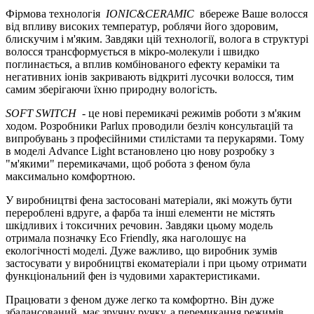
Фірмова технологія
IONIC&CERAMIC
вбереже Ваше волосся
від впливу високих температур, роблячи його здоровим,
блискучим і м'яким. Завдяки цій технології, волога в структурі
волосся трансформується в мікро-молекули і швидко
поглинається, а вплив комбінованого ефекту кераміки та
негативних іонів закривають відкриті лусочки волосся, тим
самим зберігаючи їхню природну вологість.
SOFT SWITCH
- це нові перемикачі режимів роботи з м'яким
ходом. Розробники Parlux проводили безліч консультацій та
випробувань з професійними стилістами та перукарями. Тому
в моделі Advance Light встановлено цю нову розробку з
"м'якими" перемикачами, щоб робота з феном була
максимально комфортною.
У виробництві фена застосовані матеріали, які можуть бути
перероблені вдруге, а фарба та інші елементи не містять
шкідливих і токсичних речовин. Завдяки цьому модель
отримала позначку Eco Friendly, яка наголошує на
екологічності моделі. Дуже важливо, що виробник зумів
застосувати у виробництві екоматеріали і при цьому отримати
функціональний фен із чудовими характеристиками.
Працювати з феном дуже легко та комфортно. Він дуже
збалансований, має зручну ручку, а перемикання режимів