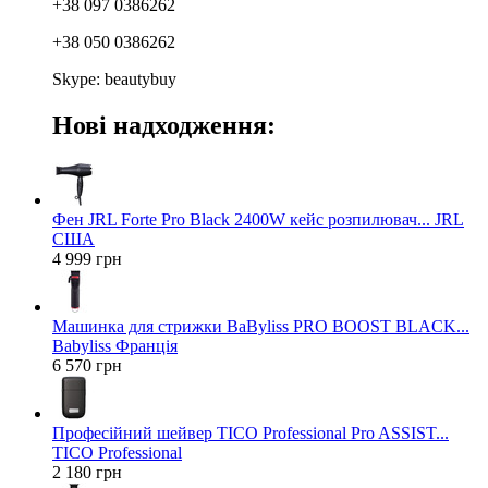
+38 097 0386262
+38 050 0386262
Skype: beautybuy
Нові надходження:
Фен JRL Forte Pro Black 2400W кейс розпилювач... JRL
США
4 999 грн
Машинка для стрижки BaByliss PRO BOOST BLACK...
Babyliss Франція
6 570 грн
Професійний шейвер TICO Professional Pro ASSIST...
TICO Professional
2 180 грн