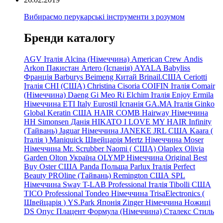
Вибираємо перукарські інструменти з розумом
Бренди каталогу
AGV Італія
Alcina (Німеччина)
American Crew
Andis
Arkon Пакистан
Artero (Іспанія)
AYALA
Babyliss
Франція
Barburys
Beimeng Китай
Brinail.США
Ceriotti
Італія
CHI (США)
Christina
Cisoria
COIFIN Італія
Comair
(Німеччина) Daeng
Gi
Meo
Ri
Elchim Італія
Enjoy
Ermila
Німеччина
ETI Italy
Eurostil Іспанія
GA.MA Італія
Ginko
Global Keratin США
HAIR COMB
Hairway Німеччина
HH Simonsen Данія
HIKATO
I LOVE MY HAIR
Infinity
(Тайвань)
Jaguar Німеччина
JANEKE
JRL
США
Kaara
(
Італія
)
Maniquick Швейцарія
Mertz Німеччина
Moser
Німеччина
Mr. Scrubber Naomi
(
США)
Olaplex
Olivia
Garden
Olton Україна
OLYMP Німеччина
Original Best
Buy
Oster США
Panda Польща
Parlux Італія
Perfect
Beauty
PROline (Тайвань)
Remington США
SPL
Німеччина
Sway
T-LAB Professional Італія
Tibolli США
TICO
Professional
Tondeo
Німеччина
TrisaElectronics (
Швейцарія
)
YS.Park Японія
Zinger Німеччина
Ножиці
DS
Опус
Плацент Формула (Німеччина)
Сталекс
Стиль