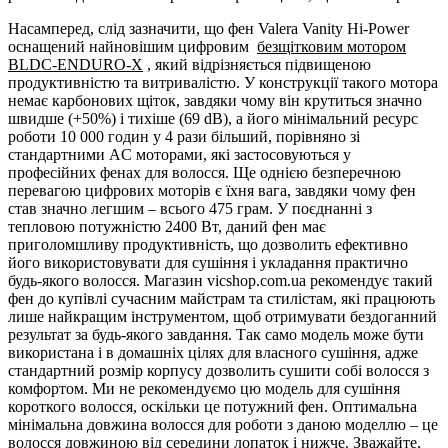
Насамперед, слід зазначити, що фен Valera Vanity Hi-Power
оснащений найновішим цифровим
безщітковим мотором
BLDC-ENDURO-X
, який відрізняється підвищеною
продуктивністю та витривалістю. У конструкції такого мотора
немає карбонових щіток, завдяки чому він крутиться значно
швидше (+50%) і тихіше (69 dB), а його мінімальний ресурс
роботи 10 000 годин у 4 рази більший, порівняно зі
стандартними AC моторами, які застосовуються у
професійних фенах для волосся. Ще однією безперечною
перевагою цифрових моторів є їхня вага, завдяки чому фен
став значно легшим – всього 475 грам. У поєднанні з
тепловою потужністю 2400 Вт, даний фен має
приголомшливу продуктивність, що дозволить ефективно
його використовувати для сушіння і укладання практично
будь-якого волосся. Магазин vicshop.com.ua рекомендує такий
фен до купівлі сучасним майстрам та стилістам, які працюють
лише найкращим інструментом, щоб отримувати бездоганний
результат за будь-якого завдання. Так само модель може бути
використана і в домашніх цілях для власного сушіння, адже
стандартний розмір корпусу дозволить сушити собі волосся з
комфортом. Ми не рекомендуємо цю модель для сушіння
короткого волосся, оскільки це потужний фен. Оптимальна
мінімальна довжина волосся для роботи з даною моделлю – це
волосся довжиною від середини лопаток і нижче. Зважайте,