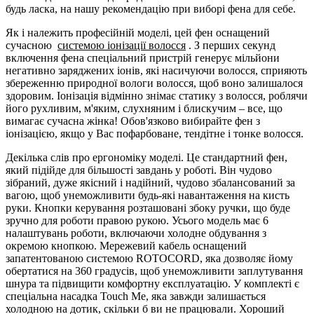
будь ласка, на нашу рекомендацію при виборі фена для себе.
Як і належить професійній моделі, цей фен оснащений
сучасною
системою іонізації волосся
. З перших секунд
включення фена спеціальний пристрій генерує мільйони
негативно заряджених іонів, які насичуючи волосся, сприяють
збереженню природної вологи волосся, щоб воно залишалося
здоровим. Іонізація відмінно знімає статику з волосся, роблячи
його рухливим, м'яким, слухняним і блискучим – все, що
вимагає сучасна жінка! Обов'язково вибирайте фен з
іонізацією, якщо у Вас пофарбоване, тендітне і тонке волосся.
Декілька слів про ергономіку моделі. Це стандартний фен,
який підійде для більшості завдань у роботі. Він чудово
зібраний, дуже якісний і надійний, чудово збалансований за
вагою, щоб унеможливити будь-які навантаження на кисть
руки. Кнопки керування розташовані збоку ручки, що буде
зручно для роботи правою рукою. Усього модель має 6
налаштувань роботи, включаючи холодне обдування з
окремою кнопкою. Мережевий кабель оснащений
запатентованою системою ROTOCORD, яка дозволяє йому
обертатися на 360 градусів, щоб унеможливити заплутування
шнура та підвищити комфортну експлуатацію. У комплекті є
спеціальна насадка Touch Me, яка завжди залишається
холодною на дотик, скільки б ви не працювали. Хороший