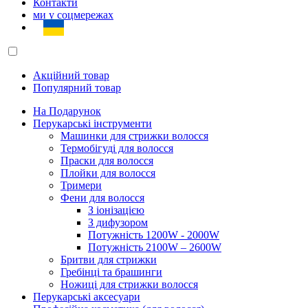
Контакти
ми у соцмережах
Акційний товар
Популярний товар
На Подарунок
Перукарські інструменти
Машинки для стрижки волосся
Термобігуді для волосся
Праски для волосся
Плойки для волосся
Тримери
Фени для волосся
З іонізацією
З дифузором
Потужність 1200W - 2000W
Потужність 2100W – 2600W
Бритви для стрижки
Гребінці та брашинги
Ножиці для стрижки волосся
Перукарські аксесуари