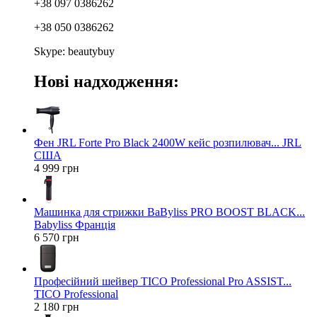
+38 097 0386262
+38 050 0386262
Skype: beautybuy
Нові надходження:
Фен JRL Forte Pro Black 2400W кейс розпилювач... JRL
США
4 999 грн
Машинка для стрижки BaByliss PRO BOOST BLACK...
Babyliss Франція
6 570 грн
Професійний шейвер TICO Professional Pro ASSIST...
TICO Professional
2 180 грн