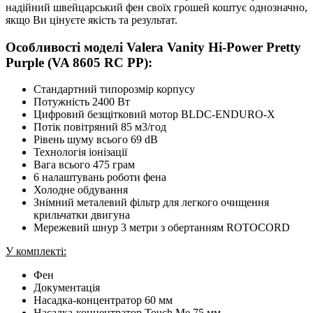
надійний швейцарський фен своїх грошей коштує однозначно,
якщо Ви цінуєте якість та результат.
Особливості моделі Valera Vanity Hi-Power Pretty
Purple (VA 8605 RC PP):
Стандартний типорозмір корпусу
Потужність 2400 Вт
Цифровий безщітковий мотор BLDC-ENDURO-X
Потік повітряний 85 м3/год
Рівень шуму всього 69 dB
Технологія іонізації
Вага всього 475 грам
6 налаштувань роботи фена
Холодне обдування
Знімний металевий фільтр для легкого очищення
крильчатки двигуна
Мережевий шнур 3 метри з обертанням ROTOCORD
У комплекті:
Фен
Документація
Насадка-концентратор 60 мм
Насадка-концентратор Touch Me 75 мм