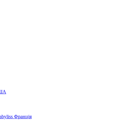
США
byliss Франція