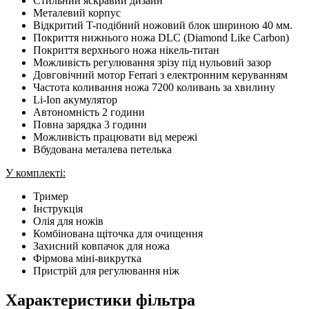
Стильний яскравий дизайн
Металевий корпус
Відкритий T-подібний ножовий блок шириною 40 мм.
Покриття нижнього ножа DLC (Diamond Like Carbon)
Покриття верхнього ножа нікель-титан
Можливість регулювання зрізу під нульовий зазор
Довговічний мотор Ferrari з електронним керуванням
Частота коливання ножа 7200 коливань за хвилину
Li-Ion акумулятор
Автономність 2 години
Повна зарядка 3 години
Можливість працювати від мережі
Вбудована металева петелька
У комплекті:
Тример
Інструкція
Олія для ножів
Комбінована щіточка для очищення
Захисний ковпачок для ножа
Фірмова міні-викрутка
Пристрій для регулювання ніж
Характеристики фільтра