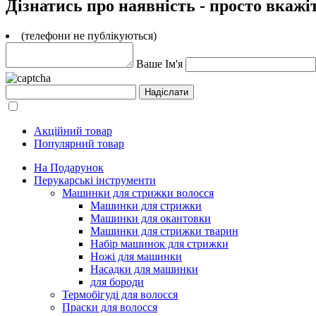
Дізнатись про наявність - просто вкажі
(телефони не публікуються)
Ваше Ім'я
Акційний товар
Популярний товар
На Подарунок
Перукарські інструменти
Машинки для стрижки волосся
Машинки для стрижки
Машинки для окантовки
Машинки для стрижки тварин
Набір машинок для стрижки
Ножі для машинки
Насадки для машинки
для бороди
Термобігуді для волосся
Праски для волосся