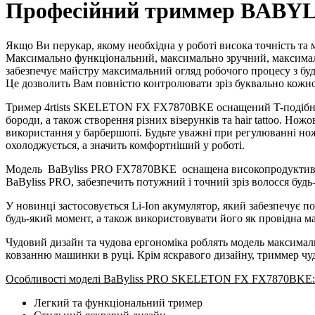
Професійний триммер BABYL
Якщо Ви перукар, якому необхідна у роботі висока точність т
Максимально функціональний, максимально зручний, максималь
забезпечує майстру максимальний огляд робочого процесу з буд
Це дозволить Вам повністю контролювати зріз буквально кожн
Тример 4rtists SKELETON FX FX7870BKE оснащений T-подібним
бороди, а також створення різних візерунків та hair tattoo. Н
використання у барбершопі. Будьте уважні при регулюванні но
охолоджується, а значить комфортніший у роботі.
Модель
BaByliss PRO FX7870BKE
оснащена високопродуктивн
BaByliss PRO, забезпечить потужний і точний зріз волосся будь-я
У новинці застосовується Li-Ion акумулятор, який забезпечує 
будь-який момент, а також використовувати його як провідна 
Чудовий дизайн та чудова ергономіка роблять модель максималь
ковзанню машинки в руці. Крім яскравого дизайну, триммер чу
Особливості моделі BaByliss PRO SKELETON FX FX7870BKE:
Легкий та функціональний тример