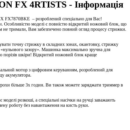
N FX 4RTISTS - Інформація
 FX FX7870BKE
– розроблений спеціально для Вас!
. Особливістю моделі є повністю відкритий ножовий блок, що
ом не тримали, Вам забезпечено повний огляд процесу стрижки.
ти точну стрижку в складних зонах, окантовку, стрижку
 до «нульового зазору». Машинка максимально зручна для
до порізів шкіри! Відкритий ножовий блок краще
альний мотор з цифровим керуванням, розроблений для
яду акумулятора.
 трохи більше 3х годин. Ви також можете заряджати триммер в
моделі розкоші, а спеціальні насічки на ручці заважають
ену роботу без навантаження на кисть руки.