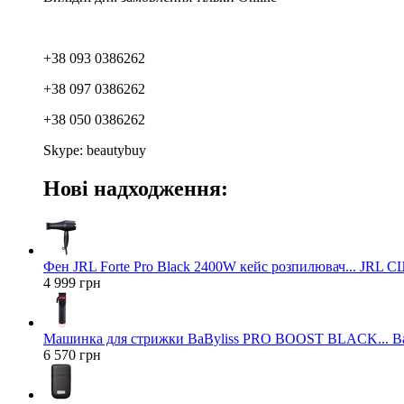
+38 093 0386262
+38 097 0386262
+38 050 0386262
Skype: beautybuy
Нові надходження:
Фен JRL Forte Pro Black 2400W кейс розпилювач... JRL 
4 999 грн
Машинка для стрижки BaByliss PRO BOOST BLACK... Ba
6 570 грн