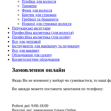
Плойки для волосся
Тримери
Фени для волосся
Бритви для стрижки
Гребінці та брашинги
Ножиці для стрижки волосся
Перукарські аксесуари
Професійна косметика (для волосся)
Професійна косметика (для особи)
Все для депіляції
Інструменти для манікюру та педикюру
Все для макіяжу
Обладнання для салону
Косметологічне обладнання
Замовлення онлайн
Якщо Ви не впевнені у виборі чи сумніваєтеся, то наші ф
Ви завжди можете поставити запитання по телефону:
Робочі дні: 9:00-18:00
Вихідні дні: замовлення тільки Online