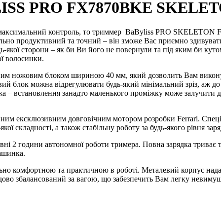
ISS PRO FX7870BKE SKELETO
а максимальний контроль, то триммер
BaByliss PRO SKELETON
но продуктивний та точний – він зможе Вас приємно здивувати
ь-якої сторони – як би Ви його не повернули та під яким би кут
ої волосинки.
 ножовим блоком шириною 40 мм, який дозволить Вам виконува
ожовий блок можна відрегулювати будь-який мінімальний зріз, аж
жа – встановлення занадто маленького проміжку може залучити 
им ексклюзивним довговічним мотором розробки Ferrari. Спеці
кої складності, а також стабільну роботу за будь-якого рівня зар
повні 2 години автономної роботи тримера. Повна зарядка триває
машинка.
но комфортною та практичною в роботі. Металевий корпус надає 
дово збалансований за вагою, що забезпечить Вам легку невимуш