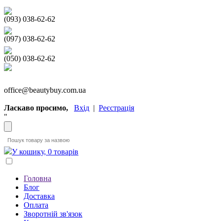
(093) 038-62-62
(097) 038-62-62
(050) 038-62-62
office@beautybuy.com.ua
Ласкаво просимо,
Вхід
|
Реєстрація
"
У кошику, 0 товарів
Головна
Блог
Доставка
Оплата
Зворотній зв'язок