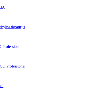
США
byliss Франція
 Professional
O Professional
al