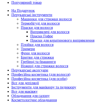
Популярний товар
На Подарунок
Перукарські інструменти
Машинки для стрижки волосся
Термобігуді для волосся
Праски для волосся
Випрямлячі для волосся
Праски Гофре
Праски для кератинового випрямлення
Плойки для волосся
Тримери
Фени для волосся
Бритви для стрижки
Гребінці та брашинги
Ножиці для стрижки волосся
Перукарські аксесуари
Професійна косметика (для волосся)
Професійна косметика (для особи)
Все для депіляції
Інструменти для манікюру та педикюру
Все для макіяжу
Обладнання для салону
Косметологічне обладнання