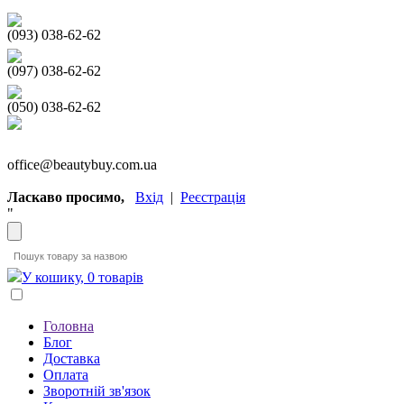
(093) 038-62-62
(097) 038-62-62
(050) 038-62-62
office@beautybuy.com.ua
Ласкаво просимо,
Вхід
|
Реєстрація
"
У кошику, 0 товарів
Головна
Блог
Доставка
Оплата
Зворотній зв'язок