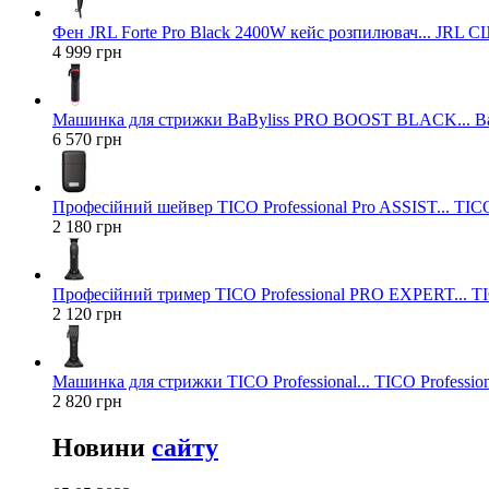
Фен JRL Forte Pro Black 2400W кейс розпилювач... JRL 
4 999 грн
Машинка для стрижки BaByliss PRO BOOST BLACK... Ba
6 570 грн
Професійний шейвер TICO Professional Pro ASSIST... TICO
2 180 грн
Професійний тример TICO Professional PRO EXPERT... TIC
2 120 грн
Машинка для стрижки TICO Professional... TICO Profession
2 820 грн
Новини
сайту