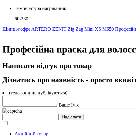
Температура нагрівання:
60-230
Щипці-гофpe ARTERO ZENIT Zig Zag Mini XS M650
Професійн
Професійна праска для волосся
Написати відгук про товар
Дізнатись про наявність - просто вкажі
(телефони не публікуються)
Ваше Ім'я
Акційний товар