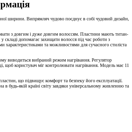
ормація
ізної ширини. Випрямляч чудово поєднує в собі чудовий дизайн,
ати з довгим і дуже довгим волоссям. Пластини мають титан-
 у складі допомагає захищати волосся під час роботи з
ими характеристиками та можливостями для сучасного стиліста
ому виводиться вибраний режим нагрівання. Регулятор
і, щоб користувач міг контролювати нагрівання. Модель має 11
 пластин, що підвищує комфорт та безпеку його експлуатації.
а в будь-якій країні світу завдяки універсальному живленню та