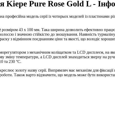
я Kiepe Pure Rose Gold L - Інф
на професійна модель серії із чотирьох моделей із пластинами р
озміром 43 x 100 мм. Така ширина дозволить ефективно працюв
волоссю і значною стійкістю до зношування. Наявність турмаліну
раску з відмінним поєднанням ціни та якості, що володіє хорош
морегулятором з механічним коліщатком та LCD дисплеєм, на як
у зміну температури, а LCD дисплей знаходиться зверху на ручц
10 та 230 °C.
креслює золоту назву серії. Випрямляч має механізм для фіксації
оботи. Також варто відзначити, що модель може бути використан