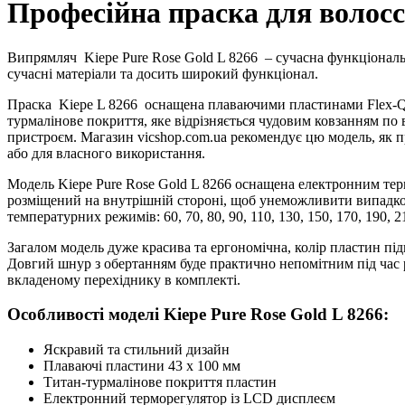
Професійна праска для волосс
Випрямляч
Kiepe Pure Rose Gold L 8266
– сучасна функціональ
сучасні матеріали та досить широкий функціонал.
Праска
Kiepe L 8266
оснащена плаваючими пластинами Flex-Q р
турмалінове покриття, яке відрізняється чудовим ковзанням по 
пристроєм. Магазин vicshop.com.ua рекомендує цю модель, як п
або для власного використання.
Модель Kiepe Pure Rose Gold L 8266 оснащена електронним тер
розміщений на внутрішній стороні, щоб унеможливити випадков
температурних режимів: 60, 70, 80, 90, 110, 130, 150, 170, 190, 2
Загалом модель дуже красива та ергономічна, колір пластин під
Довгий шнур з обертанням буде практично непомітним під час р
вкладеному перехіднику в комплекті.
Особливості моделі Kiepe Pure Rose Gold L 8266:
Яскравий та стильний дизайн
Плаваючі пластини 43 x 100 мм
Титан-турмалінове покриття пластин
Електронний терморегулятор із LCD дисплеєм