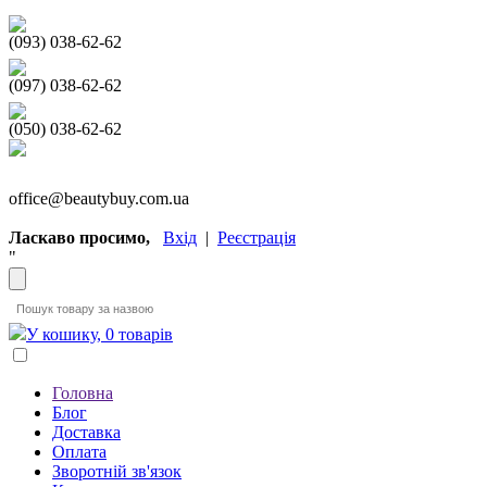
(093) 038-62-62
(097) 038-62-62
(050) 038-62-62
office@beautybuy.com.ua
Ласкаво просимо,
Вхід
|
Реєстрація
"
У кошику, 0 товарів
Головна
Блог
Доставка
Оплата
Зворотній зв'язок