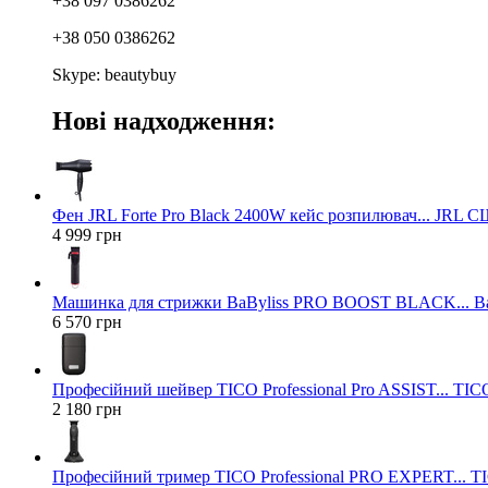
+38 097 0386262
+38 050 0386262
Skype: beautybuy
Нові надходження:
Фен JRL Forte Pro Black 2400W кейс розпилювач... JRL 
4 999 грн
Машинка для стрижки BaByliss PRO BOOST BLACK... Ba
6 570 грн
Професійний шейвер TICO Professional Pro ASSIST... TICO
2 180 грн
Професійний тример TICO Professional PRO EXPERT... TIC