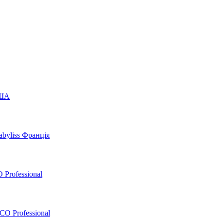
США
byliss Франція
 Professional
O Professional