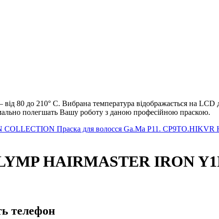
 від 80 до 210° С. Вибрана температура відображається на LCD 
имально полегшать Вашу роботу з даною професійною праскою.
N COLLECTION
Праска для волосся Ga.Ma P11. CP9TO.HIKVR Hi
MP HAIRMASTER IRON Y1D 
ть телефон