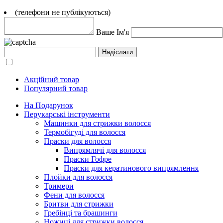
(телефони не публікуються)
Ваше Ім'я
Акційний товар
Популярний товар
На Подарунок
Перукарські інструменти
Машинки для стрижки волосся
Термобігуді для волосся
Праски для волосся
Випрямлячі для волосся
Праски Гофре
Праски для кератинового випрямлення
Плойки для волосся
Тримери
Фени для волосся
Бритви для стрижки
Гребінці та брашинги
Ножиці для стрижки волосся