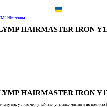
MP Німеччина
YMP HAIRMASTER IRON Y1
MP HAIRMASTER IRON Y1D 
итану, що, у свою чергу, забезпечує гладке ковзання по волоссю