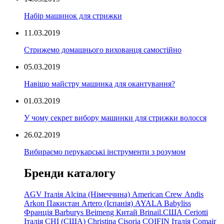
Набір машинок для стрижки
11.03.2019
Стрижемо домашнього вихованця самостійно
05.03.2019
Навіщо майстру машинка для окантування?
01.03.2019
У чому секрет вибору машинки для стрижки волосся
26.02.2019
Вибираємо перукарські інструменти з розумом
Бренди каталогу
AGV Італія
Alcina (Німеччина)
American Crew
Andis
Arkon Пакистан
Artero (Іспанія)
AYALA
Babyliss
Франція
Barburys
Beimeng Китай
Brinail.США
Ceriotti
Італія
CHI (США)
Christina
Cisoria
COIFIN Італія
Comair