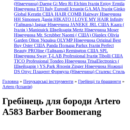
(Німеччина) Daeng
Gi
Meo
Ri
Elchim Італія
Enjoy
Ermila
Німеччина
ETI Italy
Eurostil Іспанія
GA.MA Італія
Ginko
Global Keratin США
HAIR COMB
Hairway Німеччина
HH Simonsen Данія
HIKATO
I LOVE MY HAIR
Infinity
(Тайвань)
Jaguar Німеччина
JANEKE
JRL
США
Kaara
(
Італія
)
Maniquick Швейцарія
Mertz Німеччина
Moser
Німеччина
Mr. Scrubber Naomi
(
США)
Olaplex
Olivia
Garden
Olton Україна
OLYMP Німеччина
Original Best
Buy
Oster США
Panda Польща
Parlux Італія
Perfect
Beauty
PROline (Тайвань)
Remington США
SPL
Німеччина
Sway
T-LAB Professional Італія
Tibolli США
TICO
Professional
Tondeo
Німеччина
TrisaElectronics (
Швейцарія
)
YS.Park Японія
Zinger Німеччина
Ножиці
DS
Опус
Плацент Формула (Німеччина)
Сталекс
Стиль
Головна
»
Перукарські інструменти
»
Гребінці та брашинги
»
Artero (Іспанія)
Гребінець для бороди Artero
A583 Barber Boomerang