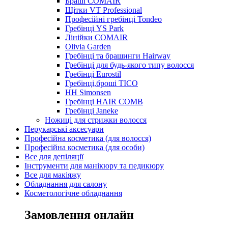
Браші COMAIR
Щітки VT Professional
Професійні гребінці Tondeo
Гребінці YS Park
Лінійки COMAIR
Olivia Garden
Гребінці та брашинги Hairway
Гребінці для будь-якого типу волосся
Гребінці Eurostil
Гребінці,броші TICO
HH Simonsen
Гребінці HAIR COMB
Гребінці Janeke
Ножиці для стрижки волосся
Перукарські аксесуари
Професійна косметика (для волосся)
Професійна косметика (для особи)
Все для депіляції
Інструменти для манікюру та педикюру
Все для макіяжу
Обладнання для салону
Косметологічне обладнання
Замовлення онлайн