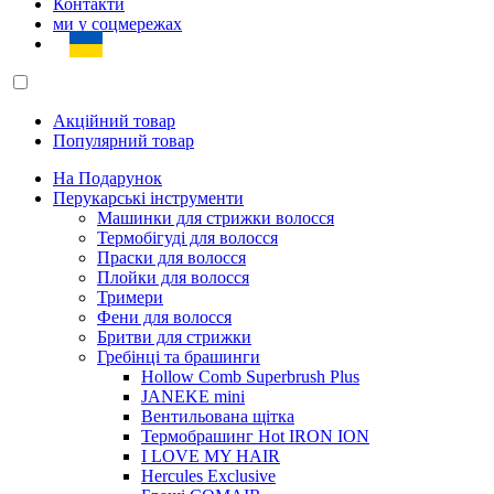
Контакти
ми у соцмережах
Акційний товар
Популярний товар
На Подарунок
Перукарські інструменти
Машинки для стрижки волосся
Термобігуді для волосся
Праски для волосся
Плойки для волосся
Тримери
Фени для волосся
Бритви для стрижки
Гребінці та брашинги
Hollow Comb Superbrush Plus
JANEKE mini
Вентильована щітка
Термобрашинг Hot IRON ION
I LOVE MY HAIR
Hercules Exclusive