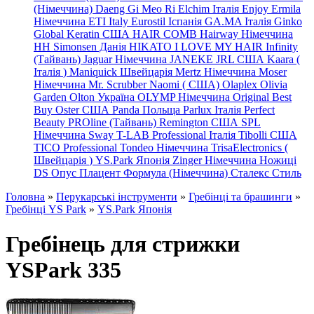
(Німеччина) Daeng
Gi
Meo
Ri
Elchim Італія
Enjoy
Ermila
Німеччина
ETI Italy
Eurostil Іспанія
GA.MA Італія
Ginko
Global Keratin США
HAIR COMB
Hairway Німеччина
HH Simonsen Данія
HIKATO
I LOVE MY HAIR
Infinity
(Тайвань)
Jaguar Німеччина
JANEKE
JRL
США
Kaara
(
Італія
)
Maniquick Швейцарія
Mertz Німеччина
Moser
Німеччина
Mr. Scrubber Naomi
(
США)
Olaplex
Olivia
Garden
Olton Україна
OLYMP Німеччина
Original Best
Buy
Oster США
Panda Польща
Parlux Італія
Perfect
Beauty
PROline (Тайвань)
Remington США
SPL
Німеччина
Sway
T-LAB Professional Італія
Tibolli США
TICO
Professional
Tondeo
Німеччина
TrisaElectronics (
Швейцарія
)
YS.Park Японія
Zinger Німеччина
Ножиці
DS
Опус
Плацент Формула (Німеччина)
Сталекс
Стиль
Головна
»
Перукарські інструменти
»
Гребінці та брашинги
»
Гребінці YS Park
»
YS.Park Японія
Гребінець для стрижки
YSPark 335