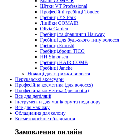
Браші COMAIR
Щітки VT Professional
Професійні гребінці Tondeo
Гребінці YS Park
Лінійки COMAIR
Olivia Garden
Гребінці та брашинги Hairway
Гребінці для будь-якого типу волосся
Гребінці Eurostil
Гребінці,броші TICO
HH Simonsen
Гребінці HAIR COMB
Гребінці Janeke
Ножиці для стрижки волосся
Перукарські аксесуари
Професійна косметика (для волосся)
Професійна косметика (для особи)
Все для депіляції
Інструменти для манікюру та педикюру
Все для макіяжу
Обладнання для салону
Косметологічне обладнання
Замовлення онлайн