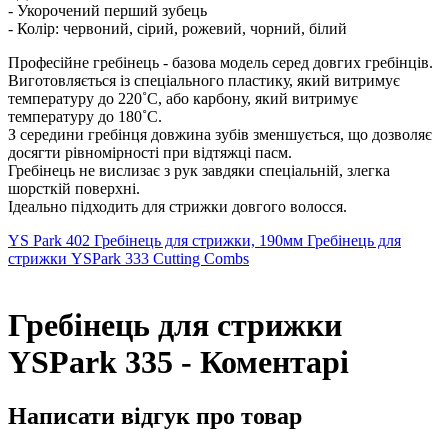
- Укорочений перший зубець
- Колір: червоний, сірий, рожевий, чорний, білий
Професійне гребінець - базова модель серед довгих гребінців.
Виготовляється із спеціального пластику, який витримує
температуру до 220˚С, або карбону, який витримує
температуру до 180˚С.
З середини гребінця довжина зубів зменшується, що дозволяє
досягти рівномірності при відтяжці пасм.
Гребінець не вислизає з рук завдяки спеціальній, злегка
шорсткій поверхні.
Ідеально підходить для стрижки довгого волосся.
YS Park 402 Гребінець для стрижки, 190мм
Гребінець для
стрижки YSPark 333 Cutting Combs
Гребінець для стрижки
YSPark 335 - Коментарі
Написати відгук про товар