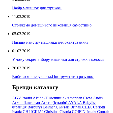
Набір машинок для стрижки
11.03.2019
Стрижемо домашнього вихованця самостійно
05.03.2019
Навіщо майстру машинка для окантування?
01.03.2019
У чому секрет вибору машинки для стрижки волосся
26.02.2019
Вибираємо перукарські інструменти з розумом
Бренди каталогу
AGV Італія
Alcina (Німеччина)
American Crew
Andis
Arkon Пакистан
Artero (Іспанія)
AYALA
Babyliss
Франція
Barburys
Beimeng Китай
Brinail.США
Ceriotti
Італія
CHI (США)
Christina
Cisoria
COIFIN Італія
Comair