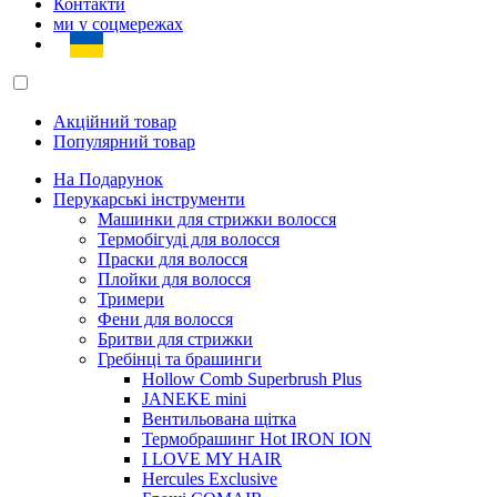
Контакти
ми у соцмережах
Акційний товар
Популярний товар
На Подарунок
Перукарські інструменти
Машинки для стрижки волосся
Термобігуді для волосся
Праски для волосся
Плойки для волосся
Тримери
Фени для волосся
Бритви для стрижки
Гребінці та брашинги
Hollow Comb Superbrush Plus
JANEKE mini
Вентильована щітка
Термобрашинг Hot IRON ION
I LOVE MY HAIR
Hercules Exclusive