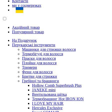
Контакти
ми у соцмережах
Акційний товар
Популярний товар
На Подарунок
Перукарські інструменти
Машинки для стрижки волосся
Термобігуді для волосся
Праски для волосся
Плойки для волосся
Тримери
Фени для волосся
Бритви для стрижки
Гребінці та брашинги
Hollow Comb Superbrush Plus
JANEKE mini
Вентильована щітка
Термобрашинг Hot IRON ION
I LOVE MY HAIR
Hercules Exclusive