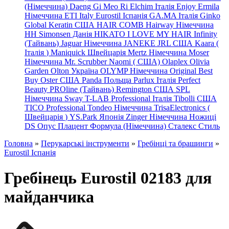
(Німеччина) Daeng
Gi
Meo
Ri
Elchim Італія
Enjoy
Ermila
Німеччина
ETI Italy
Eurostil Іспанія
GA.MA Італія
Ginko
Global Keratin США
HAIR COMB
Hairway Німеччина
HH Simonsen Данія
HIKATO
I LOVE MY HAIR
Infinity
(Тайвань)
Jaguar Німеччина
JANEKE
JRL
США
Kaara
(
Італія
)
Maniquick Швейцарія
Mertz Німеччина
Moser
Німеччина
Mr. Scrubber Naomi
(
США)
Olaplex
Olivia
Garden
Olton Україна
OLYMP Німеччина
Original Best
Buy
Oster США
Panda Польща
Parlux Італія
Perfect
Beauty
PROline (Тайвань)
Remington США
SPL
Німеччина
Sway
T-LAB Professional Італія
Tibolli США
TICO
Professional
Tondeo
Німеччина
TrisaElectronics (
Швейцарія
)
YS.Park Японія
Zinger Німеччина
Ножиці
DS
Опус
Плацент Формула (Німеччина)
Сталекс
Стиль
Головна
»
Перукарські інструменти
»
Гребінці та брашинги
»
Eurostil Іспанія
Гребінець Eurostil 02183 для
майданчика