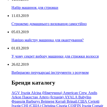
Набір машинок для стрижки
11.03.2019
Стрижемо домашнього вихованця самостійно
05.03.2019
Навіщо майстру машинка для окантування?
01.03.2019
У чому секрет вибору машинки для стрижки волосся
26.02.2019
Вибираємо перукарські інструменти з розумом
Бренди каталогу
AGV Італія
Alcina (Німеччина)
American Crew
Andis
Arkon Пакистан
Artero (Іспанія)
AYALA
Babyliss
Франція
Barburys
Beimeng Китай
Brinail.США
Ceriotti
Італія
CHI (США)
Christina
Cisoria
COIFIN Італія
Comair