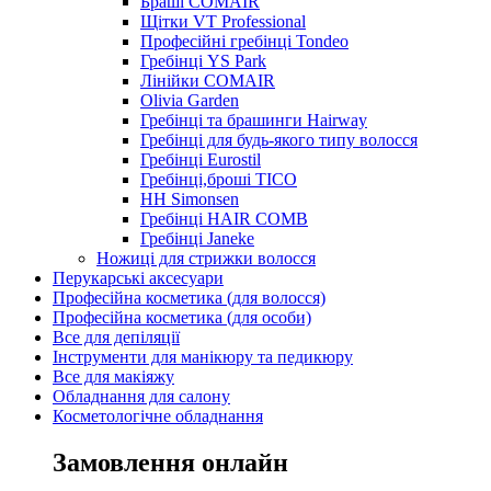
Браші COMAIR
Щітки VT Professional
Професійні гребінці Tondeo
Гребінці YS Park
Лінійки COMAIR
Olivia Garden
Гребінці та брашинги Hairway
Гребінці для будь-якого типу волосся
Гребінці Eurostil
Гребінці,броші TICO
HH Simonsen
Гребінці HAIR COMB
Гребінці Janeke
Ножиці для стрижки волосся
Перукарські аксесуари
Професійна косметика (для волосся)
Професійна косметика (для особи)
Все для депіляції
Інструменти для манікюру та педикюру
Все для макіяжу
Обладнання для салону
Косметологічне обладнання
Замовлення онлайн