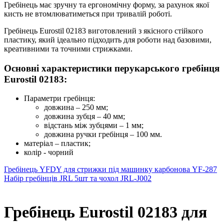
Гребінець має зручну та ергономічну форму, за рахунок якої
кисть не втомлюватиметься при тривалій роботі.
Гребінець Eurostil 02183 виготовлений з якісного стійкого
пластику, який ідеально підходить для роботи над базовими,
креативними та точними стрижками.
Основні характеристики перукарського гребінця
Eurostil 02183:
Параметри гребінця:
довжина – 250 мм;
довжина зубця – 40 мм;
відстань між зубцями – 1 мм;
довжина ручки гребінця – 100 мм.
матеріал – пластик;
колір - чорний
Гребінець YFDY для стрижки під машинку карбонова YF-287
Набір гребінців JRL 5шт та чохол JRL-J002
Гребінець Eurostil 02183 для