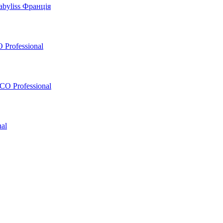
byliss Франція
 Professional
O Professional
al