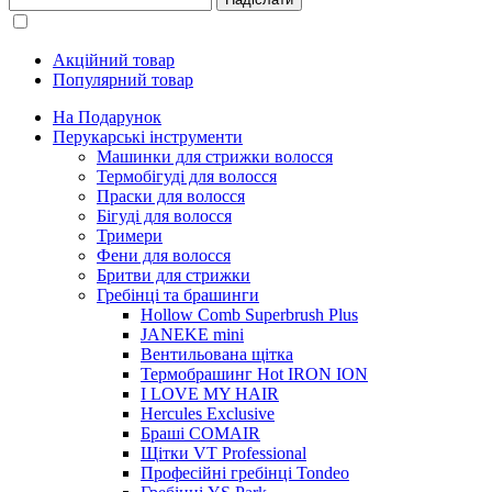
Акційний товар
Популярний товар
На Подарунок
Перукарські інструменти
Машинки для стрижки волосся
Термобігуді для волосся
Праски для волосся
Бігуді для волосся
Тримери
Фени для волосся
Бритви для стрижки
Гребінці та брашинги
Hollow Comb Superbrush Plus
JANEKE mini
Вентильована щітка
Термобрашинг Hot IRON ION
I LOVE MY HAIR
Hercules Exclusive
Браші COMAIR
Щітки VT Professional
Професійні гребінці Tondeo