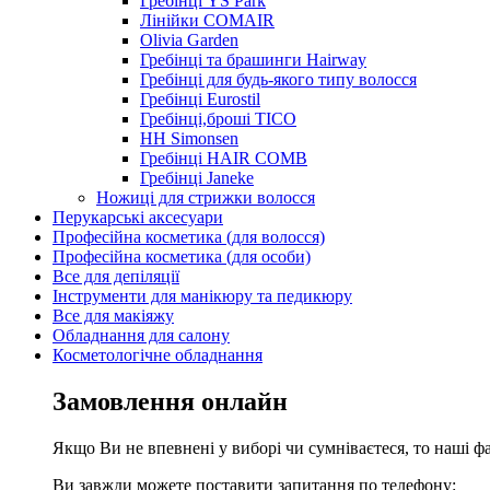
Гребінці YS Park
Лінійки COMAIR
Olivia Garden
Гребінці та брашинги Hairway
Гребінці для будь-якого типу волосся
Гребінці Eurostil
Гребінці,броші TICO
HH Simonsen
Гребінці HAIR COMB
Гребінці Janeke
Ножиці для стрижки волосся
Перукарські аксесуари
Професійна косметика (для волосся)
Професійна косметика (для особи)
Все для депіляції
Інструменти для манікюру та педикюру
Все для макіяжу
Обладнання для салону
Косметологічне обладнання
Замовлення онлайн
Якщо Ви не впевнені у виборі чи сумніваєтеся, то наші ф
Ви завжди можете поставити запитання по телефону: