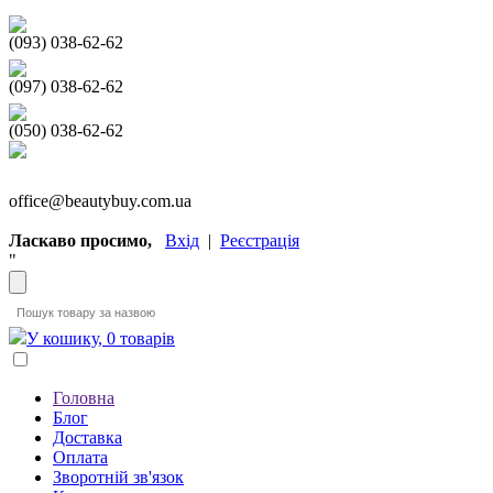
(093) 038-62-62
(097) 038-62-62
(050) 038-62-62
office@beautybuy.com.ua
Ласкаво просимо,
Вхід
|
Реєстрація
"
У кошику, 0 товарів
Головна
Блог
Доставка
Оплата
Зворотній зв'язок