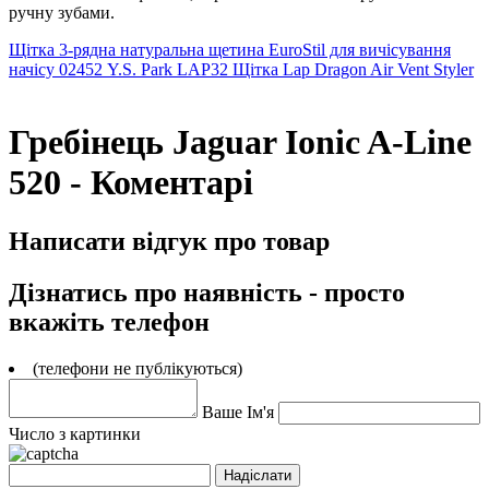
ручну зубами.
Щітка 3-рядна натуральна щетина EuroStil для вичісування
начісу 02452
Y.S. Park LAP32 Щітка Lap Dragon Air Vent Styler
Гребінець Jaguar Ionic A-Line
520 - Коментарі
Написати відгук про товар
Дізнатись про наявність - просто
вкажіть телефон
(телефони не публікуються)
Ваше Ім'я
Число з картинки