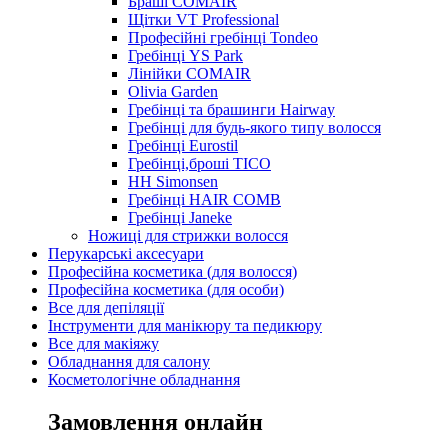
Браші COMAIR
Щітки VT Professional
Професійні гребінці Tondeo
Гребінці YS Park
Лінійки COMAIR
Olivia Garden
Гребінці та брашинги Hairway
Гребінці для будь-якого типу волосся
Гребінці Eurostil
Гребінці,броші TICO
HH Simonsen
Гребінці HAIR COMB
Гребінці Janeke
Ножиці для стрижки волосся
Перукарські аксесуари
Професійна косметика (для волосся)
Професійна косметика (для особи)
Все для депіляції
Інструменти для манікюру та педикюру
Все для макіяжу
Обладнання для салону
Косметологічне обладнання
Замовлення онлайн