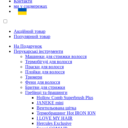
Контакти
ми у соцмережах
Акційний товар
Популярний товар
На Подарунок
Перукарські інструменти
Машинки для стрижки волосся
Термобігуді для волосся
Праски для волосся
Плойки для волосся
Тримери
Фени для волосся
Бритви для стрижки
Гребінці та брашинги
Hollow Comb Superbrush Plus
JANEKE mini
Вентильована щітка
Термобрашинг Hot IRON ION
I LOVE MY HAIR
Hercules Exclusive