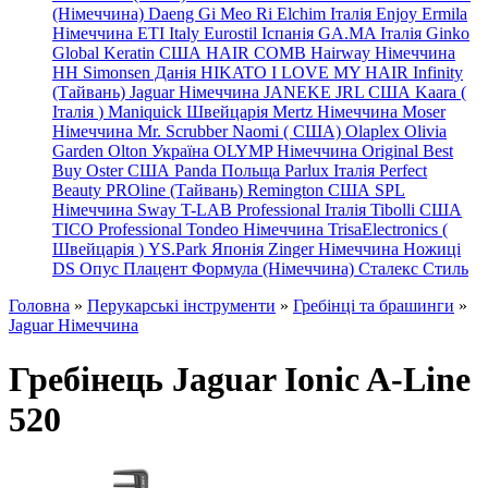
(Німеччина) Daeng
Gi
Meo
Ri
Elchim Італія
Enjoy
Ermila
Німеччина
ETI Italy
Eurostil Іспанія
GA.MA Італія
Ginko
Global Keratin США
HAIR COMB
Hairway Німеччина
HH Simonsen Данія
HIKATO
I LOVE MY HAIR
Infinity
(Тайвань)
Jaguar Німеччина
JANEKE
JRL
США
Kaara
(
Італія
)
Maniquick Швейцарія
Mertz Німеччина
Moser
Німеччина
Mr. Scrubber Naomi
(
США)
Olaplex
Olivia
Garden
Olton Україна
OLYMP Німеччина
Original Best
Buy
Oster США
Panda Польща
Parlux Італія
Perfect
Beauty
PROline (Тайвань)
Remington США
SPL
Німеччина
Sway
T-LAB Professional Італія
Tibolli США
TICO
Professional
Tondeo
Німеччина
TrisaElectronics (
Швейцарія
)
YS.Park Японія
Zinger Німеччина
Ножиці
DS
Опус
Плацент Формула (Німеччина)
Сталекс
Стиль
Головна
»
Перукарські інструменти
»
Гребінці та брашинги
»
Jaguar Німеччина
Гребінець Jaguar Ionic A-Line
520