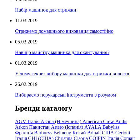
Набір машинок для стрижки
11.03.2019
Стрижемо домашнього вихованця самостійно
05.03.2019
Навіщо майстру машинка для окантування?
01.03.2019
У чому секрет вибору машинки для стрижки волосся
26.02.2019
Вибираємо перукарські інструменти з розумом
Бренди каталогу
AGV Італія
Alcina (Німеччина)
American Crew
Andis
Arkon Пакистан
Artero (Іспанія)
AYALA
Babyliss
Франція
Barburys
Beimeng Китай
Brinail.США
Ceriotti
Італія
CHI (США)
Christina
Cisoria
COIFIN Італія
Comair