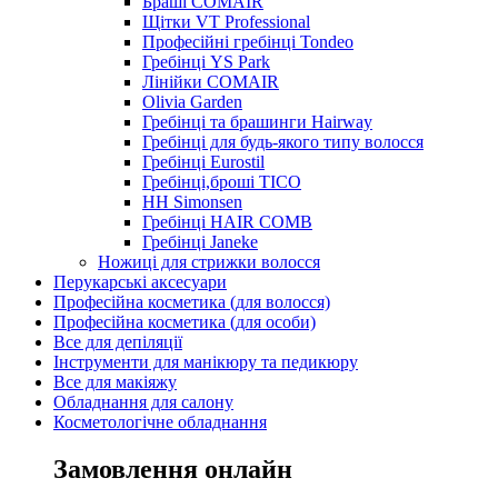
Браші COMAIR
Щітки VT Professional
Професійні гребінці Tondeo
Гребінці YS Park
Лінійки COMAIR
Olivia Garden
Гребінці та брашинги Hairway
Гребінці для будь-якого типу волосся
Гребінці Eurostil
Гребінці,броші TICO
HH Simonsen
Гребінці HAIR COMB
Гребінці Janeke
Ножиці для стрижки волосся
Перукарські аксесуари
Професійна косметика (для волосся)
Професійна косметика (для особи)
Все для депіляції
Інструменти для манікюру та педикюру
Все для макіяжу
Обладнання для салону
Косметологічне обладнання
Замовлення онлайн