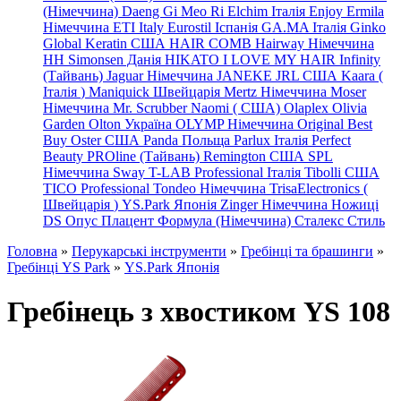
(Німеччина) Daeng
Gi
Meo
Ri
Elchim Італія
Enjoy
Ermila
Німеччина
ETI Italy
Eurostil Іспанія
GA.MA Італія
Ginko
Global Keratin США
HAIR COMB
Hairway Німеччина
HH Simonsen Данія
HIKATO
I LOVE MY HAIR
Infinity
(Тайвань)
Jaguar Німеччина
JANEKE
JRL
США
Kaara
(
Італія
)
Maniquick Швейцарія
Mertz Німеччина
Moser
Німеччина
Mr. Scrubber Naomi
(
США)
Olaplex
Olivia
Garden
Olton Україна
OLYMP Німеччина
Original Best
Buy
Oster США
Panda Польща
Parlux Італія
Perfect
Beauty
PROline (Тайвань)
Remington США
SPL
Німеччина
Sway
T-LAB Professional Італія
Tibolli США
TICO
Professional
Tondeo
Німеччина
TrisaElectronics (
Швейцарія
)
YS.Park Японія
Zinger Німеччина
Ножиці
DS
Опус
Плацент Формула (Німеччина)
Сталекс
Стиль
Головна
»
Перукарські інструменти
»
Гребінці та брашинги
»
Гребінці YS Park
»
YS.Park Японія
Гребінець з хвостиком YS 108