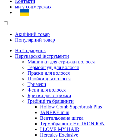
Контакти
ми у соцмережах
Акційний товар
Популярний товар
На Подарунок
Перукарські інструменти
Машинки для стрижки волосся
Термобігуді для волосся
Праски для волосся
Плойки для волосся
Тримери
Фени для волосся
Бритви для стрижки
Гребінці та брашинги
Hollow Comb Superbrush Plus
JANEKE mini
Вентильована щітка
Термобрашинг Hot IRON ION
I LOVE MY HAIR
Hercules Exclusive