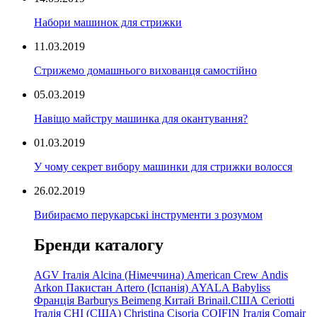
Набори машинок для стрижки
11.03.2019
Стрижемо домашнього вихованця самостійно
05.03.2019
Навіщо майстру машинка для окантування?
01.03.2019
У чому секрет вибору машинки для стрижки волосся
26.02.2019
Вибираємо перукарські інструменти з розумом
Бренди каталогу
AGV Італія
Alcina (Німеччина)
American Crew
Andis
Arkon Пакистан
Artero (Іспанія)
AYALA
Babyliss
Франція
Barburys
Beimeng Китай
Brinail.США
Ceriotti
Італія
CHI (США)
Christina
Cisoria
COIFIN Італія
Comair