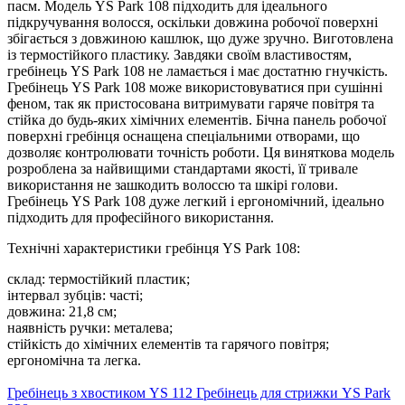
пасм. Модель YS Park 108 підходить для ідеального
підкручування волосся, оскільки довжина робочої поверхні
збігається з довжиною кашлюк, що дуже зручно. Виготовлена ​​
із термостійкого пластику. Завдяки своїм властивостям,
гребінець YS Park 108 не ламається і має достатню гнучкість.
Гребінець YS Park 108 може використовуватися при сушінні
феном, так як пристосована витримувати гаряче повітря та
стійка до будь-яких хімічних елементів. Бічна панель робочої
поверхні гребінця оснащена спеціальними отворами, що
дозволяє контролювати точність роботи. Ця виняткова модель
розроблена за найвищими стандартами якості, її тривале
використання не зашкодить волоссю та шкірі голови.
Гребінець YS Park 108 дуже легкий і ергономічний, ідеально
підходить для професійного використання.
Технічні характеристики гребінця YS Park 108:
склад: термостійкий пластик;
інтервал зубців: часті;
довжина: 21,8 см;
наявність ручки: металева;
стійкість до хімічних елементів та гарячого повітря;
ергономічна та легка.
Гребінець з хвостиком YS 112
Гребінець для стрижки YS Park