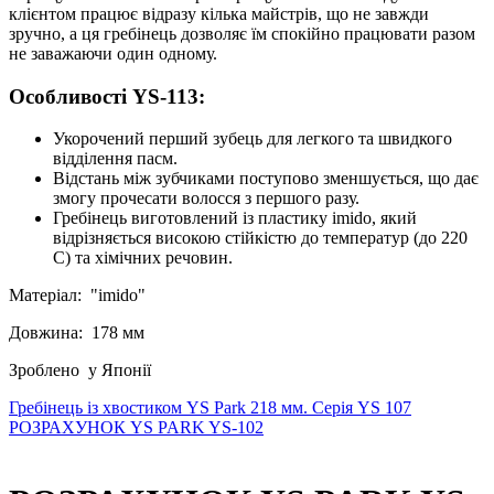
клієнтом працює відразу кілька майстрів, що не завжди
зручно, а ця гребінець дозволяє їм спокійно працювати разом
не заважаючи один одному.
Особливості YS-113:
Укорочений перший зубець для легкого та швидкого
відділення пасм.
Відстань між зубчиками поступово зменшується, що дає
змогу прочесати волосся з першого разу.
Гребінець виготовлений із пластику imido, який
відрізняється високою стійкістю до температур (до 220
С) та хімічних речовин.
Матеріал:
"imido"
Довжина:
178 мм
Зроблено
у Японії
Гребінець із хвостиком YS Park 218 мм. Серія YS 107
РОЗРАХУНОК YS PARK YS-102