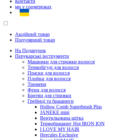
Контакти
ми у соцмережах
Акційний товар
Популярний товар
На Подарунок
Перукарські інструменти
Машинки для стрижки волосся
Термобігуді для волосся
Праски для волосся
Плойки для волосся
Тримери
Фени для волосся
Бритви для стрижки
Гребінці та брашинги
Hollow Comb Superbrush Plus
JANEKE mini
Вентильована щітка
Термобрашинг Hot IRON ION
I LOVE MY HAIR
Hercules Exclusive