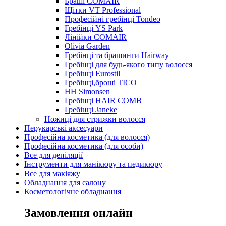
Браші COMAIR
Щітки VT Professional
Професійні гребінці Tondeo
Гребінці YS Park
Лінійки COMAIR
Olivia Garden
Гребінці та брашинги Hairway
Гребінці для будь-якого типу волосся
Гребінці Eurostil
Гребінці,броші TICO
HH Simonsen
Гребінці HAIR COMB
Гребінці Janeke
Ножиці для стрижки волосся
Перукарські аксесуари
Професійна косметика (для волосся)
Професійна косметика (для особи)
Все для депіляції
Інструменти для манікюру та педикюру
Все для макіяжу
Обладнання для салону
Косметологічне обладнання
Замовлення онлайн