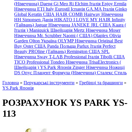
(Німеччина) Daeng
Gi
Meo
Ri
Elchim Італія
Enjoy
Ermila
Німеччина
ETI Italy
Eurostil Іспанія
GA.MA Італія
Ginko
Global Keratin США
HAIR COMB
Hairway Німеччина
HH Simonsen Данія
HIKATO
I LOVE MY HAIR
Infinity
(Тайвань)
Jaguar Німеччина
JANEKE
JRL
США
Kaara
(
Італія
)
Maniquick Швейцарія
Mertz Німеччина
Moser
Німеччина
Mr. Scrubber Naomi
(
США)
Olaplex
Olivia
Garden
Olton Україна
OLYMP Німеччина
Original Best
Buy
Oster США
Panda Польща
Parlux Італія
Perfect
Beauty
PROline (Тайвань)
Remington США
SPL
Німеччина
Sway
T-LAB Professional Італія
Tibolli США
TICO
Professional
Tondeo
Німеччина
TrisaElectronics (
Швейцарія
)
YS.Park Японія
Zinger Німеччина
Ножиці
DS
Опус
Плацент Формула (Німеччина)
Сталекс
Стиль
Головна
»
Перукарські інструменти
»
Гребінці та брашинги
»
YS.Park Японія
РОЗРАХУНОК YS PARK YS-
113