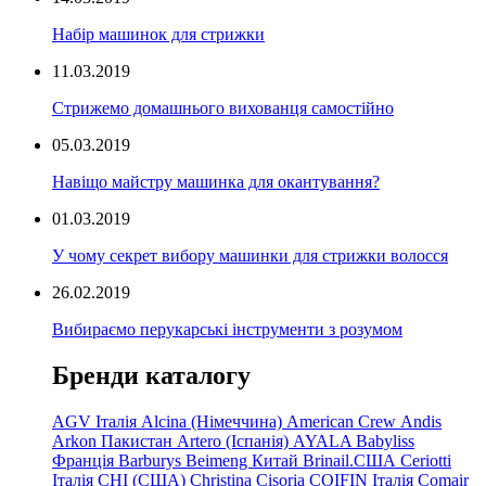
Набір машинок для стрижки
11.03.2019
Стрижемо домашнього вихованця самостійно
05.03.2019
Навіщо майстру машинка для окантування?
01.03.2019
У чому секрет вибору машинки для стрижки волосся
26.02.2019
Вибираємо перукарські інструменти з розумом
Бренди каталогу
AGV Італія
Alcina (Німеччина)
American Crew
Andis
Arkon Пакистан
Artero (Іспанія)
AYALA
Babyliss
Франція
Barburys
Beimeng Китай
Brinail.США
Ceriotti
Італія
CHI (США)
Christina
Cisoria
COIFIN Італія
Comair