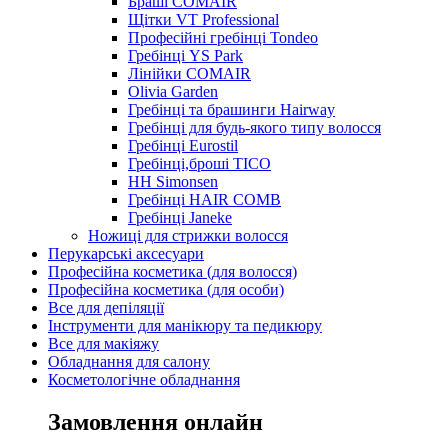
Браші COMAIR
Щітки VT Professional
Професійні гребінці Tondeo
Гребінці YS Park
Лінійки COMAIR
Olivia Garden
Гребінці та брашинги Hairway
Гребінці для будь-якого типу волосся
Гребінці Eurostil
Гребінці,броші TICO
HH Simonsen
Гребінці HAIR COMB
Гребінці Janeke
Ножиці для стрижки волосся
Перукарські аксесуари
Професійна косметика (для волосся)
Професійна косметика (для особи)
Все для депіляції
Інструменти для манікюру та педикюру
Все для макіяжу
Обладнання для салону
Косметологічне обладнання
Замовлення онлайн