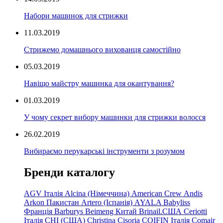
Набори машинок для стрижки
11.03.2019
Стрижемо домашнього вихованця самостійно
05.03.2019
Навіщо майстру машинка для окантування?
01.03.2019
У чому секрет вибору машинки для стрижки волосся
26.02.2019
Вибираємо перукарські інструменти з розумом
Бренди каталогу
AGV Італія
Alcina (Німеччина)
American Crew
Andis
Arkon Пакистан
Artero (Іспанія)
AYALA
Babyliss
Франція
Barburys
Beimeng Китай
Brinail.США
Ceriotti
Італія
CHI (США)
Christina
Cisoria
COIFIN Італія
Comair