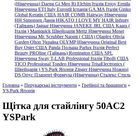
(Німеччина) Daeng
Gi
Meo
Ri
Elchim Італія
Enjoy
Ermila
Німеччина
ETI Italy
Eurostil Іспанія
GA.MA Італія
Ginko
Global Keratin США
HAIR COMB
Hairway Німеччина
HH Simonsen Данія
HIKATO
I LOVE MY HAIR
Infinity
(Тайвань)
Jaguar Німеччина
JANEKE
JRL
США
Kaara
(
Італія
)
Maniquick Швейцарія
Mertz Німеччина
Moser
Німеччина
Mr. Scrubber Naomi
(
США)
Olaplex
Olivia
Garden
Olton Україна
OLYMP Німеччина
Original Best
Buy
Oster США
Panda Польща
Parlux Італія
Perfect
Beauty
PROline (Тайвань)
Remington США
SPL
Німеччина
Sway
T-LAB Professional Італія
Tibolli США
TICO
Professional
Tondeo
Німеччина
TrisaElectronics (
Швейцарія
)
YS.Park Японія
Zinger Німеччина
Ножиці
DS
Опус
Плацент Формула (Німеччина)
Сталекс
Стиль
Головна
»
Перукарські інструменти
»
Гребінці та брашинги
»
YS.Park Японія
Щітка для стайлінгу 50AC2
YSPark