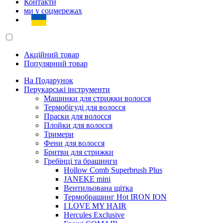
Контакти
ми у соцмережах
Акційний товар
Популярний товар
На Подарунок
Перукарські інструменти
Машинки для стрижки волосся
Термобігуді для волосся
Праски для волосся
Плойки для волосся
Тримери
Фени для волосся
Бритви для стрижки
Гребінці та брашинги
Hollow Comb Superbrush Plus
JANEKE mini
Вентильована щітка
Термобрашинг Hot IRON ION
I LOVE MY HAIR
Hercules Exclusive