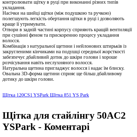
контролювати щітку в руці при виконанні різних типів
укладання.
Насічки на шийці щітки (між подушкою та ручкою)
полегшують легкість обертання щітки в руці і дозволяють
краще її утримувати.
Отвори в задній частині корпусу сприяють кращій вентиляції
при сушінні феном та прискоренню процесу укладання
волосся.
Комбінація з натуральної щетини і нейлонових штирьків із
закругленими кінчиками на подушці середньої жорсткості
забезпечує дбайливий дотик до шкіри голови і хороше
розчісування навіть неслухняного волосся.
Натуральна щетина пригладжує волосся і надає їм блиску.
Овальна 3D-форма щетини сприяє ще більш дбайливому
дотику до шкіри голови.
Щітка 120CS1 YSPark
Щітка 851 YS Park
Щітка для стайлінгу 50AC2
YSPark - Коментарі