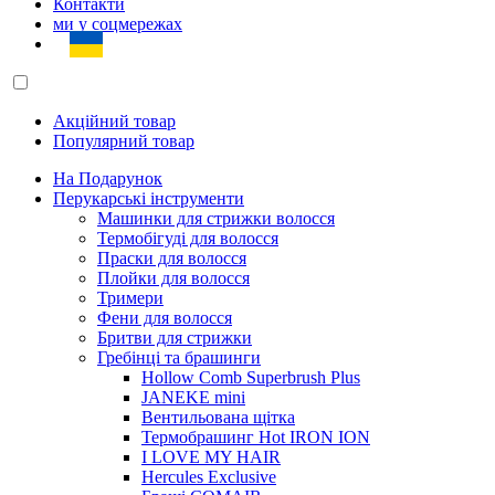
Контакти
ми у соцмережах
Акційний товар
Популярний товар
На Подарунок
Перукарські інструменти
Машинки для стрижки волосся
Термобігуді для волосся
Праски для волосся
Плойки для волосся
Тримери
Фени для волосся
Бритви для стрижки
Гребінці та брашинги
Hollow Comb Superbrush Plus
JANEKE mini
Вентильована щітка
Термобрашинг Hot IRON ION
I LOVE MY HAIR
Hercules Exclusive