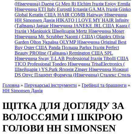
(Німеччина) Daeng
Gi
Meo
Ri
Elchim Італія
Enjoy
Ermila
Німеччина
ETI Italy
Eurostil Іспанія
GA.MA Італія
Ginko
Global Keratin США
HAIR COMB
Hairway Німеччина
HH Simonsen Данія
HIKATO
I LOVE MY HAIR
Infinity
(Тайвань)
Jaguar Німеччина
JANEKE
JRL
США
Kaara
(
Італія
)
Maniquick Швейцарія
Mertz Німеччина
Moser
Німеччина
Mr. Scrubber Naomi
(
США)
Olaplex
Olivia
Garden
Olton Україна
OLYMP Німеччина
Original Best
Buy
Oster США
Panda Польща
Parlux Італія
Perfect
Beauty
PROline (Тайвань)
Remington США
SPL
Німеччина
Sway
T-LAB Professional Італія
Tibolli США
TICO
Professional
Tondeo
Німеччина
TrisaElectronics (
Швейцарія
)
YS.Park Японія
Zinger Німеччина
Ножиці
DS
Опус
Плацент Формула (Німеччина)
Сталекс
Стиль
Головна
»
Перукарські інструменти
»
Гребінці та брашинги
»
HH Simonsen Данія
ЩІТКА ДЛЯ ДОГЛЯДУ ЗА
ВОЛОССЯМИ І ШКІРОЮ
ГОЛОВИ HH SIMONSEN