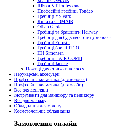
Браші COMAIR
Щітки VT Professional
Професійні гребінці Tondeo
Гребінці YS Park
Лінійки COMAIR
Olivia Garden
Гребінці та брашинги Hairway
Гребінці для будь-якого типу волосся
Гребінці Eurostil
Гребінці,броші TICO
HH Simonsen
Гребінці HAIR COMB
Гребінці Janeke
Ножиці для стрижки волосся
Перукарські аксесуари
Професійна косметика (для волосся)
Професійна косметика (для особи)
Все для депіляції
Інструменти для манікюру та педикюру
Все для макіяжу
Обладнання для салону
Косметологічне обладнання
Замовлення онлайн