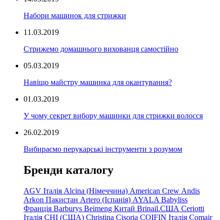
Набори машинок для стрижки
11.03.2019
Стрижемо домашнього вихованця самостійно
05.03.2019
Навіщо майстру машинка для окантування?
01.03.2019
У чому секрет вибору машинки для стрижки волосся
26.02.2019
Вибираємо перукарські інструменти з розумом
Бренди каталогу
AGV Італія
Alcina (Німеччина)
American Crew
Andis
Arkon Пакистан
Artero (Іспанія)
AYALA
Babyliss
Франція
Barburys
Beimeng Китай
Brinail.США
Ceriotti
Італія
CHI (США)
Christina
Cisoria
COIFIN Італія
Comair