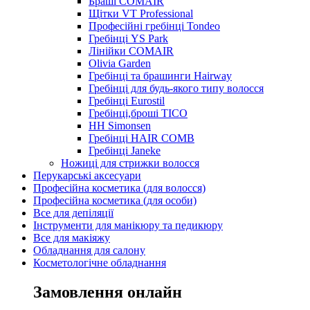
Браші COMAIR
Щітки VT Professional
Професійні гребінці Tondeo
Гребінці YS Park
Лінійки COMAIR
Olivia Garden
Гребінці та брашинги Hairway
Гребінці для будь-якого типу волосся
Гребінці Eurostil
Гребінці,броші TICO
HH Simonsen
Гребінці HAIR COMB
Гребінці Janeke
Ножиці для стрижки волосся
Перукарські аксесуари
Професійна косметика (для волосся)
Професійна косметика (для особи)
Все для депіляції
Інструменти для манікюру та педикюру
Все для макіяжу
Обладнання для салону
Косметологічне обладнання
Замовлення онлайн