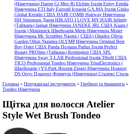
(Німеччина) Daeng
Gi
Meo
Ri
Elchim Італія
Enjoy
Ermila
Німеччина
ETI Italy
Eurostil Іспанія
GA.MA Італія
Ginko
Global Keratin США
HAIR COMB
Hairway Німеччина
HH Simonsen Данія
HIKATO
I LOVE MY HAIR
Infinity
(Тайвань)
Jaguar Німеччина
JANEKE
JRL
США
Kaara
(
Італія
)
Maniquick Швейцарія
Mertz Німеччина
Moser
Німеччина
Mr. Scrubber Naomi
(
США)
Olaplex
Olivia
Garden
Olton Україна
OLYMP Німеччина
Original Best
Buy
Oster США
Panda Польща
Parlux Італія
Perfect
Beauty
PROline (Тайвань)
Remington США
SPL
Німеччина
Sway
T-LAB Professional Італія
Tibolli США
TICO
Professional
Tondeo
Німеччина
TrisaElectronics (
Швейцарія
)
YS.Park Японія
Zinger Німеччина
Ножиці
DS
Опус
Плацент Формула (Німеччина)
Сталекс
Стиль
Головна
»
Перукарські інструменти
»
Гребінці та брашинги
»
Tondeo Німеччина
Щітка для волосся Atelier
Style Wet Brush Tondeo