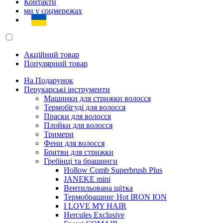
Контакти
ми у соцмережах
Акційний товар
Популярний товар
На Подарунок
Перукарські інструменти
Машинки для стрижки волосся
Термобігуді для волосся
Праски для волосся
Плойки для волосся
Тримери
Фени для волосся
Бритви для стрижки
Гребінці та брашинги
Hollow Comb Superbrush Plus
JANEKE mini
Вентильована щітка
Термобрашинг Hot IRON ION
I LOVE MY HAIR
Hercules Exclusive