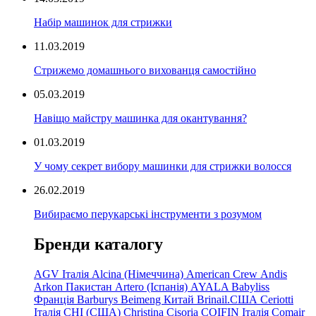
Набір машинок для стрижки
11.03.2019
Стрижемо домашнього вихованця самостійно
05.03.2019
Навіщо майстру машинка для окантування?
01.03.2019
У чому секрет вибору машинки для стрижки волосся
26.02.2019
Вибираємо перукарські інструменти з розумом
Бренди каталогу
AGV Італія
Alcina (Німеччина)
American Crew
Andis
Arkon Пакистан
Artero (Іспанія)
AYALA
Babyliss
Франція
Barburys
Beimeng Китай
Brinail.США
Ceriotti
Італія
CHI (США)
Christina
Cisoria
COIFIN Італія
Comair