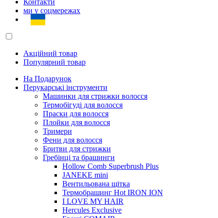
Контакти
ми у соцмережах
Акційний товар
Популярний товар
На Подарунок
Перукарські інструменти
Машинки для стрижки волосся
Термобігуді для волосся
Праски для волосся
Плойки для волосся
Тримери
Фени для волосся
Бритви для стрижки
Гребінці та брашинги
Hollow Comb Superbrush Plus
JANEKE mini
Вентильована щітка
Термобрашинг Hot IRON ION
I LOVE MY HAIR
Hercules Exclusive