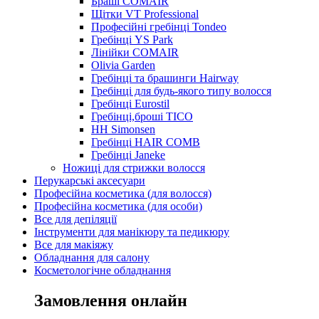
Браші COMAIR
Щітки VT Professional
Професійні гребінці Tondeo
Гребінці YS Park
Лінійки COMAIR
Olivia Garden
Гребінці та брашинги Hairway
Гребінці для будь-якого типу волосся
Гребінці Eurostil
Гребінці,броші TICO
HH Simonsen
Гребінці HAIR COMB
Гребінці Janeke
Ножиці для стрижки волосся
Перукарські аксесуари
Професійна косметика (для волосся)
Професійна косметика (для особи)
Все для депіляції
Інструменти для манікюру та педикюру
Все для макіяжу
Обладнання для салону
Косметологічне обладнання
Замовлення онлайн