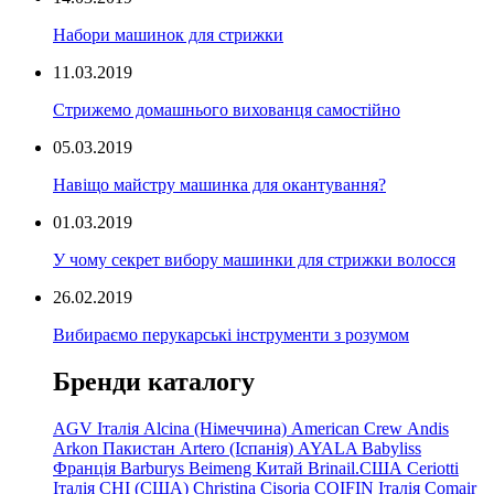
Набори машинок для стрижки
11.03.2019
Стрижемо домашнього вихованця самостійно
05.03.2019
Навіщо майстру машинка для окантування?
01.03.2019
У чому секрет вибору машинки для стрижки волосся
26.02.2019
Вибираємо перукарські інструменти з розумом
Бренди каталогу
AGV Італія
Alcina (Німеччина)
American Crew
Andis
Arkon Пакистан
Artero (Іспанія)
AYALA
Babyliss
Франція
Barburys
Beimeng Китай
Brinail.США
Ceriotti
Італія
CHI (США)
Christina
Cisoria
COIFIN Італія
Comair