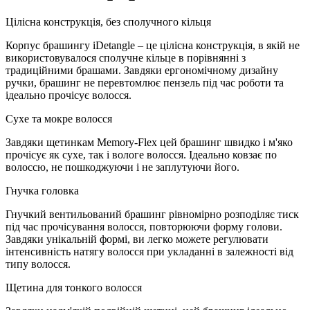
Цілісна конструкція, без сполучного кільця
Корпус брашингу iDetangle – це цілісна конструкція, в якій не
використовувалося сполучне кільце в порівнянні з
традиційними брашами. Завдяки ергономічному дизайну
ручки, брашинг не перевтомлює пензель під час роботи та
ідеально прочісує волосся.
Сухе та мокре волосся
Завдяки щетинкам Memory-Flex цей брашинг швидко і м'яко
прочісує як сухе, так і вологе волосся. Ідеально ковзає по
волоссю, не пошкоджуючи і не заплутуючи його.
Гнучка головка
Гнучкий вентильований брашинг рівномірно розподіляє тиск
під час прочісування волосся, повторюючи форму голови.
Завдяки унікальній формі, ви легко можете регулювати
інтенсивність натягу волосся при укладанні в залежності від
типу волосся.
Щетина для тонкого волосся