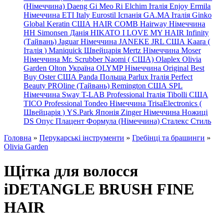
(Німеччина) Daeng
Gi
Meo
Ri
Elchim Італія
Enjoy
Ermila
Німеччина
ETI Italy
Eurostil Іспанія
GA.MA Італія
Ginko
Global Keratin США
HAIR COMB
Hairway Німеччина
HH Simonsen Данія
HIKATO
I LOVE MY HAIR
Infinity
(Тайвань)
Jaguar Німеччина
JANEKE
JRL
США
Kaara
(
Італія
)
Maniquick Швейцарія
Mertz Німеччина
Moser
Німеччина
Mr. Scrubber Naomi
(
США)
Olaplex
Olivia
Garden
Olton Україна
OLYMP Німеччина
Original Best
Buy
Oster США
Panda Польща
Parlux Італія
Perfect
Beauty
PROline (Тайвань)
Remington США
SPL
Німеччина
Sway
T-LAB Professional Італія
Tibolli США
TICO
Professional
Tondeo
Німеччина
TrisaElectronics (
Швейцарія
)
YS.Park Японія
Zinger Німеччина
Ножиці
DS
Опус
Плацент Формула (Німеччина)
Сталекс
Стиль
Головна
»
Перукарські інструменти
»
Гребінці та брашинги
»
Olivia Garden
Щітка для волосся
iDETANGLE BRUSH FINE
HAIR