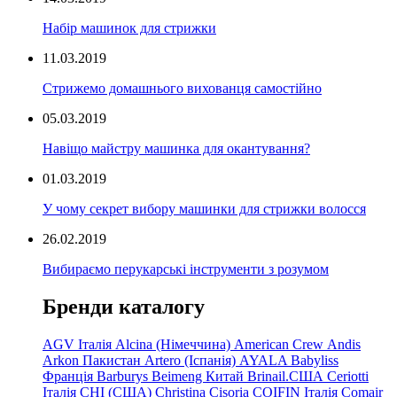
Набір машинок для стрижки
11.03.2019
Стрижемо домашнього вихованця самостійно
05.03.2019
Навіщо майстру машинка для окантування?
01.03.2019
У чому секрет вибору машинки для стрижки волосся
26.02.2019
Вибираємо перукарські інструменти з розумом
Бренди каталогу
AGV Італія
Alcina (Німеччина)
American Crew
Andis
Arkon Пакистан
Artero (Іспанія)
AYALA
Babyliss
Франція
Barburys
Beimeng Китай
Brinail.США
Ceriotti
Італія
CHI (США)
Christina
Cisoria
COIFIN Італія
Comair