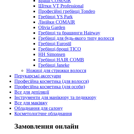
Браші COMAIR
Щітки VT Professional
Професійні гребінці Tondeo
Гребінці YS Park
Лінійки COMAIR
Olivia Garden
Гребінці та брашинги Hairway
Гребінці для будь-якого типу волосся
Гребінці Eurostil
Гребінці,броші TICO
HH Simonsen
Гребінці HAIR COMB
Гребінці Janeke
Ножиці для стрижки волосся
Перукарські аксесуари
Професійна косметика (для волосся)
Професійна косметика (для особи)
Все для депіляції
Інструменти для манікюру та педикюру
Все для макіяжу
Обладнання для салону
Косметологічне обладнання
Замовлення онлайн