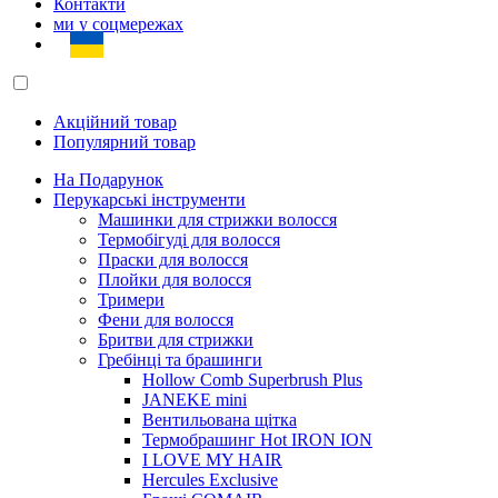
Контакти
ми у соцмережах
Акційний товар
Популярний товар
На Подарунок
Перукарські інструменти
Машинки для стрижки волосся
Термобігуді для волосся
Праски для волосся
Плойки для волосся
Тримери
Фени для волосся
Бритви для стрижки
Гребінці та брашинги
Hollow Comb Superbrush Plus
JANEKE mini
Вентильована щітка
Термобрашинг Hot IRON ION
I LOVE MY HAIR
Hercules Exclusive