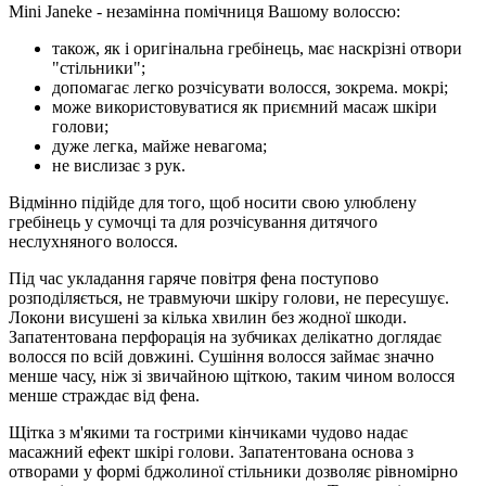
Mini Janeke - незамінна помічниця Вашому волоссю:
також, як і оригінальна гребінець, має наскрізні отвори
"стільники";
допомагає легко розчісувати волосся, зокрема. мокрі;
може використовуватися як приємний масаж шкіри
голови;
дуже легка, майже невагома;
не вислизає з рук.
Відмінно підійде для того, щоб носити свою улюблену
гребінець у сумочці та для розчісування дитячого
неслухняного волосся.
Під час укладання гаряче повітря фена поступово
розподіляється, не травмуючи шкіру голови, не пересушує.
Локони висушені за кілька хвилин без жодної шкоди.
Запатентована перфорація на зубчиках делікатно доглядає
волосся по всій довжині. Сушіння волосся займає значно
менше часу, ніж зі звичайною щіткою, таким чином волосся
менше страждає від фена.
Щітка з м'якими та гострими кінчиками чудово надає
масажний ефект шкірі голови. Запатентована основа з
отворами у формі бджолиної стільники дозволяє рівномірно