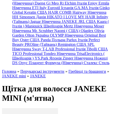
(Німеччина) Daeng
Gi
Meo
Ri
Elchim Італія
Enjoy
Ermila
Німеччина
ETI Italy
Eurostil Іспанія
GA.MA Італія
Ginko
Global Keratin США
HAIR COMB
Hairway Німеччина
HH Simonsen Данія
HIKATO
I LOVE MY HAIR
Infinity
(Тайвань)
Jaguar Німеччина
JANEKE
JRL
США
Kaara
(
Італія
)
Maniquick Швейцарія
Mertz Німеччина
Moser
Німеччина
Mr. Scrubber Naomi
(
США)
Olaplex
Olivia
Garden
Olton Україна
OLYMP Німеччина
Original Best
Buy
Oster США
Panda Польща
Parlux Італія
Perfect
Beauty
PROline (Тайвань)
Remington США
SPL
Німеччина
Sway
T-LAB Professional Італія
Tibolli США
TICO
Professional
Tondeo
Німеччина
TrisaElectronics (
Швейцарія
)
YS.Park Японія
Zinger Німеччина
Ножиці
DS
Опус
Плацент Формула (Німеччина)
Сталекс
Стиль
Головна
»
Перукарські інструменти
»
Гребінці та брашинги
»
JANEKE mini
»
JANEKE
Щітка для волосся JANEKE
MINI (м'ятна)