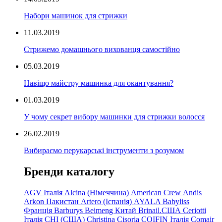
Набори машинок для стрижки
11.03.2019
Стрижемо домашнього вихованця самостійно
05.03.2019
Навіщо майстру машинка для окантування?
01.03.2019
У чому секрет вибору машинки для стрижки волосся
26.02.2019
Вибираємо перукарські інструменти з розумом
Бренди каталогу
AGV Італія
Alcina (Німеччина)
American Crew
Andis
Arkon Пакистан
Artero (Іспанія)
AYALA
Babyliss
Франція
Barburys
Beimeng Китай
Brinail.США
Ceriotti
Італія
CHI (США)
Christina
Cisoria
COIFIN Італія
Comair