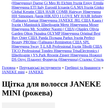
(Німеччина) Daeng
Gi
Meo
Ri
Elchim Італія
Enjoy
Ermila
Німеччина
ETI Italy
Eurostil Іспанія
GA.MA Італія
Ginko
Global Keratin США
HAIR COMB
Hairway Німеччина
HH Simonsen Данія
HIKATO
I LOVE MY HAIR
Infinity
(Тайвань)
Jaguar Німеччина
JANEKE
JRL
США
Kaara
(
Італія
)
Maniquick Швейцарія
Mertz Німеччина
Moser
Німеччина
Mr. Scrubber Naomi
(
США)
Olaplex
Olivia
Garden
Olton Україна
OLYMP Німеччина
Original Best
Buy
Oster США
Panda Польща
Parlux Італія
Perfect
Beauty
PROline (Тайвань)
Remington США
SPL
Німеччина
Sway
T-LAB Professional Італія
Tibolli США
TICO
Professional
Tondeo
Німеччина
TrisaElectronics (
Швейцарія
)
YS.Park Японія
Zinger Німеччина
Ножиці
DS
Опус
Плацент Формула (Німеччина)
Сталекс
Стиль
Головна
»
Перукарські інструменти
»
Гребінці та брашинги
»
JANEKE mini
»
JANEKE
Щітка для волосся JANEKE
MINI (рожева)