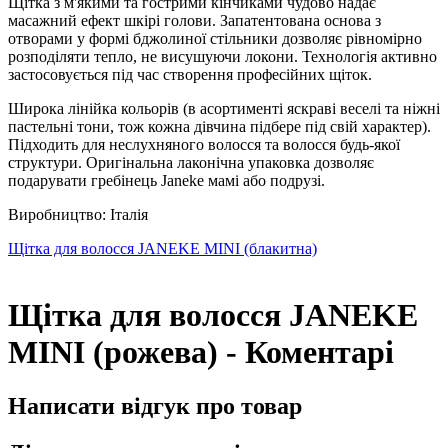
Щітка з м'якими та гострими кінчиками чудово надає
масажний ефект шкірі голови. Запатентована основа з
отворами у формі бджолиної стільники дозволяє рівномірно
розподіляти тепло, не висушуючи локони. Технологія активно
застосовується під час створення професійних щіток.
Широка лінійка кольорів (в асортименті яскраві веселі та ніжні
пастельні тони, тож кожна дівчина підбере під свій характер).
Підходить для неслухняного волосся та волосся будь-якої
структури. Оригінальна лаконічна упаковка дозволяє
подарувати гребінець Janeke мамі або подрузі.
Виробництво: Італія
Щітка для волосся JANEKE MINI (блакитна)
Щітка для волосся JANEKE
MINI (рожева) - Коментарі
Написати відгук про товар