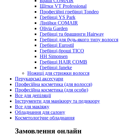
Браші COMAIR
Щітки VT Professional
Професійні гребінці Tondeo
Гребінці YS Park
Лінійки COMAIR
Olivia Garden
Гребінці та брашинги Hairway
Гребінці для будь-якого типу волосся
Гребінці Eurostil
Гребінці,броші TICO
HH Simonsen
Гребінці HAIR COMB
Гребінці Janeke
Ножиці для стрижки волосся
Перукарські аксесуари
Професійна косметика (для волосся)
Професійна косметика (для особи)
Все для депіляції
Інструменти для манікюру та педикюру
Все для макіяжу
Обладнання для салону
Косметологічне обладнання
Замовлення онлайн