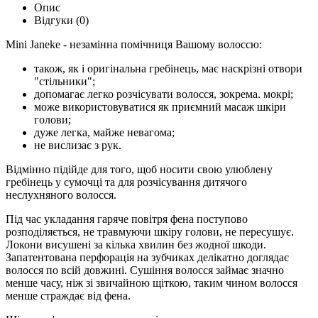
Опис
Відгуки (0)
Mini Janeke - незамінна помічниця Вашому волоссю:
також, як і оригінальна гребінець, має наскрізні отвори
"стільники";
допомагає легко розчісувати волосся, зокрема. мокрі;
може використовуватися як приємний масаж шкіри
голови;
дуже легка, майже невагома;
не вислизає з рук.
Відмінно підійде для того, щоб носити свою улюблену
гребінець у сумочці та для розчісування дитячого
неслухняного волосся.
Під час укладання гаряче повітря фена поступово
розподіляється, не травмуючи шкіру голови, не пересушує.
Локони висушені за кілька хвилин без жодної шкоди.
Запатентована перфорація на зубчиках делікатно доглядає
волосся по всій довжині. Сушіння волосся займає значно
менше часу, ніж зі звичайною щіткою, таким чином волосся
менше страждає від фена.