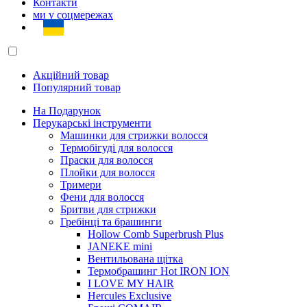
Контакти
ми у соцмережах
Акційний товар
Популярний товар
На Подарунок
Перукарські інструменти
Машинки для стрижки волосся
Термобігуді для волосся
Праски для волосся
Плойки для волосся
Тримери
Фени для волосся
Бритви для стрижки
Гребінці та брашинги
Hollow Comb Superbrush Plus
JANEKE mini
Вентильована щітка
Термобрашинг Hot IRON ION
I LOVE MY HAIR
Hercules Exclusive