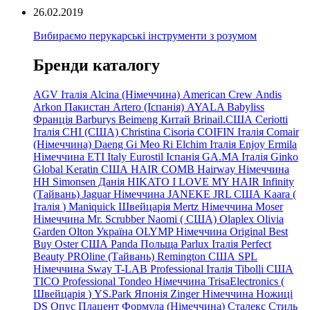
26.02.2019
Вибираємо перукарські інструменти з розумом
Бренди каталогу
AGV Італія
Alcina (Німеччина)
American Crew
Andis
Arkon Пакистан
Artero (Іспанія)
AYALA
Babyliss
Франція
Barburys
Beimeng Китай
Brinail.США
Ceriotti
Італія
CHI (США)
Christina
Cisoria
COIFIN Італія
Comair
(Німеччина) Daeng
Gi
Meo
Ri
Elchim Італія
Enjoy
Ermila
Німеччина
ETI Italy
Eurostil Іспанія
GA.MA Італія
Ginko
Global Keratin США
HAIR COMB
Hairway Німеччина
HH Simonsen Данія
HIKATO
I LOVE MY HAIR
Infinity
(Тайвань)
Jaguar Німеччина
JANEKE
JRL
США
Kaara
(
Італія
)
Maniquick Швейцарія
Mertz Німеччина
Moser
Німеччина
Mr. Scrubber Naomi
(
США)
Olaplex
Olivia
Garden
Olton Україна
OLYMP Німеччина
Original Best
Buy
Oster США
Panda Польща
Parlux Італія
Perfect
Beauty
PROline (Тайвань)
Remington США
SPL
Німеччина
Sway
T-LAB Professional Італія
Tibolli США
TICO
Professional
Tondeo
Німеччина
TrisaElectronics (
Швейцарія
)
YS.Park Японія
Zinger Німеччина
Ножиці
DS
Опус
Плацент Формула (Німеччина)
Сталекс
Стиль