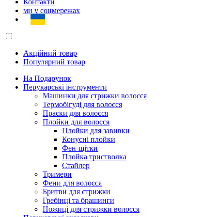
Контакти
ми у соцмережах
Акційний товар
Популярний товар
На Подарунок
Перукарські інструменти
Машинки для стрижки волосся
Термобігуді для волосся
Праски для волосся
Плойки для волосся
Плойки для завивки
Конусні плойки
Фен-щітки
Плойка тристволка
Стайлер
Тримери
Фени для волосся
Бритви для стрижки
Гребінці та брашинги
Ножиці для стрижки волосся