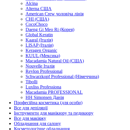
Alcina
Alterna США
American Crew чоловіча лінія
CHI (США)
CocoChoco
Daeng Gi Meo Ri (Корея)
Global Keratin
Kaaral (Італія)
LISAP (Італія)
Keragen Organic
KUUL (Мексика)
Macadamia Natural Oil (США)
Nouvelle Італія
Revlon Professional
Schwarzkopf Professional (Німеччина)
Tibolli
Luxliss Professiona
Macadamia PROFESSIONAL
HH Simonsen Данія
Професійна косметика (для особи)
Все для депіляції
Інструменти для манікюру та педикюру
Все для макіяжу
Обладнання для салону
Косметологічне обладнання