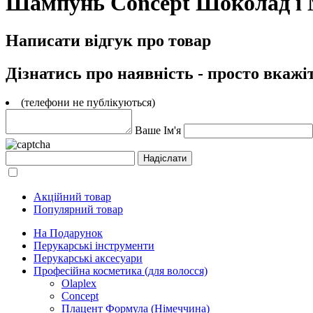
Шампунь Concept Шоколад і М
Написати відгук про товар
Дізнатись про наявність - просто вкажі
(телефони не публікуються)
Ваше Ім'я
Акційний товар
Популярний товар
На Подарунок
Перукарські інструменти
Перукарські аксесуари
Професійна косметика (для волосся)
Olaplex
Concept
Плацент Формула (Німеччина)