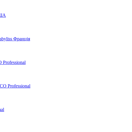
США
byliss Франція
 Professional
O Professional
al