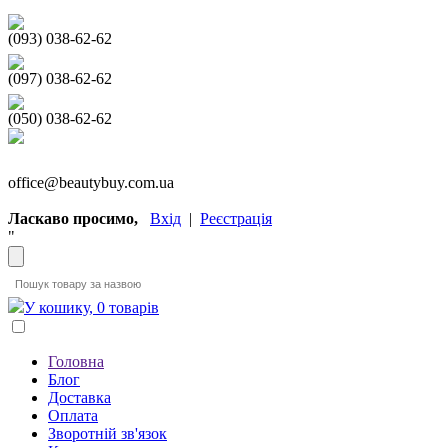
(093) 038-62-62
(097) 038-62-62
(050) 038-62-62
office@beautybuy.com.ua
Ласкаво просимо,
Вхід
|
Реєстрація
"
У кошику, 0 товарів
Головна
Блог
Доставка
Оплата
Зворотній зв'язок