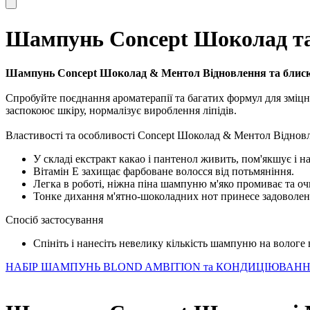
Шампунь Concept Шоколад та 
Шампунь Concept Шоколад & Ментол Відновлення та блис
Спробуйте поєднання ароматерапії та багатих формул для зміцн
заспокоює шкіру, нормалізує вироблення ліпідів.
Властивості та особливості Concept Шоколад & Ментол Відновл
У складі екстракт какао і пантенол живить, пом'якшує і на
Вітамін E захищає фарбоване волосся від потьмяніння.
Легка в роботі, ніжна піна шампуню м'яко промиває та оч
Тонке дихання м'ятно-шоколадних нот принесе задоволенн
Спосіб застосування
Спініть і нанесіть невелику кількість шампуню на вологе
НАБІР ШАМПУНЬ BLOND AMBITION та КОНДИЦІЮВАН