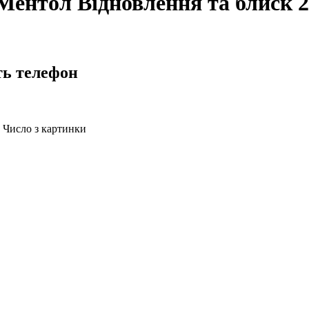
ентол Відновлення та блиск 2
ть телефон
Число з картинки