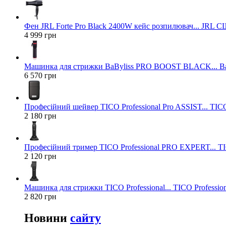
Фен JRL Forte Pro Black 2400W кейс розпилювач... JRL 
4 999 грн
Машинка для стрижки BaByliss PRO BOOST BLACK... Ba
6 570 грн
Професійний шейвер TICO Professional Pro ASSIST... TICO
2 180 грн
Професійний тример TICO Professional PRO EXPERT... TIC
2 120 грн
Машинка для стрижки TICO Professional... TICO Profession
2 820 грн
Новини
сайту