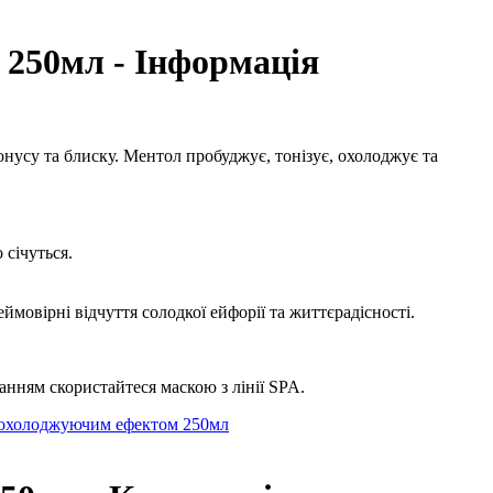
250мл - Інформація
нусу та блиску. Ментол пробуджує, тонізує, охолоджує та
 січуться.
овірні відчуття солодкої ейфорії та життєрадісності.
анням скористайтеся маскою з лінії SPA.
з охолоджуючим ефектом 250мл