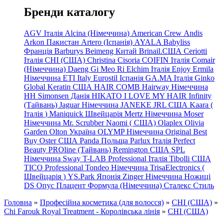
Бренди каталогу
AGV Італія
Alcina (Німеччина)
American Crew
Andis
Arkon Пакистан
Artero (Іспанія)
AYALA
Babyliss
Франція
Barburys
Beimeng Китай
Brinail.США
Ceriotti
Італія
CHI (США)
Christina
Cisoria
COIFIN Італія
Comair
(Німеччина) Daeng
Gi
Meo
Ri
Elchim Італія
Enjoy
Ermila
Німеччина
ETI Italy
Eurostil Іспанія
GA.MA Італія
Ginko
Global Keratin США
HAIR COMB
Hairway Німеччина
HH Simonsen Данія
HIKATO
I LOVE MY HAIR
Infinity
(Тайвань)
Jaguar Німеччина
JANEKE
JRL
США
Kaara
(
Італія
)
Maniquick Швейцарія
Mertz Німеччина
Moser
Німеччина
Mr. Scrubber Naomi
(
США)
Olaplex
Olivia
Garden
Olton Україна
OLYMP Німеччина
Original Best
Buy
Oster США
Panda Польща
Parlux Італія
Perfect
Beauty
PROline (Тайвань)
Remington США
SPL
Німеччина
Sway
T-LAB Professional Італія
Tibolli США
TICO
Professional
Tondeo
Німеччина
TrisaElectronics (
Швейцарія
)
YS.Park Японія
Zinger Німеччина
Ножиці
DS
Опус
Плацент Формула (Німеччина)
Сталекс
Стиль
Головна
»
Професійна косметика (для волосся)
»
CHI (США)
»
Chi Farouk Royal Treatment - Королівська лінія
»
CHI (США)