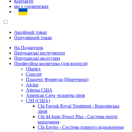
Контакти
ми у соцмережах
Акційний товар
Популярний товар
На Подарунок
Перукарські інструменти
Перукарські аксесуари
Професійна косметика (для волосся)
Olaplex
Concept
Плацент Формула (Німеччина)
Alcina
Alterna США
American Crew чоловіча лінія
CHI (США)
Chi Farouk Royal Treatment - Королівська
лінія
Chi 44 Ionic Power Plus - Система проти
випадання
Chi Enviro - Система повного відновлення