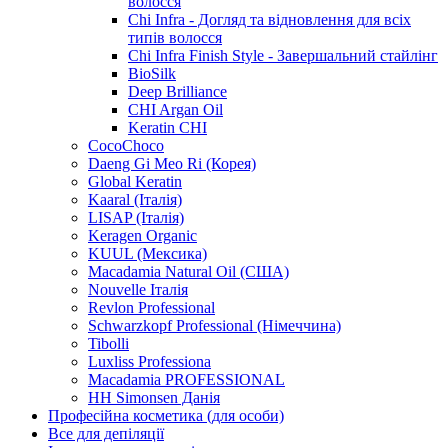
волосся
Chi Infra - Догляд та відновлення для всіх
типів волосся
Chi Infra Finish Style - Завершальний стайлінг
BioSilk
Deep Brilliance
CHI Argan Oil
Keratin CHI
CocoChoco
Daeng Gi Meo Ri (Корея)
Global Keratin
Kaaral (Італія)
LISAP (Італія)
Keragen Organic
KUUL (Мексика)
Macadamia Natural Oil (США)
Nouvelle Італія
Revlon Professional
Schwarzkopf Professional (Німеччина)
Tibolli
Luxliss Professiona
Macadamia PROFESSIONAL
HH Simonsen Данія
Професійна косметика (для особи)
Все для депіляції