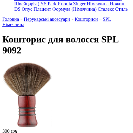
Швейцарія
)
YS.Park Японія
Zinger Німеччина
Ножиці
DS
Опус
Плацент Формула (Німеччина)
Сталекс
Стиль
Головна
»
Перукарські аксесуари
»
Кошториси
»
SPL
Німеччина
Кошторис для волосся SPL
9092
300
грн