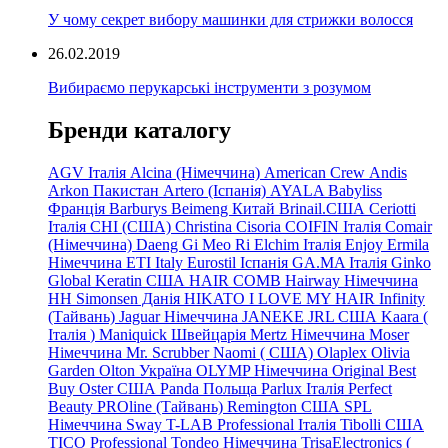
У чому секрет вибору машинки для стрижки волосся
26.02.2019
Вибираємо перукарські інструменти з розумом
Бренди каталогу
AGV Італія
Alcina (Німеччина)
American Crew
Andis
Arkon Пакистан
Artero (Іспанія)
AYALA
Babyliss
Франція
Barburys
Beimeng Китай
Brinail.США
Ceriotti
Італія
CHI (США)
Christina
Cisoria
COIFIN Італія
Comair
(Німеччина) Daeng
Gi
Meo
Ri
Elchim Італія
Enjoy
Ermila
Німеччина
ETI Italy
Eurostil Іспанія
GA.MA Італія
Ginko
Global Keratin США
HAIR COMB
Hairway Німеччина
HH Simonsen Данія
HIKATO
I LOVE MY HAIR
Infinity
(Тайвань)
Jaguar Німеччина
JANEKE
JRL
США
Kaara
(
Італія
)
Maniquick Швейцарія
Mertz Німеччина
Moser
Німеччина
Mr. Scrubber Naomi
(
США)
Olaplex
Olivia
Garden
Olton Україна
OLYMP Німеччина
Original Best
Buy
Oster США
Panda Польща
Parlux Італія
Perfect
Beauty
PROline (Тайвань)
Remington США
SPL
Німеччина
Sway
T-LAB Professional Італія
Tibolli США
TICO
Professional
Tondeo
Німеччина
TrisaElectronics (