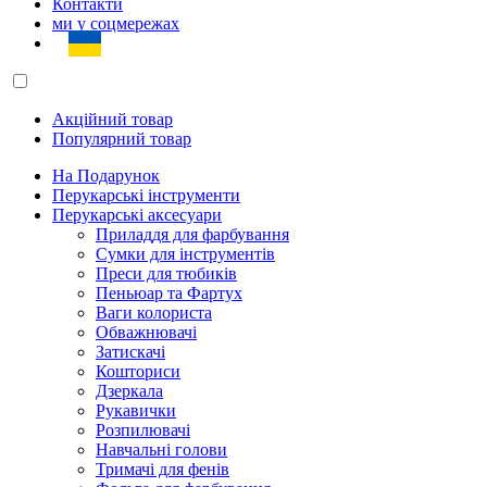
Контакти
ми у соцмережах
Акційний товар
Популярний товар
На Подарунок
Перукарські інструменти
Перукарські аксесуари
Приладдя для фарбування
Сумки для інструментів
Преси для тюбиків
Пеньюар та Фартух
Ваги колориста
Обважнювачі
Затискачі
Кошториси
Дзеркала
Рукавички
Розпилювачі
Навчальні голови
Тримачі для фенів