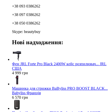
+38 093 0386262
+38 097 0386262
+38 050 0386262
Skype: beautybuy
Нові надходження:
Фен JRL Forte Pro Black 2400W кейс розпилювач... JRL
США
4 999 грн
Машинка для стрижки BaByliss PRO BOOST BLACK...
Babyliss Франція
6 570 грн