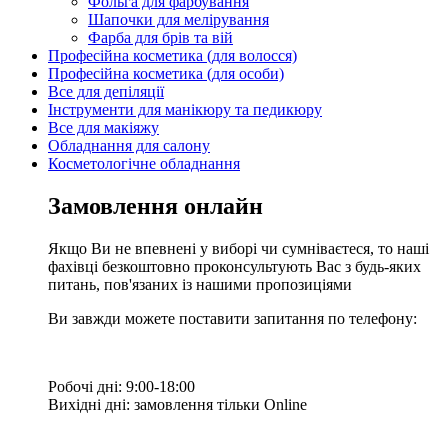
Фольга для фарбування
Шапочки для мелірування
Фарба для брів та вій
Професійна косметика (для волосся)
Професійна косметика (для особи)
Все для депіляції
Інструменти для манікюру та педикюру
Все для макіяжу
Обладнання для салону
Косметологічне обладнання
Замовлення онлайн
Якщо Ви не впевнені у виборі чи сумніваєтеся, то наші
фахівці безкоштовно проконсультують Вас з будь-яких
питань, пов'язаних із нашими пропозиціями
Ви завжди можете поставити запитання по телефону:
Робочі дні: 9:00-18:00
Вихідні дні: замовлення тільки Online