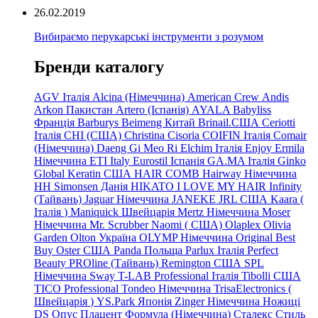
26.02.2019
Вибираємо перукарські інструменти з розумом
Бренди каталогу
AGV Італія
Alcina (Німеччина)
American Crew
Andis
Arkon Пакистан
Artero (Іспанія)
AYALA
Babyliss
Франція
Barburys
Beimeng Китай
Brinail.США
Ceriotti
Італія
CHI (США)
Christina
Cisoria
COIFIN Італія
Comair
(Німеччина) Daeng
Gi
Meo
Ri
Elchim Італія
Enjoy
Ermila
Німеччина
ETI Italy
Eurostil Іспанія
GA.MA Італія
Ginko
Global Keratin США
HAIR COMB
Hairway Німеччина
HH Simonsen Данія
HIKATO
I LOVE MY HAIR
Infinity
(Тайвань)
Jaguar Німеччина
JANEKE
JRL
США
Kaara
(
Італія
)
Maniquick Швейцарія
Mertz Німеччина
Moser
Німеччина
Mr. Scrubber Naomi
(
США)
Olaplex
Olivia
Garden
Olton Україна
OLYMP Німеччина
Original Best
Buy
Oster США
Panda Польща
Parlux Італія
Perfect
Beauty
PROline (Тайвань)
Remington США
SPL
Німеччина
Sway
T-LAB Professional Італія
Tibolli США
TICO
Professional
Tondeo
Німеччина
TrisaElectronics (
Швейцарія
)
YS.Park Японія
Zinger Німеччина
Ножиці
DS
Опус
Плацент Формула (Німеччина)
Сталекс
Стиль