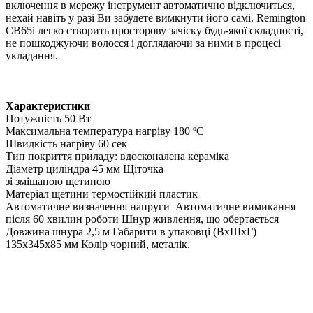
включення в мережу інструмент автоматично відключиться,
нехай навіть у разі Ви забудете вимкнути його самі. Remington
CB65i легко створить просторову зачіску будь-якої складності,
не пошкоджуючи волосся і доглядаючи за ними в процесі
укладання.
Характеристики
Потужність 50 Вт
Максимальна температура нагріву 180 ºС
Швидкість нагріву 60 сек
Тип покриття приладу: вдосконалена кераміка
Діаметр циліндра 45 мм
Щіточка
зі змішаною щетиною
Матеріал щетини термостійкий пластик
Автоматичне визначення напруги Автоматичне
вимикання
після 60 хвилин роботи
Шнур живлення, що обертається
Довжина шнура 2,5 м
Габарити в упаковці (ВxШxГ)
135x345x85 мм
Колір чорний, металік.