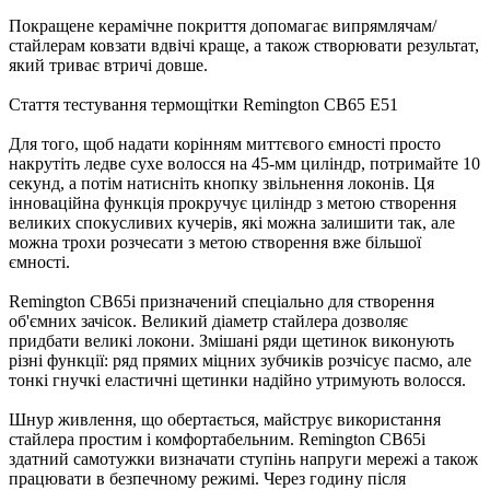
Покращене керамічне покриття допомагає випрямлячам/
стайлерам ковзати вдвічі краще, а також створювати результат,
який триває втричі довше.
Стаття тестування термощітки Remington CB65 E51
Для того, щоб надати корінням миттєвого ємності просто
накрутіть ледве сухе волосся на 45-мм циліндр, потримайте 10
секунд, а потім натисніть кнопку звільнення локонів. Ця
інноваційна функція прокручує циліндр з метою створення
великих спокусливих кучерів, які можна залишити так, але
можна трохи розчесати з метою створення вже більшої
ємності.
Remington CB65i призначений спеціально для створення
об'ємних зачісок. Великий діаметр стайлера дозволяє
придбати великі локони. Змішані ряди щетинок виконують
різні функції: ряд прямих міцних зубчиків розчісує пасмо, але
тонкі гнучкі еластичні щетинки надійно утримують волосся.
Шнур живлення, що обертається, майструє використання
стайлера простим і комфортабельним. Remington CB65i
здатний самотужки визначати ступінь напруги мережі а також
працювати в безпечному режимі. Через годину після