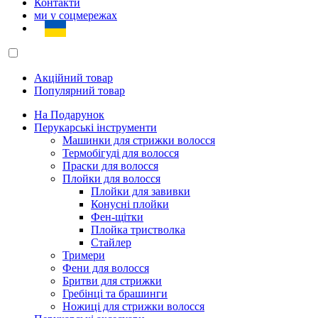
Контакти
ми у соцмережах
Акційний товар
Популярний товар
На Подарунок
Перукарські інструменти
Машинки для стрижки волосся
Термобігуді для волосся
Праски для волосся
Плойки для волосся
Плойки для завивки
Конусні плойки
Фен-щітки
Плойка тристволка
Стайлер
Тримери
Фени для волосся
Бритви для стрижки
Гребінці та брашинги
Ножиці для стрижки волосся