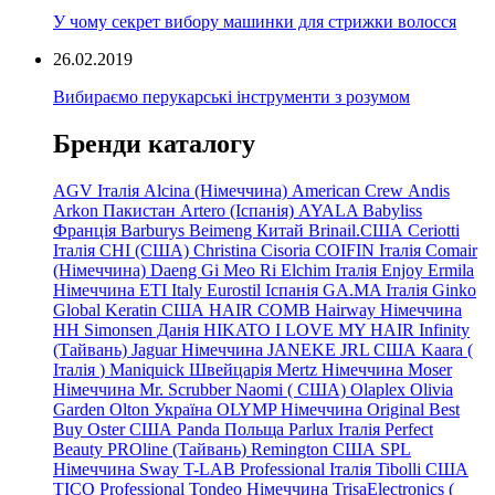
У чому секрет вибору машинки для стрижки волосся
26.02.2019
Вибираємо перукарські інструменти з розумом
Бренди каталогу
AGV Італія
Alcina (Німеччина)
American Crew
Andis
Arkon Пакистан
Artero (Іспанія)
AYALA
Babyliss
Франція
Barburys
Beimeng Китай
Brinail.США
Ceriotti
Італія
CHI (США)
Christina
Cisoria
COIFIN Італія
Comair
(Німеччина) Daeng
Gi
Meo
Ri
Elchim Італія
Enjoy
Ermila
Німеччина
ETI Italy
Eurostil Іспанія
GA.MA Італія
Ginko
Global Keratin США
HAIR COMB
Hairway Німеччина
HH Simonsen Данія
HIKATO
I LOVE MY HAIR
Infinity
(Тайвань)
Jaguar Німеччина
JANEKE
JRL
США
Kaara
(
Італія
)
Maniquick Швейцарія
Mertz Німеччина
Moser
Німеччина
Mr. Scrubber Naomi
(
США)
Olaplex
Olivia
Garden
Olton Україна
OLYMP Німеччина
Original Best
Buy
Oster США
Panda Польща
Parlux Італія
Perfect
Beauty
PROline (Тайвань)
Remington США
SPL
Німеччина
Sway
T-LAB Professional Італія
Tibolli США
TICO
Professional
Tondeo
Німеччина
TrisaElectronics (