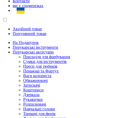
Контакти
ми у соцмережах
Акційний товар
Популярний товар
На Подарунок
Перукарські інструменти
Перукарські аксесуари
Приладдя для фарбування
Сумки для інструментів
Преси для тюбиків
Пеньюар та Фартух
Ваги колориста
Обважнювачі
Затискачі
Кошториси
Дзеркала
Рукавички
Розпилювачі
Навчальні голови
Тримачі для фенів