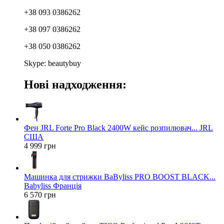
+38 093 0386262
+38 097 0386262
+38 050 0386262
Skype: beautybuy
Нові надходження:
Фен JRL Forte Pro Black 2400W кейс розпилювач... JRL
США
4 999 грн
Машинка для стрижки BaByliss PRO BOOST BLACK...
Babyliss Франція
6 570 грн