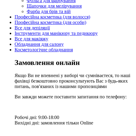
Фольга для фарбування
Шапочки для мелірування
Фарба для брів та вій
Професійна косметика (для волосся)
Професійна косметика (для особи)
Все для депіляції
Інструменти для манікюру та педикюру
Все для макіяжу
Обладнання для салону
Косметологічне обладнання
Замовлення онлайн
Якщо Ви не впевнені у виборі чи сумніваєтеся, то наші
фахівці безкоштовно проконсультують Вас з будь-яких
питань, пов'язаних із нашими пропозиціями
Ви завжди можете поставити запитання по телефону:
Робочі дні: 9:00-18:00
Вихідні дні: замовлення тільки Online