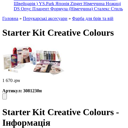
Швейцарія
)
YS.Park Японія
Zinger Німеччина
Ножиці
DS
Опус
Плацент Формула (Німеччина)
Сталекс
Стиль
Головна
»
Перукарські аксесуари
»
Фарба для брів та вій
Starter Kit Creative Colours
1 670
грн
Артикул: 3081230н
Starter Kit Creative Colours -
Інформація